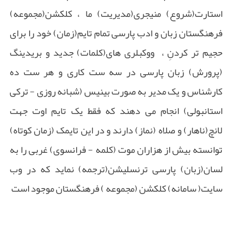
استارت(شروع) منیجری(مدیریت) ما ، کلکشن(مجموعه)
فرهنگستان زبان و ادب پارسی تمام تایم(زمان) خود را برای
حجیم تر کردنِ ، ووکبلری های(کلمات) جدید و بریدینگ
(پرورش) زبان پارسی در سه ست کاری و هر ست ده
کارشناس و یک مدیر به صورت بینیس (شبانه روزی - ترکی
استانبولی) انجام می دهند که فقط یک تایم اوت جهت
لانچ(ناهار) و صلاه (نماز) دارند و در این تایمک (زمان کوتاه)
توانسته بیش از هزاران موت (کلمه - فرانسوی) غربی را به
لسان(زبان) پارسی ترنسلیشن(ترجمه) نماید که در وب
سایت( سامانه) کلکشن (مجموعه ) فرهنگستان موجود است