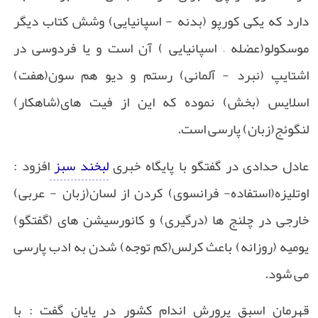
دارد که یکی کورپو (بدنه - اسپانیایی) وشش کتاب دیگر
موسکولو(عضله –
اسپانیایی ) آن است و یا فردوسی در
اشتایپ (نبرد - آلمانی) رستم و دیو هم سون(هفت)
اسلایس (بخش) نموده که این از فیت های(شاهکار)
لنگوئج(زبان) پارسی است
.
عادل حدادی در گفتگو با پایگاه خبری
لبخند سبز
افزود :
اوتلیزه(استفاده- فرانسوی) کردن از لسان(زبان - عربی)
خارجی در چلنج ها (درگیری) و کانورسیشن های (گفتگو)
یومیه (روزانه) باعث کرلس(کم توجه) شدن به ادب پارسی
می شود
.
قهرمان اسبق پرورش اندام کشور در پایان گفت : با