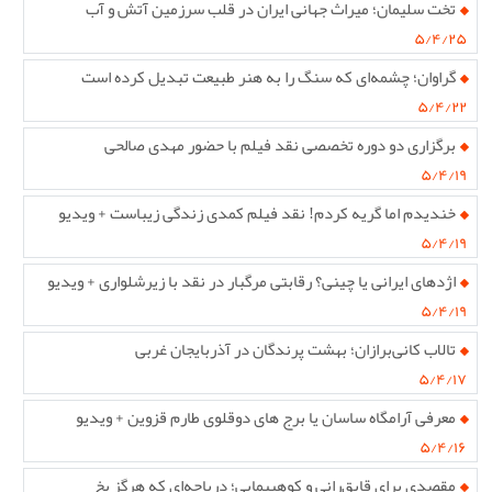
تخت سلیمان؛ میراث جهانی ایران در قلب سرزمین آتش و آب
۵/۴/۲۵
گراوان؛ چشمه‌ای که سنگ را به هنر طبیعت تبدیل کرده است
۵/۴/۲۲
برگزاری دو دوره تخصصی نقد فیلم با حضور مهدی صالحی
۵/۴/۱۹
خندیدم اما گریه کردم! نقد فیلم کمدی زندگی زیباست + ویدیو
۵/۴/۱۹
اژدهای ایرانی یا چینی؟ رقابتی مرگبار در نقد با زیرشلواری + ویدیو
۵/۴/۱۹
تالاب کانی‌برازان؛ بهشت پرندگان در آذربایجان غربی
۵/۴/۱۷
معرفی آرامگاه ساسان یا برج های دوقلوی طارم قزوین + ویدیو
۵/۴/۱۶
مقصدی برای قایق‌رانی و کوهپیمایی؛ دریاچه‌ای که هرگز یخ