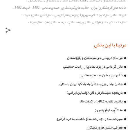
اقتصاد گردشگری
خبر سبز
هفته‌نامه خبر سبز
گردشگری
ایران گردی
،
،
،
،
،
جاذبه های گردشگری ایران
جاذبه های گردشگری
مهدی صالحی
1402
خرداد 1402
،
،
،
،
،
خرداد
طنز طنز ادبیات فارسی روز فردوسی طنز فارسی
طنز فاطی
طنز جدید
،
،
،
،
طنز خنده دار
طنز طولانی
طنز پریسا
طنز مدرسه
طنز هلیا
طنز سرنا
،
،
،
،
،
،
مرتبط با این بخش
مراسم عروسی در سیستان و بلوچستان
نخل گردانی در یزد نمادی از ارادت حسینی
15 بهمن جشن میانه زمستانی
جشن «باد روزی» جشن بادبادکها ایران باستان
تاریخچه سپندارمزدگان (ولنتاین ایرانی)
دانلود تقویم 1402 با کیفت بالا
منشآ پیدایش نوروز
سیزده به در ، چهارده به تو ، لعنت به مرد غرغرو
معرفی جشن فروردینگان