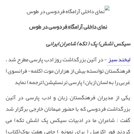
نمای داخلی آرامگاه فردوسی در طوس
سیکس (شش) پک ( تکه) شاعران ایرانی
لبخند سبز
- در آئین بزرگداشت روز ادب پارسی مطرح شد ،
فرهنگستان توانسته بیش از هزاران موت (کلمه- فرانسوی)
غربی را به لسان(زبان) پارسی ترنسلیشن(ترجمه) نماید
یکی از مدیران فرهنگستان زبان و ادب پارسی در آئین
بزرگداشت فردوسی که با حضور مهمانان خارجی برگزار شد
گفت : شاعران ما در ادبیات سیکس پک (شش تکه) می
کردند فور اکزمپل ( برای نمونه ) جامی هفت بوک(کتاب)