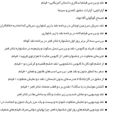
نقد و بررسی فیلم اسکاری داستان آمریکایی+ فیلم
آپاراتچی؛ آپارات، عشق، کمدی و سینما
تمساح گوگولی آقا جواد
نقد سریال سرزمین اوباش در برنامه نقد با زیر شلواری، سریالی که اتحادیه خلافکاران 
نقد و بررسی فیلم لاله در برنامه نقد با زیر شلواری
بررسی سه اثر برتر روز اول جشنواره تئاتر فجر در برنامه نقد کوتاه
سکوت، فریاد و کابوس؛ نقد و بررسی نسل سکوت و یتیمچه در جشنواره تئاتر فجر
تجربه‌ای متفاوت در جشنواره فجر؛ از کابوس مکبث تا هزارتوی فروید+ فیلم
از خشم کودکان تا کابوس دانشجویی؛ نقد خشم قلمبه و کرشن دو + فیلم
سفر به اعماق جنون و نقد هنر؛ بررسی اسب‌های طاعون و همای + فیلم
از عشق در کازابلانکا تا مدرسه‌ای بدون تابستان؛ نقد دو نمایش متفاوت + فیلم
کشتن موتسارت یا سگک؟؛ نقدی بر دو قطب متضاد تئاتر فجر + فیلم
نقد ویدیویی دو نماش خندیدن زیر مشت و لگد و ساحلی ها در تئاتر فجر
نقد ویدیویی دو نمایش متفاوت شونزده و بیست و یک، مرز باریک جنون و شجاعت در 
نقد ویدویی فیلم های روز اول جشنواره فجر، چرا پولهای دولتی صرف فیلم های ضعیف