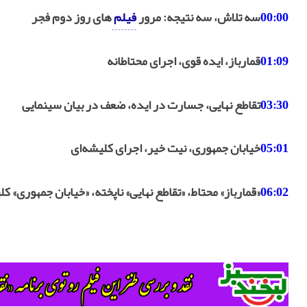
00:00
سه تلاش، سه نتیجه: مرور
فیلم
‌های روز دوم فجر
01:09
قمارباز، ایده قوی، اجرای محتاطانه
03:30
تقاطع نهایی، جسارت در ایده، ضعف در بیان سینمایی
05:01
خیابان جمهوری، نیت خیر، اجرای کلیشه‌ای
06:02
«قمارباز» محتاط، «تقاطع نهایی» ناپخته، «خیابان جمهوری» کل