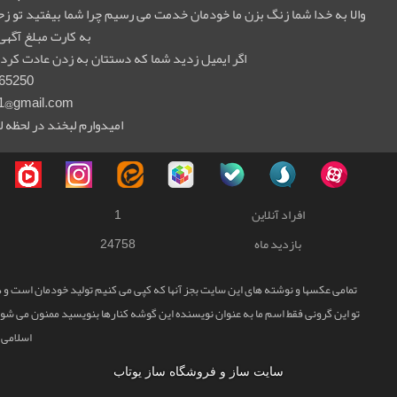
والا به خدا شما زنگ بزن ما خودمان خدمت می رسیم چرا شما بیفتید تو
به کارت مبلغ آگهی
اگر ایمیل زدید شما که دستتان به زدن عادت کرده 
65250
1@gmail.com
امیدوارم لبخند در لحظه ل
افراد آنلاین
1
بازدید ماه
24758
تمامی عکسها و نوشته های این سایت بجز آنها که کپی می کنیم تولید خودمان است و هر
تو این گرونی فقط اسم ما به عنوان نویسنده این گوشه کنارها بنویسید ممنون می شوم
اسلامی 
سایت ساز و فروشگاه ساز یوتاب