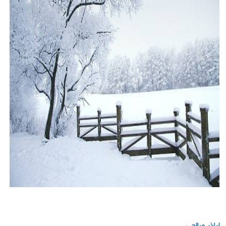
اباذر صالحی