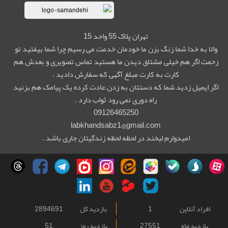
تهران پلاک 55 واحد 15
والا به خدا شما زنگ بزن ما خودمان خدمت می رسیم چرا شما بیفتید تو
زحمت اگر هم خیلی مشتاق دیدن ما هستید تماس تصویری و بعدش هم
کارت به کارت مبلغ آگهی که سفارش دادید .
اگر ایمیل زدید شما که دستتان به زدن عادت کرده یک پیامک هم بزنید
راه دوری نمی رود ثواب دارد .
09126465250
labkhandsabz1@gmail.com
امیدوارم لبخند در لحظه لحظه زندگیتان جاری باشد .
افراد آنلاین
1
بازدید کل
2894691
بازدید ماه
27551
بازدید روز
51