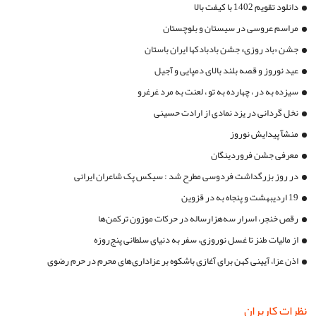
دانلود تقویم 1402 با کیفت بالا
مراسم عروسی در سیستان و بلوچستان
جشن «باد روزی» جشن بادبادکها ایران باستان
عید نوروز و قصه بلند بالای دمپایی و آجیل
سیزده به در ، چهارده به تو ، لعنت به مرد غرغرو
نخل گردانی در یزد نمادی از ارادت حسینی
منشآ پیدایش نوروز
معرفی جشن فروردینگان
در روز بزرگداشت فردوسی مطرح شد : سیکس پک شاعران ایرانی
19 اردیبهشت و پنجاه به در قزوین
رقص خنجر، اسرار سه‌هزارساله در حرکات موزون ترکمن‌ها
از مالیات طنز تا غسل نوروزی، سفر به دنیای سلطانی پنج‌روزه
اذن عزا، آیینی کهن برای آغازی باشکوه بر عزاداری‌های محرم در حرم رضوی
نظرات کاربران