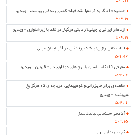
۵/۴/۱۹
خندیدم اما گریه کردم! نقد فیلم کمدی زندگی زیباست + ویدیو
۵/۴/۱۹
اژدهای ایرانی یا چینی؟ رقابتی مرگبار در نقد با زیرشلواری + ویدیو
۵/۴/۱۹
تالاب کانی‌برازان؛ بهشت پرندگان در آذربایجان غربی
۵/۴/۱۷
معرفی آرامگاه ساسان یا برج های دوقلوی طارم قزوین + ویدیو
۵/۴/۱۶
مقصدی برای قایق‌رانی و کوهپیمایی؛ دریاچه‌ای که هرگز یخ
نمی‌بندد + ویدیو
۵/۴/۱۶
آکادمی سینمایی لبخند سبز
۵/۴/۱۵
گپ سینمایی بهار