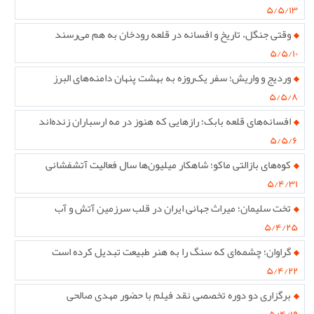
۵/۵/۱۳
وقتی جنگل، تاریخ و افسانه در قلعه رودخان به هم می‌رسند
۵/۵/۱۰
وردیج و واریش؛ سفر یک‌روزه به بهشت پنهان دامنه‌های البرز
۵/۵/۸
افسانه‌های قلعه بابک؛ رازهایی که هنوز در مه ارسباران زنده‌اند
۵/۵/۶
کوه‌های بازالتی ماکو؛ شاهکار میلیون‌ها سال فعالیت آتشفشانی
۵/۴/۳۱
تخت سلیمان؛ میراث جهانی ایران در قلب سرزمین آتش و آب
۵/۴/۲۵
گراوان؛ چشمه‌ای که سنگ را به هنر طبیعت تبدیل کرده است
۵/۴/۲۲
برگزاری دو دوره تخصصی نقد فیلم با حضور مهدی صالحی