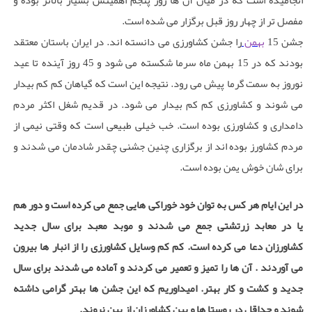
انجامیده است که در میان آن ها روز پنجم اهمیتش بسیار بالاتر بوده و
مفصل تر از چهار روز قبل برگزار می شده است.
جشن 15
بهمن
را جشن کشاورزی می دانسته اند. در ایران باستان معتقد
بودند که در 15 بهمن ماه سرما شکسته می شود و 45 روز آینده تا عید
نوروز به سمت گرما پیش می رود. نتیجه این است که گیاهان کم کم بیدار
می شوند و کشاورزی کم کم بیدار می شود. در قدیم شغل اکثر مردم
دامداری و کشاورزی بوده است. خب خیلی طبیعی است که وقتی نیمی از
مردم کشاورز بوده اند از برگزاری چنین جشنی چقدر شادمان می شدند و
برای شان خوش یمن بوده است.
در این ایام هر کس به توان خود خوراکی هایی جمع می کرده است و دور هم
یا در معابد زرتشتی جمع می شدند و موبد معبد برای سال جدید
کشاورزان دعا می کرده است. کم کم وسایل کشاورزی را از انبار ها بیرون
می آوردند . آن ها را تمیز و تعمیر می کردند و آماده می شدند برای سال
جدید و کشت و کار بهتر. امیداوریم که این جشن ها بهتر گرامی داشته
شوند و حداقل در روستا ها و بین کشاورزان از بین نروند.