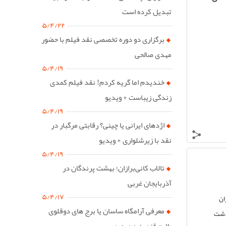
تبدیل کرده است
۵/۴/۲۲
برگزاری دو دوره تخصصی نقد فیلم با حضور
مهدی صالحی
۵/۴/۱۹
خندیدم اما گریه کردم! نقد فیلم کمدی
زندگی زیباست + ویدیو
۵/۴/۱۹
اژدهای ایرانی یا چینی؟ رقابتی مرگبار در
نقد با زیرشلواری + ویدیو
۵/۴/۱۹
تالاب کانی‌برازان؛ بهشت پرندگان در
آذربایجان غربی
۵/۴/۱۷
ان
معرفی آرامگاه ساسان یا برج های دوقلوی
گذشت
طارم قزوین + ویدیو