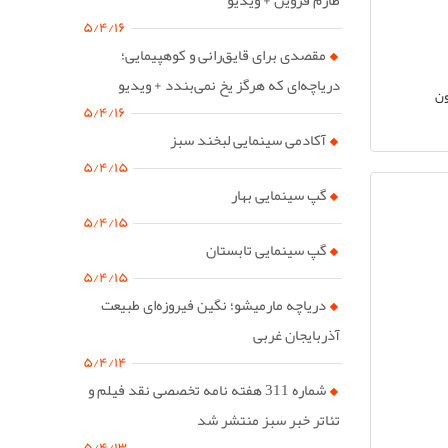
۵/۴/۱۶
مقصدی برای قایق‌رانی و کوهپیمایی؛
دریاچه‌ای که هرگز یخ نمی‌بندد + ویدیو
ون
۵/۴/۱۶
آکادمی سینمایی لبخند سبز
۵/۴/۱۵
گپ سینمایی بهار
۵/۴/۱۵
گپ سینمایی تابستان
۵/۴/۱۵
دریاچه مارمیشو؛ نگین فیروزه‌ای طبیعت
آذربایجان غربی
۵/۴/۱۴
شماره 311 هفته نامه تخصصی نقد فیلم و
تئاتر خبر سبز منتشر شد
۵/۴/۱۳