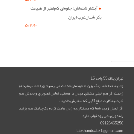
آبشار شلماش؛ جلوه‌ای کم‌نظیر از طبیعت
بکر شمال‌غرب ایران
۵/۴/۱۰
تهران پلاک 55 واحد 15
والا به خدا شما زنگ بزن ما خودمان خدمت می رسیم چرا شما بیفتید تو
زحمت اگر هم خیلی مشتاق دیدن ما هستید تماس تصویری و بعدش هم
کارت به کارت مبلغ آگهی که سفارش دادید .
اگر ایمیل زدید شما که دستتان به زدن عادت کرده یک پیامک هم بزنید
راه دوری نمی رود ثواب دارد .
09126465250
labkhandsabz1@gmail.com