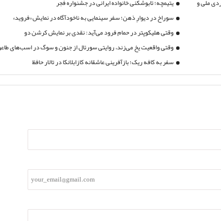
دی ملی و
یتیمچه؛ تابوشکنی خانواده ایرانی در جشنواره فجر
سوراخ در دیوارِ ذهن؛ سفر سینمایی به ناخودآگاه در نمایش «فروید»
وقتی هلیکوپتر در حمام فرود می‌آید: نقدی بر نمایش کرشن دو
وقتی واقعیت یخ می‌زند، روایتی سورئال از جنون و سوگ در اسب‌های طاع
سفر به کافه ریک؛ بازآفرینی عاشقانه‌ کازابلانکا در تالار حافظ