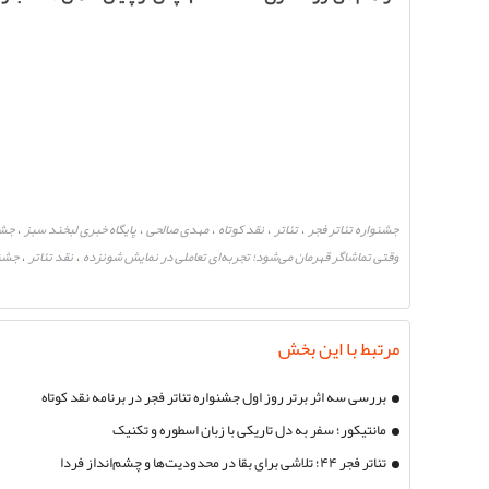
جشنواره تئاتر فجر
تئاتر
نقد کوتاه
مهدی صالحی
پایگاه خبری لبخند سبز
جشنواره
،
،
،
،
،
وقتی تماشاگر قهرمان می‌شود؛ تجربه‌ای تعاملی در نمایش شونزده
نقد تئاتر
جشنوا
،
،
مرتبط با این بخش
بررسی سه اثر برتر روز اول جشنواره تئاتر فجر در برنامه نقد کوتاه
مانتیکور؛ سفر به دل تاریکی با زبان اسطوره و تکنیک
تئاتر فجر ۴۴؛ تلاشی برای بقا در محدودیت‌ها و چشم‌انداز فردا