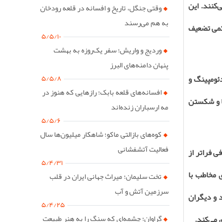
کنند. این
وقتی جنگل، تاریخ و افسانه در قلعه رودخان
به هم می‌رسند
 کمی تضعیف
۵/۵/۱۰
وردیج و واریش؛ سفر یک‌روزه به بهشت
پنهان دامنه‌های البرز
۵/۵/۸
دئومپینگ و
افسانه‌های قلعه بابک؛ رازهایی که هنوز در
ها و شکستن
مه ارسباران زنده‌اند
۵/۵/۶
کوه‌های بازالتی ماکو؛ شاهکار میلیون‌ها سال
فعالیت آتشفشانی
ی فراتر از
۵/۴/۳۱
ی مخاطب با
تخت سلیمان؛ میراث جهانی ایران در قلب
سرزمین آتش و آب
 و دیگران
۵/۴/۲۵
گراوان؛ چشمه‌ای که سنگ را به هنر طبیعت
 می‌کند.