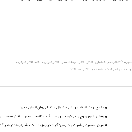
 44 تئاتر فجر
نمایش
تئاتر
تاتر
لبخند سبز
تئاتر شونزده
نقد تئاتر شونزده
،
،
،
،
،
،
،
ره تئاتر فجر 1404
شونزده
تئاتر فجر 1404
،
،
،
نقدی بر «تاراتینا»: روایتی مینیمال از تنهایی‌های انسان مدرن
وقتی طاعون روح را می‌خورد: بررسی اگزیستانسیالیسم در تئاتر معاصر ایر
میان اسطوره، واقعیت و کابوس؛ آنچه در روز نخست جشنواره تئاتر فجر 