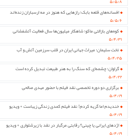
۵/۵/۸
افسانه‌های قلعه بابک؛ رازهایی که هنوز در مه ارسباران زنده‌اند
۵/۵/۶
کوه‌های بازالتی ماکو؛ شاهکار میلیون‌ها سال فعالیت آتشفشانی
۵/۴/۳۱
تخت سلیمان؛ میراث جهانی ایران در قلب سرزمین آتش و آب
۵/۴/۲۵
گراوان؛ چشمه‌ای که سنگ را به هنر طبیعت تبدیل کرده است
۵/۴/۲۲
برگزاری دو دوره تخصصی نقد فیلم با حضور مهدی صالحی
۵/۴/۱۹
خندیدم اما گریه کردم! نقد فیلم کمدی زندگی زیباست + ویدیو
۵/۴/۱۹
اژدهای ایرانی یا چینی؟ رقابتی مرگبار در نقد با زیرشلواری + ویدیو
۵/۴/۱۹