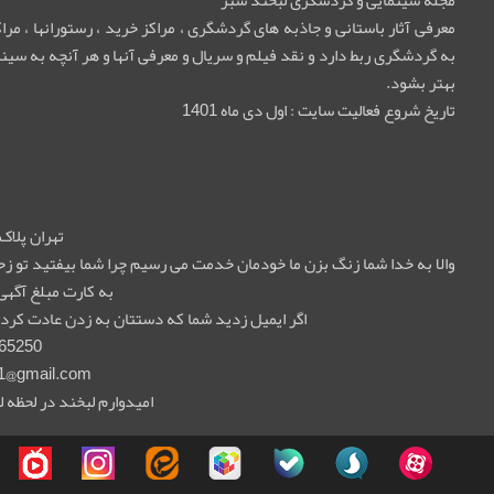
مجله سینمایی و گردشگری لبخند سبز
معرفی آثار باستانی و جاذبه های گردشگری ، مراکز خرید ، رستورانها ، م
به گردشگری ربط دارد و نقد فیلم و سریال و معرفی آنها و هر آنچه به سینما
بهتر بشود.
تاریخ شروع فعالیت سایت : اول دی ماه 1401
تهران پلاک 55 واحد 5
والا به خدا شما زنگ بزن ما خودمان خدمت می رسیم چرا شما بیفتید تو
به کارت مبلغ آگهی
اگر ایمیل زدید شما که دستتان به زدن عادت کرده 
65250
1@gmail.com
امیدوارم لبخند در لحظه ل