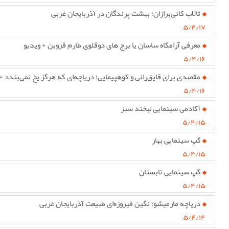
تالاب کانی‌برازان؛ بهشت پرندگان در آذربایجان غربی
۵/۴/۱۷
معرفی آرامگاه ساسان یا برج های دوقلوی طارم قزوین + ویدیو
۵/۴/۱۶
مقصدی برای قایق‌رانی و کوهپیمایی؛ دریاچه‌ای که هرگز یخ نمی‌بندد +
۵/۴/۱۶
آکادمی سینمایی لبخند سبز
۵/۴/۱۵
گپ سینمایی بهار
۵/۴/۱۵
گپ سینمایی تابستان
۵/۴/۱۵
دریاچه مارمیشو؛ نگین فیروزه‌ای طبیعت آذربایجان غربی
۵/۴/۱۴