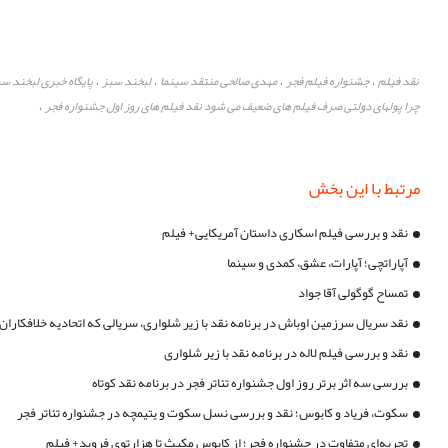
نقد فیلم
جشنواره فیلم فجر
مهدی صالحی منتقد سینما
لبخند سبز
پایگاه خبری لبخند سب
،
،
،
،
چرا پولهای دولتی صرف فیلم های ضعیف می شود نقد فیلم های روز اول جشنواره فجر
،
مرتبط با این بخش
نقد و بررسی فیلم اسکاری داستان آمریکایی+ فیلم
آپاراتچی؛ آپارات، عشق، کمدی و سینما
تمساح گوگولی آقا جواد
نقد سریال سرزمین اوباش در برنامه نقد با زیر شلواری، سریالی که اتحادیه خلافکاران 
نقد و بررسی فیلم لاله در برنامه نقد با زیر شلواری
بررسی سه اثر برتر روز اول جشنواره تئاتر فجر در برنامه نقد کوتاه
سکوت، فریاد و کابوس؛ نقد و بررسی نسل سکوت و یتیمچه در جشنواره تئاتر فجر
تجربه‌ای متفاوت در جشنواره فجر؛ از کابوس مکبث تا هزارتوی فروید+ فیلم