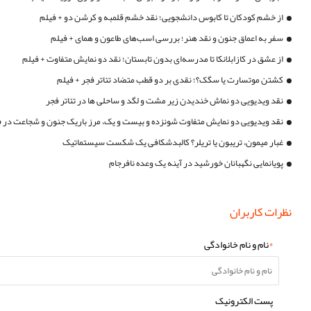
از خشم کودکان تا کابوس دانشجویی؛ نقد خشم قلمبه و کرشن دو + فیلم
سفر به اعماق جنون و نقد هنر؛ بررسی اسب‌های طاعون و همای + فیلم
از عشق در کازابلانکا تا مدرسه‌ای بدون تابستان؛ نقد دو نمایش متفاوت + فیلم
کشتن موتسارت یا سگک؟؛ نقدی بر دو قطب متضاد تئاتر فجر + فیلم
نقد ویدیویی دو نماش خندیدن زیر مشت و لگد و ساحلی ها در تئاتر فجر
نقد ویدیویی دو نمایش متفاوت شونزده و بیست و یک، مرز باریک جنون و شجاعت در 
غبار میمون، تریبون یا تریلر؟ کالبدشکافی یک شکست سیستماتیک
پویانمایی نگهبانان خورشید در آینه یک وعده نافرجام
نظرات کاربران
*
نام و نام خانوادگی
پست الکترونیک