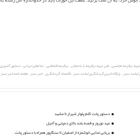
جوش خرد، به آن نمک بزنید. غلظت این خوراک باید در حدواندازه آش رشته با
تهیه بزقرمه مجلسی
طرز تهیه بزقرمه با بادمجان
بزقرمه قشقایی
غذاهای ایرانی
دستور آشپزی
،
،
،
،
 لبخند سبز
پایگاه خبری گردشگری لبخند سبز
اقتصاد گردشگری
خبر سبز
هفته نامه خبر سبز
،
،
،
،
،
دستور پخت کلم پلواز شیراز تا مشهد
عید نوروز و قصه بلند بالای دمپایی و آجیل
بریانی غذایی خوشمزه از اصفهان تا سنگاپور همراه با دستور پخت