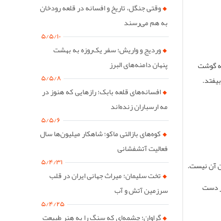
وقتی جنگل، تاریخ و افسانه در قلعه رودخان
به هم می‌رسند
۵/۵/۱۰
وردیج و واریش؛ سفر یک‌روزه به بهشت
پنهان دامنه‌های البرز
که گوشت
۵/۵/۸
بیفتد
.
افسانه‌های قلعه بابک؛ رازهایی که هنوز در
مه ارسباران زنده‌اند
۵/۵/۶
کوه‌های بازالتی ماکو؛ شاهکار میلیون‌ها سال
فعالیت آتشفشانی
۵/۴/۳۱
دن آن نیست
.
تخت سلیمان؛ میراث جهانی ایران در قلب
از دست
سرزمین آتش و آب
۵/۴/۲۵
گراوان؛ چشمه‌ای که سنگ را به هنر طبیعت