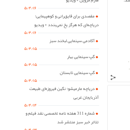
شد.
۵/۴/۱۶
مقصدی برای قایق‌رانی و کوهپیمایی؛
دریاچه‌ای که هرگز یخ نمی‌بندد + ویدیو
۵/۴/۱۶
آکادمی سینمایی لبخند سبز
۵/۴/۱۵
گپ سینمایی بهار
،
۵/۴/۱۵
گپ سینمایی تابستان
۵/۴/۱۵
دریاچه مارمیشو؛ نگین فیروزه‌ای طبیعت
آذربایجان غربی
۵/۴/۱۴
شماره 311 هفته نامه تخصصی نقد فیلم و
تئاتر خبر سبز منتشر شد
۵/۴/۱۳