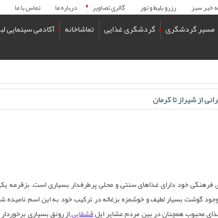
ه خبر سبز
رزرو بلیط و تور
گالری تصاویر
درباره ما
تماس با ما
مسیر گردشگری
گردشگری غذایی
تماشاخانه
آکادمی سینمایی لب
نی از شیراز تا کرمان
ی فرهنگی خود ‌دارای غذاهای سنتی و محلیِ پرطرفدار بسیاری است. بزقرمه یکی
وجود گوشت بسیار لطیف و خوشمزه بزغاله در ترکیب خود به این اسم نامیده‌ شد
غذای محبوب همچنان در بین مردم عشایر ایل
قشقایی
از رونق بسیاری برخوردار 