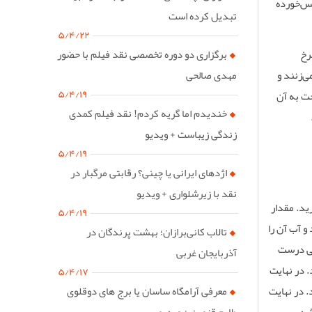
یس‌خورده
تبدیل کرده است
۵/۴/۲۲
برگزاری دو دوره تخصصی نقد فیلم با حضور
رخ
مهدی صالحی
ی‌زنند و
۵/۴/۱۹
خت به آن
خندیدم اما گریه کردم! نقد فیلم کمدی
زندگی زیباست + ویدیو
۵/۴/۱۹
اژدهای ایرانی یا چینی؟ رقابتی مرگبار در
نقد با زیرشلواری + ویدیو
ید. مقدار
۵/۴/۱۹
و آب آن را
تالاب کانی‌برازان؛ بهشت پرندگان در
لی درست
آذربایجان غربی
. در نهایت
۵/۴/۱۷
معرفی آرامگاه ساسان یا برج های دوقلوی
. در نهایت
طارم قزوین + ویدیو