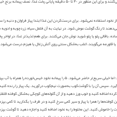
کنند و برای این منظور در
۴۰
تا
۵۰
دقیقه پایانی پخت غذا، نصف پیمانه برنج خ
 نخود استفاده نمی‌شود. برای درست‌کردن این غذا ابتدا پیاز فراوان و دنبه را س
می‌دهند تا رنگ گوشت عوض شود. در نهایت به آن فلفل سیاه، زردچوبه و ادویه م
اده، باقالی پلو یا پلو شوید نوش جان می‌کنند. برای طعم لذیذتر غذا، در اواخر پ
رمه یا قاورمه می‌گویند، اغلب به‌شکل سنتی روی آتش زغال یا هیزم درست می‌شود
.
؛ اما خیلی سریع‌تر حاضر می‌شود.
۵
٫
۱
پیمانه نخود خیس‌خورده را همراه با آب بپز
یرد. سپس آن را با گوشت‌کوب به‌صورت نیم‌کوب درآورید. یک پیاز را رنده کنید 
ده اضافه کنید و خوب ورز دهید و از آن گلوله‌های کوچکی به‌شکل کوفته قلق
کوفته‌ها را همرا با پیاز و سیر کمی سرخ کنید و در ظرف را بگذارید تا کمی بپزد
 را خاموش کنید. این مخلوط را به نخود اضافه کنید و اجازه دهید تا گوشت بپزد