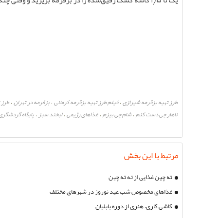
یک تا
۵
٫
۱
کاسه کشک رقیق‌شده را در بزقرمه بریزید و وقتی چند 
طرز تهیه بزقرمه شیرازی
فیلم طرز تهیه بزقرمه کرمانی
بزقرمه در تهران
طرز 
،
،
،
ناهار چی دست کنم
شام چی بپزم
غذاهای رژیمی
لبخند سبز
پایگاه گردشگری
،
،
،
،
مرتبط با این بخش
ته چین غذایی از ته ته چین
غذاهای مخصوص شب عید نوروز در شهرهای مختلف
کاشی کاری، هنری از دوره بابلیان