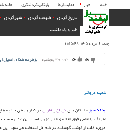
خانه
اخبار
حمایت از ما
بایگانی گردشگری
هفته نام
تاریخ گردی
طبیعت گردی
شهرگردی
خبر و یادداشت
جمعه ۱۶ مرداد ۱۴۰۵ | ۲۱:۱۵:۴۸
بزقرمه غذای اصیل ایرا
۱۴۰۱/۱۰/۲۹ پنجشنبه
)
3
(
)
0
(
ناهید درجاتی
لبخند سبز
- استان های
کرمان
و
فارس
در کنار همه ی جاذبه‌ ها
معروف، با طعمی فوق العاده و نامی عجیب است. این غذا به سبب 
امروزه اغلب از گوشت گوسفند در طبخ آن استفاده می شود. این 