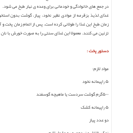
در جمع‌ های خانوادگی و خودمانی برای وعده‌ ی نهار طبخ می شود.
غذای لذیذ بزقرمه از موادی نظیر نخود، پیاز، گوشت بدون است
زمان طبخ این غذا را طولانی کرده است. پس از اتمام زمان پخت و آ
تزئین می‌ کنند. معمولا این غذای سنتی را به صورت خورش با نان 
دستور پخت :
مواد لازم
:
۵
٫
۱
پیمانه نخود
۵۰۰
گرم گوشت سردست یا ماهیچه گوسفند
۵
٫
۱
پیمانه کشک
دو عدد پیاز
نمک، فلفل و زردچوبه به مقدار لازم