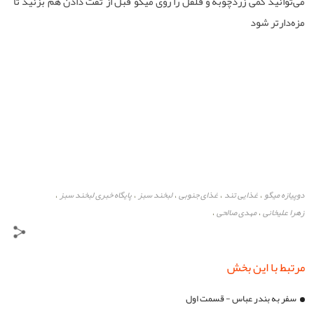
می‌توانید کمی زردچوبه و فلفل را روی میگو قبل از تفت دادن هم بزنید تا
مزه‌دارتر شود
دوپیازه میگو
غذایی تند
غذای جنوبی
لبخند سبز
پایگاه خبری لبخند سبز
،
،
،
،
،
زهرا علیخانی
مهدی صالحی
،
،
مرتبط با این بخش
سفر به بندر عباس - قسمت اول