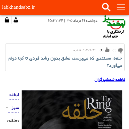
labkhandsabz.ir
دوشنبه ۱۹ مرداد ۱۴۰۵ | ۱۵:۳۷:۴۴
۱۴۰۴/۹/۲۲ شنبه
)
1
(
)
0
(
حلقه، مستندی که می‌پرسد، عشق بدون رشد فردی تا کجا دوام
می‌آورد؟
فاطمه شمشیرگران
لبخند
سبز
-
«حلقه»