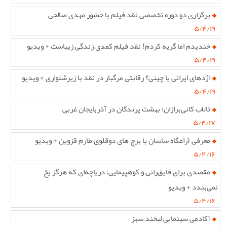
برگزاری دو دوره تخصصی نقد فیلم با حضور مهدی صالحی
۵/۴/۱۹
خندیدم اما گریه کردم! نقد فیلم کمدی زندگی زیباست + ویدیو
۵/۴/۱۹
اژدهای ایرانی یا چینی؟ رقابتی مرگبار در نقد با زیرشلواری + ویدیو
۵/۴/۱۹
تالاب کانی‌برازان؛ بهشت پرندگان در آذربایجان غربی
۵/۴/۱۷
معرفی آرامگاه ساسان یا برج های دوقلوی طارم قزوین + ویدیو
۵/۴/۱۶
مقصدی برای قایق‌رانی و کوهپیمایی؛ دریاچه‌ای که هرگز یخ
نمی‌بندد + ویدیو
۵/۴/۱۶
آکادمی سینمایی لبخند سبز