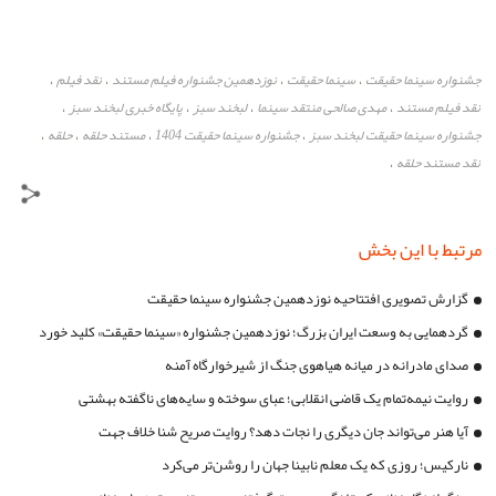
جشنواره سینما حقیقت
سینما حقیقت
نوزدهمین جشنواره فیلم مستند
نقد فیلم
،
،
،
،
نقد فیلم مستند
مهدی صالحی منتقد سینما
لبخند سبز
پایگاه خبری لبخند سبز
،
،
،
،
جشنواره سینما حقیقت لبخند سبز
جشنواره سینما حقیقت 1404
مستند حلقه
حلقه
،
،
،
،
نقد مستند حلقه
،
مرتبط با این بخش
گزارش تصویری افتتاحیه نوزدهمین جشنواره سینما حقیقت
گردهمایی به وسعت ایران بزرگ؛ نوزدهمین جشنواره «سینما حقیقت» کلید خورد
صدای مادرانه در میانه هیاهوی جنگ از شیرخوارگاه آمنه
روایت نیمه‌تمام یک قاضی انقلابی؛ عبای سوخته و سایه‌های ناگفته بهشتی
آیا هنر می‌تواند جان دیگری را نجات دهد؟ روایت صریح شنا خلاف جهت
نارکیس؛ روزی که یک معلم نابینا جهان را روشن‌تر می‌کرد