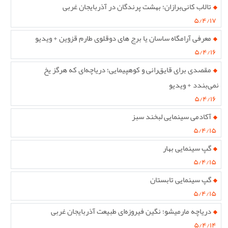
تالاب کانی‌برازان؛ بهشت پرندگان در آذربایجان غربی
۵/۴/۱۷
معرفی آرامگاه ساسان یا برج های دوقلوی طارم قزوین + ویدیو
۵/۴/۱۶
مقصدی برای قایق‌رانی و کوهپیمایی؛ دریاچه‌ای که هرگز یخ
نمی‌بندد + ویدیو
۵/۴/۱۶
آکادمی سینمایی لبخند سبز
۵/۴/۱۵
گپ سینمایی بهار
۵/۴/۱۵
گپ سینمایی تابستان
۵/۴/۱۵
دریاچه مارمیشو؛ نگین فیروزه‌ای طبیعت آذربایجان غربی
۵/۴/۱۴