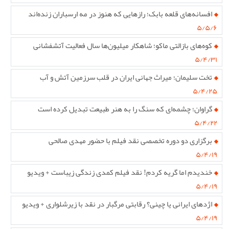
افسانه‌های قلعه بابک؛ رازهایی که هنوز در مه ارسباران زنده‌اند
۵/۵/۶
کوه‌های بازالتی ماکو؛ شاهکار میلیون‌ها سال فعالیت آتشفشانی
۵/۴/۳۱
تخت سلیمان؛ میراث جهانی ایران در قلب سرزمین آتش و آب
۵/۴/۲۵
گراوان؛ چشمه‌ای که سنگ را به هنر طبیعت تبدیل کرده است
۵/۴/۲۲
برگزاری دو دوره تخصصی نقد فیلم با حضور مهدی صالحی
۵/۴/۱۹
خندیدم اما گریه کردم! نقد فیلم کمدی زندگی زیباست + ویدیو
۵/۴/۱۹
اژدهای ایرانی یا چینی؟ رقابتی مرگبار در نقد با زیرشلواری + ویدیو
۵/۴/۱۹