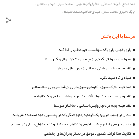
نقد جامع
فیلم مستقل
تحلیل فیلم لولی
لبخند سبز
مهدی صالحی
،
،
،
،
،
پایگاه خبری لبخند سبز
مهدی صالحی منتقد سینما
،
،
مرتبط با این بخش
بازی خونی، بازی که نتوانست حق مطلب را ادا کند
«سونسوز» روایتی کمدی از بچه دار نشدن اهالی یک روستا
نقد فیلم «داد»: روایتی انسانی از دور باطل مجرمان
صیادی که صید نکرد
نقد فیلم «ترک عمیق»، کاوشی عمیق در روان‌شناسی و روابط انسانی
نقد و بررسی فیلم "رها": تأثیر فقر بر فروپاشی اخلاقی یک خانواده
نقد فیلم بچه مردم، روایتی انسانی با ساختار متوسط
شمال از جنوب غربی: یک فیلم درام و جنگی که از پتانسیل خود استفاده نمی‌کند
نقد و بررسی فیلم «چشم بادومی»: نگاهی به عشق و دغدغه‌های نسلی در عصر ج
کفایت مذاکرات، کمدی ناموفق در بستر بحران‌های اجتماعی