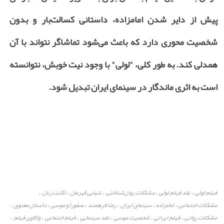
پیش از دایر شدن امامزاده، داستانی کسالت‌بار و بدون
شخصیت محوری دارد که باعث می‌شود تماشاگر نتواند با آن
همدلی کند. به طور کلی، "لولی" با وجود نیت خوبش، نتوانسته
است به اثری ماندگار در سینمای ایران تبدیل شود.
فیلم لولی
نقد فیلم لولی
مشکلات روان‌شناختی
تنهایی قهرمان
لکنت زبان
،
،
،
،
،
مشکلات اجتماعی
امامزاده
سینمای ایران
رضا فرهمند
صفورا و موسی
داستان معنوی
،
،
،
،
،
،
مشکلات روانی
فیلم ایرانی
شخصیت موسی
نقد سینمایی
فیلم اجتماعی
واکاوی فیلم
،
،
،
،
،
،