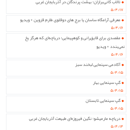
تالاب کانی‌برازان؛ بهشت پرندگان در آذربایجان غربی
۵/۴/۱۷
معرفی آرامگاه ساسان یا برج های دوقلوی طارم قزوین + ویدیو
۵/۴/۱۶
مقصدی برای قایق‌رانی و کوهپیمایی؛ دریاچه‌ای که هرگز یخ
نمی‌بندد + ویدیو
۵/۴/۱۶
آکادمی سینمایی لبخند سبز
۵/۴/۱۵
گپ سینمایی بهار
۵/۴/۱۵
گپ سینمایی تابستان
۵/۴/۱۵
دریاچه مارمیشو؛ نگین فیروزه‌ای طبیعت آذربایجان غربی
۵/۴/۱۴