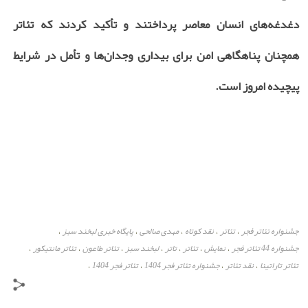
دغدغه‌های انسان معاصر پرداختند و تأکید کردند که تئاتر
همچنان پناهگاهی امن برای بیداری وجدان‌ها و تأمل در شرایط
پیچیده امروز است.
جشنواره تئاتر فجر
تئاتر
نقد کوتاه
مهدی صالحی
پایگاه خبری لبخند سبز
،
،
،
،
،
جشنواره 44 تئاتر فجر
نمایش
تئاتر
تاتر
لبخند سبز
تئاتر طاعون
تئاتر مانتیکور
،
،
،
،
،
،
،
تئاتر تاراتینا
نقد تئاتر
جشنواره تئاتر فجر 1404
تئاتر فجر 1404
،
،
،
،