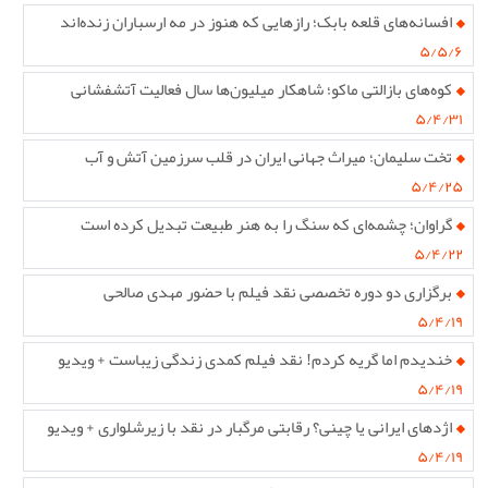
افسانه‌های قلعه بابک؛ رازهایی که هنوز در مه ارسباران زنده‌اند
۵/۵/۶
کوه‌های بازالتی ماکو؛ شاهکار میلیون‌ها سال فعالیت آتشفشانی
۵/۴/۳۱
تخت سلیمان؛ میراث جهانی ایران در قلب سرزمین آتش و آب
۵/۴/۲۵
گراوان؛ چشمه‌ای که سنگ را به هنر طبیعت تبدیل کرده است
۵/۴/۲۲
برگزاری دو دوره تخصصی نقد فیلم با حضور مهدی صالحی
۵/۴/۱۹
خندیدم اما گریه کردم! نقد فیلم کمدی زندگی زیباست + ویدیو
۵/۴/۱۹
اژدهای ایرانی یا چینی؟ رقابتی مرگبار در نقد با زیرشلواری + ویدیو
۵/۴/۱۹