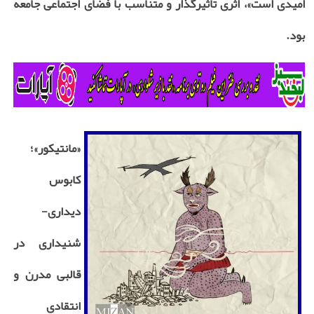
امیدی است»، اثری تأثیرگذار و متناسب با فضای اجتماعی جامعه
بود.
«مانتیکور»؛
کابوس
دیداری-
شنیداری در
قالبی مدرن و
انتقادی