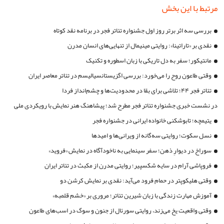
مرتبط با این بخش
بررسی سه اثر برتر روز اول جشنواره تئاتر فجر در برنامه نقد کوتاه
نقدی بر «تاراتینا»: روایتی مینیمال از تنهایی‌های انسان مدرن
مانتیکور؛ سفر به دل تاریکی با زبان اسطوره و تکنیک
وقتی طاعون روح را می‌خورد: بررسی اگزیستانسیالیسم در تئاتر معاصر ایران
تئاتر فجر ۴۴؛ تلاشی برای بقا در محدودیت‌ها و چشم‌انداز فردا
در نشست خبری جشنواره تئاتر فجر مطرح شد؛ پیشاهنگ هنر نمایش با رویکردی ملی
و انتقاد از فضای مجازی
یتیمچه؛ تابوشکنی خانواده ایرانی در جشنواره فجر
نسل سکوت؛ روایتی سه‌گانه از ویرانی‌ها و امیدها
سوراخ در دیوارِ ذهن؛ سفر سینمایی به ناخودآگاه در نمایش «فروید»
فروپاشی آرام در سایه‌ شکسپیر؛ روایتی مدرن از مکبث در تئاتر ایران
وقتی هلیکوپتر در حمام فرود می‌آید: نقدی بر نمایش کرشن دو
آموزش مهارت زندگی با زبان شیرین تئاتر؛ مروری بر «خشم قلمبه»
وقتی واقعیت یخ می‌زند، روایتی سورئال از جنون و سوگ در اسب‌های طاعون