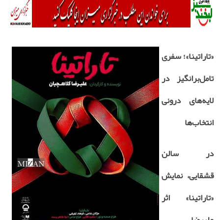
«تاراتینا»؛ سفری
تامل‌برانگیز در
لایه‌های درونی
انتخاب‌ها
در سالن
قشقایی، نمایش
«تاراتینا» اثر
علیرضا