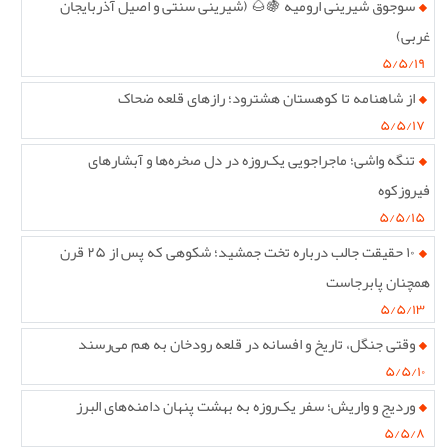
سوجوق شیرینی ارومیه 🍇🌰 (شیرینی سنتی و اصیل آذربایجان
غربی)
۵/۵/۱۹
از شاهنامه تا کوهستان هشترود؛ رازهای قلعه ضحاک
۵/۵/۱۷
تنگه واشی؛ ماجراجویی یک‌روزه در دل صخره‌ها و آبشارهای
فیروزکوه
۵/۵/۱۵
۱۰ حقیقت جالب درباره تخت جمشید؛ شکوهی که پس از ۲۵ قرن
همچنان پابرجاست
۵/۵/۱۳
وقتی جنگل، تاریخ و افسانه در قلعه رودخان به هم می‌رسند
۵/۵/۱۰
وردیج و واریش؛ سفر یک‌روزه به بهشت پنهان دامنه‌های البرز
۵/۵/۸