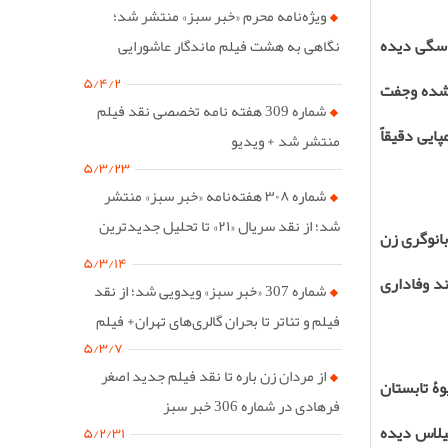
ویژه‌نامه محرم «خبر سبز» منتشر شد؛
و سگی دیده
نگاهی به هشت فیلم ماندگار عاشورایی
سینمای ایران
۵/۴/۲
 شده وجفت
شماره 309 هفته نامه تخصصی نقد فیلم
ایی دقیقاً
منتشر شد + ویدیو
۵/۳/۲۳
شماره ۳۰۸ هفته‌نامه «خبر سبز» منتشر
شد؛ از نقد سریال «۲۱» تا تحلیل جدیدترین
بانوگری زن
فیلم پست مدرن ایران
۵/۳/۱۴
د وفاداری
شماره 307 «خبر سبز» ویدویی شد؛ از نقد
فیلم و تئاتر تا بحران گالری‌های تهران+ فیلم
۵/۳/۷
از مردان زن باره تا نقد فیلم جدید اصغر
ۀ تابستان
فرهادی در شماره 306 خبر سبز
گیلاس دیده
۵/۲/۳۱