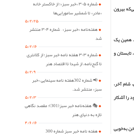
شماره ۳۰۵ «خبر سبز»؛ از خاکستر خانه
‌که بیرون
«مادر» تا شمشیر سامورایی‌ها
۵/۲/۲۵
هفته‌نامه «خبر سبز» – شماره ۳۰۴ منتشر
شد
. همین یک
۵/۲/۱۶
 تابستان و
شماره ۳۰۳ هفته نامه خبر سبز؛ از کلانتری
تا گنج‌نامه، از شیدا تا اقتصاد هنر
۵/۲/۹
📢 شماره 302هفته نامه سینمایی «خبر
 شام آخر،
سبز» منتشر شد.
د را آشکار
۵/۲/۳
🎭 هفته‌نامه خبر سبز(301)؛ مقصد نگاهی
تازه به دنیای هنر
۴/۶/۱۶
خن به‌خوبی
هفته نامه خبر سبز شماره 300