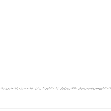
Ar
تابلوی هیرونیموس بوش
نقاشی یان وان آیک
تابلو رنگ روغن
لبخند سبز
پایگاه خبری لبخن
،
،
،
،
،