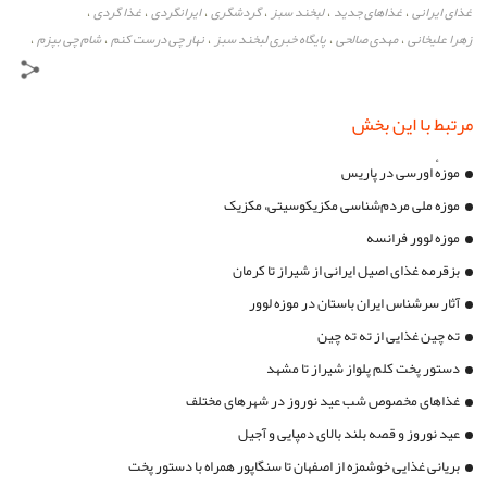
غذای ایرانی
غذاهای جدید
لبخند سبز
گردشگری
ایرانگردی
غذا گردی
،
،
،
،
،
،
زهرا علیخانی
مهدی صالحی
پایگاه خبری لبخند سبز
نهار چی درست کنم
شام چی بپزم
،
،
،
،
،
مرتبط با این بخش
موزهٔ اورسی در پاریس
موزه ملی مردم‌شناسی مکزیکوسیتی، مکزیک
موزه لوور فرانسه
بزقرمه غذای اصیل ایرانی از شیراز تا کرمان
آثار سرشناس ایران باستان در موزه لوور
ته چین غذایی از ته ته چین
دستور پخت کلم پلواز شیراز تا مشهد
غذاهای مخصوص شب عید نوروز در شهرهای مختلف
عید نوروز و قصه بلند بالای دمپایی و آجیل
بریانی غذایی خوشمزه از اصفهان تا سنگاپور همراه با دستور پخت