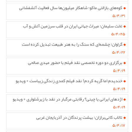
کوه‌های بازالتی ماکو؛ شاهکار میلیون‌ها سال فعالیت آتشفشانی
۵/۴/۳۱
تخت سلیمان؛ میراث جهانی ایران در قلب سرزمین آتش و آب
۵/۴/۲۵
گراوان؛ چشمه‌ای که سنگ را به هنر طبیعت تبدیل کرده است
۵/۴/۲۲
برگزاری دو دوره تخصصی نقد فیلم با حضور مهدی صالحی
۵/۴/۱۹
خندیدم اما گریه کردم! نقد فیلم کمدی زندگی زیباست + ویدیو
۵/۴/۱۹
اژدهای ایرانی یا چینی؟ رقابتی مرگبار در نقد با زیرشلواری + ویدیو
۵/۴/۱۹
تالاب کانی‌برازان؛ بهشت پرندگان در آذربایجان غربی
۵/۴/۱۷