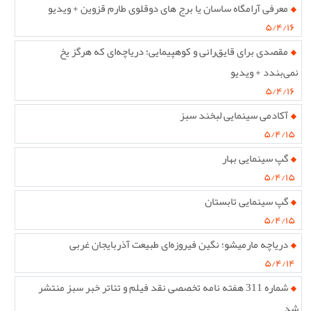
معرفی آرامگاه ساسان یا برج های دوقلوی طارم قزوین + ویدیو
۵/۴/۱۶
مقصدی برای قایق‌رانی و کوهپیمایی؛ دریاچه‌ای که هرگز یخ
نمی‌بندد + ویدیو
۵/۴/۱۶
آکادمی سینمایی لبخند سبز
۵/۴/۱۵
گپ سینمایی بهار
۵/۴/۱۵
گپ سینمایی تابستان
۵/۴/۱۵
دریاچه مارمیشو؛ نگین فیروزه‌ای طبیعت آذربایجان غربی
۵/۴/۱۴
شماره 311 هفته نامه تخصصی نقد فیلم و تئاتر خبر سبز منتشر
شد