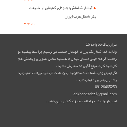
آبشار شلماش؛ جلوه‌ای کم‌نظیر از طبیعت
بکر شمال‌غرب ایران
۵/۴/۱۰
تهران پلاک 55 واحد 15
والا به خدا شما زنگ بزن ما خودمان خدمت می رسیم چرا شما بیفتید تو
زحمت اگر هم خیلی مشتاق دیدن ما هستید تماس تصویری و بعدش هم
کارت به کارت مبلغ آگهی که سفارش دادید .
اگر ایمیل زدید شما که دستتان به زدن عادت کرده یک پیامک هم بزنید
راه دوری نمی رود ثواب دارد .
09126465250
labkhandsabz1@gmail.com
امیدوارم لبخند در لحظه لحظه زندگیتان جاری باشد .