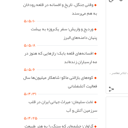
وقتی جنگل، تاریخ و افسانه در قلعه رودخان
به هم می‌رسند
۵/۵/۱۰
وردیج و واریش؛ سفر یک‌روزه به بهشت
پنهان دامنه‌های البرز
۵/۵/۸
افسانه‌های قلعه بابک؛ رازهایی که هنوز در
مه ارسباران زنده‌اند
۵/۵/۶
تئاتر معاصر
،
کوه‌های بازالتی ماکو؛ شاهکار میلیون‌ها سال
فعالیت آتشفشانی
۵/۴/۳۱
تخت سلیمان؛ میراث جهانی ایران در قلب
سرزمین آتش و آب
۵/۴/۲۵
گراوان؛ چشمه‌ای که سنگ را به هنر طبیعت