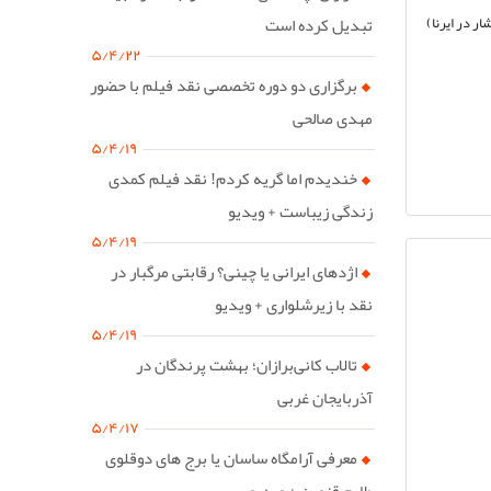
 در ایرنا)
تبدیل کرده است
۵/۴/۲۲
برگزاری دو دوره تخصصی نقد فیلم با حضور
مهدی صالحی
۵/۴/۱۹
خندیدم اما گریه کردم! نقد فیلم کمدی
زندگی زیباست + ویدیو
۵/۴/۱۹
اژدهای ایرانی یا چینی؟ رقابتی مرگبار در
نقد با زیرشلواری + ویدیو
۵/۴/۱۹
تالاب کانی‌برازان؛ بهشت پرندگان در
آذربایجان غربی
۵/۴/۱۷
معرفی آرامگاه ساسان یا برج های دوقلوی
طارم قزوین + ویدیو