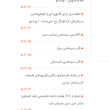
۵/۴/۱۶
مقصدی برای قایق‌رانی و کوهپیمایی؛
دریاچه‌ای که هرگز یخ نمی‌بندد + ویدیو
۵/۴/۱۶
آکادمی سینمایی لبخند سبز
۵/۴/۱۵
گپ سینمایی بهار
۵/۴/۱۵
گپ سینمایی تابستان
۵/۴/۱۵
دریاچه مارمیشو؛ نگین فیروزه‌ای طبیعت
آذربایجان غربی
۵/۴/۱۴
شماره 311 هفته نامه تخصصی نقد فیلم و
تئاتر خبر سبز منتشر شد
۵/۴/۱۳