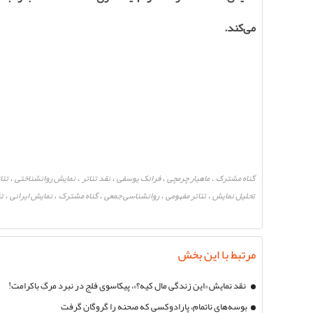
می‌کند
.
گناه مشترک
ماهیار چرمچی
فرانک یوسفی
نقد تئاتر
نمایش روانشناختی
تئا
،
،
،
،
،
تحلیل نمایش
تئاتر مفهومی
روانشناسی جمعی
گناه مشترک
نمایش ایرانی
تئ
،
،
،
،
،
مرتبط با این بخش
نقد نمایش «این زندگی مال کیه؟»، پیکاسوی فلج در نبرد مرگِ باکرامت!
بوسه‌های ناتمام، پارادوکسی که صحنه را گروگان گرفت