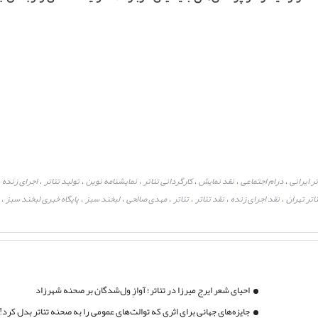
تر ایرانی
درام اجتماعی
نقد نمایش
کارگردانی تئاتر
نمایشنامه نوین
تولید تئاتر
اجرای زنده
،
،
،
،
،
،
،
اتر تهران
نقد اجرای زنده
نقد تئاتر
تئاتر
مهدی صالحی
لبخند سبز
پایگاه خبری لبخند سبز
،
،
،
،
،
،
،
احیای شعر ایرج میرزا در تئاتر؛ آوازِ ول‌شدگان بر صحنه شهرزاد
جایزه‌های جهانی برای اثری که توالت‌های عمومی را به صحنه تئاتر بدل کرد!