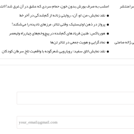
صر(منتشر
امشب به صرف بورش بدون خون، حمام سردی که عشق در آن غرق شد!(انتشار
نقد نمایش «من، او، آن»، روایتی زنانه از گم‌شدگی در آخر خط
پرواز در ذهن اوتیستیک، وقتی تئاتر، مرزهای نادیده را می‌شکند!
هورباکس: طنین فریادهای گم‌شده در پیچ‌وخم‌های چهارراه ولیعصر
ی ژاله صامتی
نمادگرایی و هویت جمعی در تئاتر تن‌ها
نقد نمایش اتاق سفید؛ رویارویی شعرگونه با واقعیت تلخ سرطان کودکان