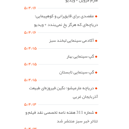
۵/۴/۱۶
مقصدی برای قایق‌رانی و کوهپیمایی؛
دریاچه‌ای که هرگز یخ نمی‌بندد + ویدیو
۵/۴/۱۶
آکادمی سینمایی لبخند سبز
۵/۴/۱۵
گپ سینمایی بهار
۵/۴/۱۵
گپ سینمایی تابستان
۵/۴/۱۵
دریاچه مارمیشو؛ نگین فیروزه‌ای طبیعت
آذربایجان غربی
۵/۴/۱۴
شماره 311 هفته نامه تخصصی نقد فیلم و
تئاتر خبر سبز منتشر شد
۵/۴/۱۳