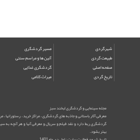
شهرگردی
مسیر گردشگری
طبیعت گردی
آئین ها و مراسم سنتی
صفحه اصلی
گردشگری غذایی
تاریخ گردی
میراث کلامی
مجله سینمایی و گردشگری لبخند سبز
معرفی آثار باستانی و جاذبه های گردشگری ، مراکز خرید ، رستورانها ، 
گردشگری ربط دارد و نقد فیلم و سریال و معرفی آنها و هر آنچه به سینم
بهتر بشود.
تاریخ شروع فعالیت سایت : اول دی ماه 1401