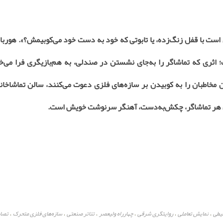
است با قفل زنگ‌زده، یا تابوتی که خود به دست خود می‌کوبیمش؟». هوربا
ثری که تماشاگر را به‌جای نشستن در صندلی، به هم‌بازیگری فرا می‌خو
 مخاطبان را به کوبیدن بر سازه‌های فلزی دعوت می‌کنند، سالن تماشاخان
ر آن هر تماشاگر، چکش‌به‌دست، آهنگر سرنوشت خویش است
.
حیطی
نمایش تعاملی
روایتگری شرقی
چهارراه ولیعصر
تئاتر صنعتی
سازه‌های فلزی متحرک
تصاو
،
،
،
،
،
،