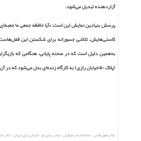
آزاردهنده تبدیل می‌شود
.
پرسش بنیادین نمایش این است: «آیا حافظه جمعی ما جعبه‌ای 
کاستی‌هایش، تلاشی جسورانه برای شکستن این قفل‌هاست؛ ا
به‌همین دلیل است که در صحنه پایانی، هنگامی که بازیگران
(پلاک
۵۰
خیابان رازی) به کارگاه زنده‌ای بدل می‌شود که د
تئاتر هورباکس
تماشاخانه زندوکیل
تئاتر نسل نو
خیابان رازی تهران
تئاتر م
،
،
،
،