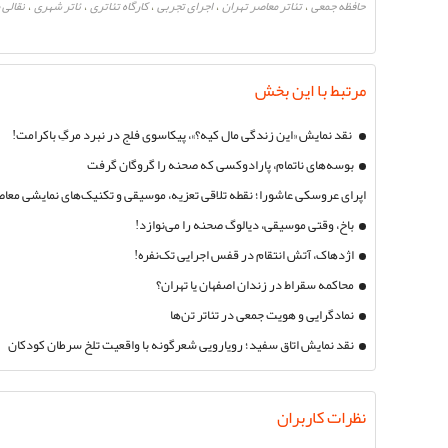
حافظه جمعی
تئاتر معاصر تهران
اجرای تجربی
کارگاه تئاتری
ئاتر شهری
نقالی
،
،
،
،
،
مرتبط با این بخش
نقد نمایش «این زندگی مال کیه؟»، پیکاسوی فلج در نبرد مرگِ باکرامت!
بوسه‌های ناتمام، پارادوکسی که صحنه را گروگان گرفت
اپرای عروسکی عاشورا؛ نقطه تلاقی تعزیه، موسیقی و تکنیک‌های نمایشی معا
شده در ایرنا و جام جم)
باخ، وقتی موسیقی، دیالوگ صحنه را می‌نوازد!
اژدهاک، آتش انتقام در قفس اجرایی تک‌نفره!
محاکمه سقراط در زندان اصفهان یا تهران؟
نمادگرایی و هویت جمعی در تئاتر تن‌ها
نقد نمایش اتاق سفید؛ رویارویی شعرگونه با واقعیت تلخ سرطان کودکان
نظرات کاربران