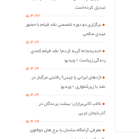
تبدیل کرده است
۵/۴/۲۲
برگزاری دو دوره تخصصی نقد فیلم با حضور
مهدی صالحی
۵/۴/۱۹
خندیدم اما گریه کردم! نقد فیلم کمدی
زندگی زیباست + ویدیو
۵/۴/۱۹
اژدهای ایرانی یا چینی؟ رقابتی مرگبار در
نقد با زیرشلواری + ویدیو
۵/۴/۱۹
تالاب کانی‌برازان؛ بهشت پرندگان در
آذربایجان غربی
۵/۴/۱۷
معرفی آرامگاه ساسان یا برج های دوقلوی
طارم قزوین + ویدیو