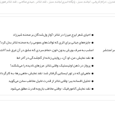
 مدرن
درام تاریخی
لبخند سبز
پایگاه خبری لبخند سبز
نقد تئاتر
مهدی صالحی
نقد تئاتر هور
،
،
،
،
،
،
احیای شعر ایرج میرزا در تئاتر؛ آوازِ ول‌شدگان بر صحنه شهرزاد
جایزه‌های جهانی برای اثری که توالت‌های عمومی را به صحنه تئاتر بدل کرد!
صر(منتشر
امشب به صرف بورش بدون خون، حمام سردی که عشق در آن غرق شد!(انتشار
نقد نمایش «من، او، آن»، روایتی زنانه از گم‌شدگی در آخر خط
پرواز در ذهن اوتیستیک، وقتی تئاتر، مرزهای نادیده را می‌شکند!
ماهی‌ای که در تور ایستایی گرفتار شد؛ نقد نمایش «ماهی رها» به کارگردان
تحلیل افسانه ببر؛ وقتی تئاتر از قدرت تخیل مخاطب سخن می‌گوید
نقد نمایش آنامورفیک ؛ وقتی مخاطب بازیچه قدرت مطلق می‌شود