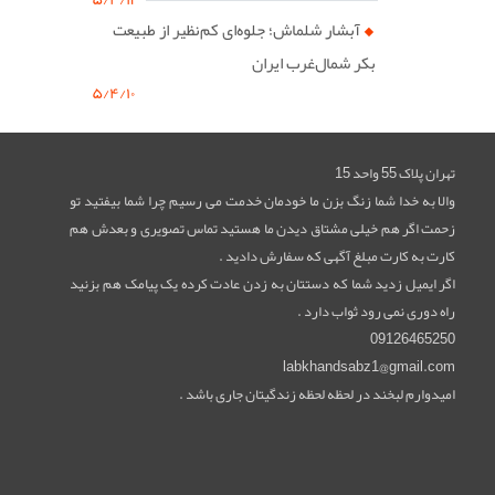
آبشار شلماش؛ جلوه‌ای کم‌نظیر از طبیعت
بکر شمال‌غرب ایران
۵/۴/۱۰
تهران پلاک 55 واحد 15
والا به خدا شما زنگ بزن ما خودمان خدمت می رسیم چرا شما بیفتید تو
زحمت اگر هم خیلی مشتاق دیدن ما هستید تماس تصویری و بعدش هم
کارت به کارت مبلغ آگهی که سفارش دادید .
اگر ایمیل زدید شما که دستتان به زدن عادت کرده یک پیامک هم بزنید
راه دوری نمی رود ثواب دارد .
09126465250
labkhandsabz1@gmail.com
امیدوارم لبخند در لحظه لحظه زندگیتان جاری باشد .