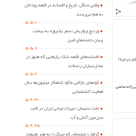
باکس
،
وقتی جنگل، تاریخ و افسانه در قلعه رودخان
به هم می‌رسند
۵/۵/۱۰
وردیج و واریش؛ سفر یک‌روزه به بهشت
پنهان دامنه‌های البرز
۵/۵/۸
افسانه‌های قلعه بابک؛ رازهایی که هنوز در
 در ایرنا)
مه ارسباران زنده‌اند
۵/۵/۶
کوه‌های بازالتی ماکو؛ شاهکار میلیون‌ها سال
ی ژاله صامتی
فعالیت آتشفشانی
۵/۴/۳۱
تخت سلیمان؛ میراث جهانی ایران در قلب
سرزمین آتش و آب
۵/۴/۲۵
گراوان؛ چشمه‌ای که سنگ را به هنر طبیعت