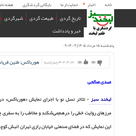
خانه
اخبار
حمایت از ما
بایگانی گردشگری
هفته نام
تاریخ گردی
طبیعت گردی
شهرگردی
خبر و یادداشت
پنجشنبه ۱۵ مرداد ۱۴۰۵ | ۰۹:۱۴:۰۹
هورباکس: طنین فریاده
۱۴۰۴/۴/۱۸ چهارشنبه
)
0
(
)
0
(
مهدی صالحی
لبخند سبز
- تئاتر نسل نو با اجرای نمایش «هورباکس» در
مرزهای روایت خطی را درهم‌می‌شکند و مخاطب را به سفری چ
این نمایش که در فضای صنعتی خیابان رازی تهران (نبش کوچه 