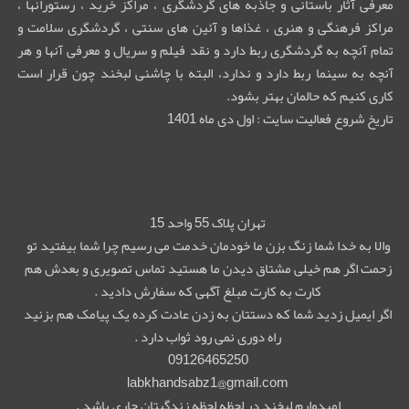
معرفی آثار باستانی و جاذبه های گردشگری ، مراکز خرید ، رستورانها ،
مراکز فرهنگی و هنری ، غذاها و آئین های سنتی ، گردشگری سلامت و
تمام آنچه به گردشگری ربط دارد و نقد فیلم و سریال و معرفی آنها و هر
آنچه به سینما ربط دارد و ندارد، البته با چاشنی لبخند چون قرار است
کاری کنیم که حالمان بهتر بشود.
تاریخ شروع فعالیت سایت : اول دی ماه 1401
تهران پلاک 55 واحد 15
والا به خدا شما زنگ بزن ما خودمان خدمت می رسیم چرا شما بیفتید تو
زحمت اگر هم خیلی مشتاق دیدن ما هستید تماس تصویری و بعدش هم
کارت به کارت مبلغ آگهی که سفارش دادید .
اگر ایمیل زدید شما که دستتان به زدن عادت کرده یک پیامک هم بزنید
راه دوری نمی رود ثواب دارد .
09126465250
labkhandsabz1@gmail.com
امیدوارم لبخند در لحظه لحظه زندگیتان جاری باشد .