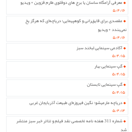
معرفی آرامگاه ساسان یا برج های دوقلوی طارم قزوین + ویدیو
۵/۴/۱۶
مقصدی برای قایق‌رانی و کوهپیمایی؛ دریاچه‌ای که هرگز یخ
نمی‌بندد + ویدیو
۵/۴/۱۶
آکادمی سینمایی لبخند سبز
۵/۴/۱۵
گپ سینمایی بهار
۵/۴/۱۵
گپ سینمایی تابستان
۵/۴/۱۵
دریاچه مارمیشو؛ نگین فیروزه‌ای طبیعت آذربایجان غربی
۵/۴/۱۴
شماره 311 هفته نامه تخصصی نقد فیلم و تئاتر خبر سبز منتشر
شد