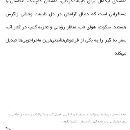
مقصدی ایده‌آل برای طبیعت‌گردان، عاشقان کمپینگ، عکاسان و
مسافرانی است که دنبال آرامش در دل طبیعت وحشی زاگرس
هستند. سکوت، هوای ناب، مناظر رؤیایی و تجربه کمپ در کنار آب،
سفر به گهر را به یکی از فراموش‌نشدنی‌ترین ماجراجویی‌ها تبدیل
می‌کند.
لبخند سبز
پایگاه خبری لبخند سبز
گردشگری
ایران گردی
ایرانگردی
مهدی صالحی
،
،
،
،
،
،
زهرا علیخانی
دریاچه گهر
لرستان
اشترانکوه
،
،
،
،