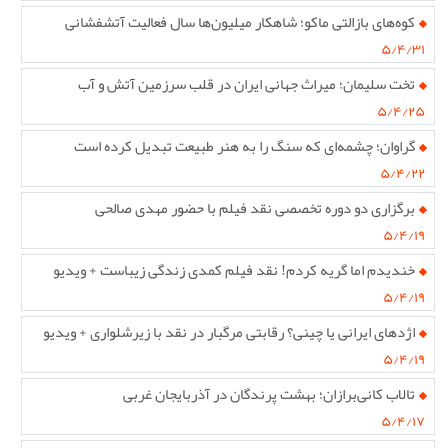
کوه‌های بازالتی ماکو؛ شاهکار میلیون‌ها سال فعالیت آتشفشانی
۵/۴/۳۱
تخت سلیمان؛ میراث جهانی ایران در قلب سرزمین آتش و آب
۵/۴/۲۵
گراوان؛ چشمه‌ای که سنگ را به هنر طبیعت تبدیل کرده است
۵/۴/۲۲
برگزاری دو دوره تخصصی نقد فیلم با حضور مهدی صالحی
۵/۴/۱۹
خندیدم اما گریه کردم! نقد فیلم کمدی زندگی زیباست + ویدیو
۵/۴/۱۹
اژدهای ایرانی یا چینی؟ رقابتی مرگبار در نقد با زیرشلواری + ویدیو
۵/۴/۱۹
تالاب کانی‌برازان؛ بهشت پرندگان در آذربایجان غربی
۵/۴/۱۷