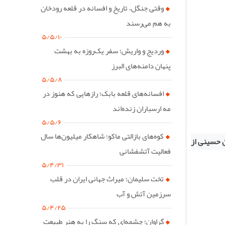
وقتی جنگل، تاریخ و افسانه در قلعه رودخان
به هم می‌رسند
۵/۵/۱۰
وردیج و واریش؛ سفر یک‌روزه به بهشت
پنهان دامنه‌های البرز
۵/۵/۸
افسانه‌های قلعه بابک؛ رازهایی که هنوز در
مه ارسباران زنده‌اند
۵/۵/۶
کوه‌های بازالتی ماکو؛ شاهکار میلیون‌ها سال
ن حسینی از
فعالیت آتشفشانی
۵/۴/۳۱
تخت سلیمان؛ میراث جهانی ایران در قلب
سرزمین آتش و آب
۵/۴/۲۵
گراوان؛ چشمه‌ای که سنگ را به هنر طبیعت