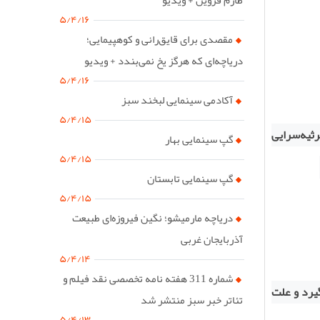
۵/۴/۱۶
مقصدی برای قایق‌رانی و کوهپیمایی؛
دریاچه‌ای که هرگز یخ نمی‌بندد + ویدیو
۵/۴/۱۶
آکادمی سینمایی لبخند سبز
۵/۴/۱۵
رثیه‌سرایی
گپ سینمایی بهار
۵/۴/۱۵
گپ سینمایی تابستان
۵/۴/۱۵
دریاچه مارمیشو؛ نگین فیروزه‌ای طبیعت
آذربایجان غربی
۵/۴/۱۴
شماره 311 هفته نامه تخصصی نقد فیلم و
یرد و علت
تئاتر خبر سبز منتشر شد
۵/۴/۱۳