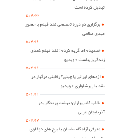
تبدیل کرده است
۵/۴/۲۲
برگزاری دو دوره تخصصی نقد فیلم با حضور
مهدی صالحی
۵/۴/۱۹
خندیدم اما گریه کردم! نقد فیلم کمدی
زندگی زیباست + ویدیو
۵/۴/۱۹
اژدهای ایرانی یا چینی؟ رقابتی مرگبار در
نقد با زیرشلواری + ویدیو
۵/۴/۱۹
تالاب کانی‌برازان؛ بهشت پرندگان در
آذربایجان غربی
۵/۴/۱۷
معرفی آرامگاه ساسان یا برج های دوقلوی
طارم قزوین + ویدیو