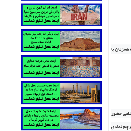
 همزمان با
لامی حضور
پرچم نمادی