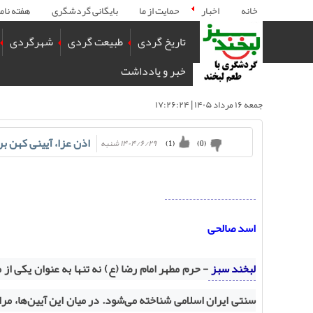
خانه
اخبار
حمایت از ما
بایگانی گردشگری
هفته نام
تاریخ گردی
طبیعت گردی
شهرگردی
خبر و یادداشت
جمعه ۱۶ مرداد ۱۴۰۵ | ۱۷:۲۶:۲۴
اذن عزا، آیینی کهن ب
۱۴۰۴/۶/۲۹ شنبه
)
1
(
)
0
(
اسد صالحی
لبخند سبز
- حرم مطهر امام رضا (ع) نه تنها به عنوان یکی از 
سنتی ایران اسلامی شناخته می‌شود. در میان این آیین‌ها، مراس