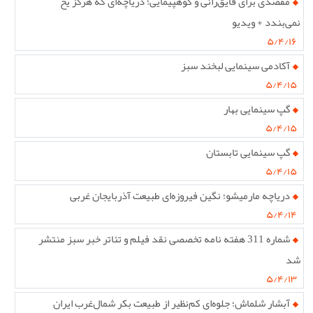
مقصدی برای قایق‌رانی و کوهپیمایی؛ دریاچه‌ای که هرگز یخ
نمی‌بندد + ویدیو
۵/۴/۱۶
آکادمی سینمایی لبخند سبز
۵/۴/۱۵
گپ سینمایی بهار
۵/۴/۱۵
گپ سینمایی تابستان
۵/۴/۱۵
دریاچه مارمیشو؛ نگین فیروزه‌ای طبیعت آذربایجان غربی
۵/۴/۱۴
شماره 311 هفته نامه تخصصی نقد فیلم و تئاتر خبر سبز منتشر
شد
۵/۴/۱۳
آبشار شلماش؛ جلوه‌ای کم‌نظیر از طبیعت بکر شمال‌غرب ایران