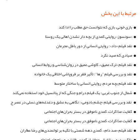
مرتبط با این بخش
بازی خونی، بازی که نتوانست حق مطلب را ادا کند
«سونسوز» روایتی کمدی از بچه دار نشدن اهالی یک روستا
نقد فیلم «داد»: روایتی انسانی از دور باطل مجرمان
صیادی که صید نکرد
نقد فیلم «ترک عمیق»، کاوشی عمیق در روان‌شناسی و روابط انسانی
نقد و بررسی فیلم "رها": تأثیر فقر بر فروپاشی اخلاقی یک خانواده
نقد فیلم بچه مردم، روایتی انسانی با ساختار متوسط
شمال از جنوب غربی: یک فیلم درام و جنگی که از پتانسیل خود استفاده نمی‌کند
نقد و بررسی فیلم «چشم بادومی»: نگاهی به عشق و دغدغه‌های نسلی در عصر ج
کفایت مذاکرات، کمدی ناموفق در بستر بحران‌های اجتماعی
کفایت مذاکرات، کمدی ناموفق در بستر بحران‌های اجتماعی
نقد فیلم «صد دام»، کمدی دهه شصتی با تکیه بر توانمندی‌های رضا عطاران
«تاکسیدرمی» تلفیقی موفق از کمدی، فانتزی و پیام‌های اجتماعی