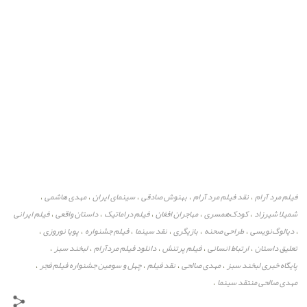
فیلم مرد آرام
نقد فیلم مرد آرام
بهنوش صادقی
سینمای ایران
مهدی هاشمی
،
،
،
،
،
شمیلا شیرزاد
کودک‌همسری
مهاجران افغان
فیلم دراماتیک
داستان واقعی
فیلم ایرانی
،
،
،
،
،
دیالوگ‌نویسی
طراحی صحنه
بازیگری
نقد سینما
فیلم جشنواره
پویا نوروزی
،
،
،
،
،
،
،
تعلیق داستان
ارتباط انسانی
فیلم پرتنش
دانلود فیلم مردآرام
لبخند سبز
،
،
،
،
،
پایگاه خبری لبخند سبز
مهدی صالحی
نقد فیلم
چهل و سومین جشنواره فیلم فجر
،
،
،
،
مهدی صالحی منتقد سینما
،