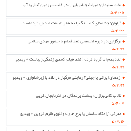
تخت سلیمان؛ میراث جهانی ایران در قلب سرزمین آتش و آب
۵/۴/۲۵
گراوان؛ چشمه‌ای که سنگ را به هنر طبیعت تبدیل کرده است
۵/۴/۲۲
برگزاری دو دوره تخصصی نقد فیلم با حضور مهدی صالحی
۵/۴/۱۹
خندیدم اما گریه کردم! نقد فیلم کمدی زندگی زیباست + ویدیو
۵/۴/۱۹
اژدهای ایرانی یا چینی؟ رقابتی مرگبار در نقد با زیرشلواری + ویدیو
۵/۴/۱۹
تالاب کانی‌برازان؛ بهشت پرندگان در آذربایجان غربی
۵/۴/۱۷
معرفی آرامگاه ساسان یا برج های دوقلوی طارم قزوین + ویدیو
۵/۴/۱۶