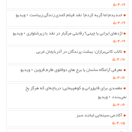
۵/۴/۱۹
خندیدم اما گریه کردم! نقد فیلم کمدی زندگی زیباست + ویدیو
۵/۴/۱۹
اژدهای ایرانی یا چینی؟ رقابتی مرگبار در نقد با زیرشلواری + ویدیو
۵/۴/۱۹
تالاب کانی‌برازان؛ بهشت پرندگان در آذربایجان غربی
۵/۴/۱۷
معرفی آرامگاه ساسان یا برج های دوقلوی طارم قزوین + ویدیو
۵/۴/۱۶
مقصدی برای قایق‌رانی و کوهپیمایی؛ دریاچه‌ای که هرگز یخ
نمی‌بندد + ویدیو
۵/۴/۱۶
آکادمی سینمایی لبخند سبز
۵/۴/۱۵