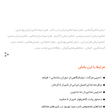
ترش شامی گیلانی
طرز تهیه شامی ترش با رب انار
طرز تهیه شامی ترش رودباری
،
،
،
شامی ترش با سیب زمینی
شامی ترش با گردو
طرز تهیه ترش شامی
شامی ترش سنتی
،
،
،
،
شامی ترش مازندرانی
ترش شامی رودباری
زهرا علیخانی
مهدی صالحی
لبخند سبز
،
،
،
،
،
گردشگری
گیلان
غذاهای محلی گیلان
پایگاه خبری لبخند سبز
،
،
،
،
مرتبط با این بخش
« اسپی مزگت » نیایشگاهی از دوران ساسانی + فیلم
بزقرمه غذای اصیل ایرانی از شیراز تا کرمان
ته چین غذایی از ته ته چین
دستور پخت کلم پلواز شیراز تا مشهد
غذاهای مخصوص شب عید نوروز در شهرهای مختلف