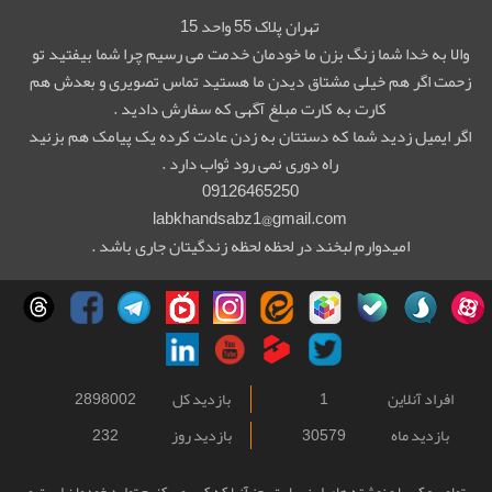
تهران پلاک 55 واحد 15
والا به خدا شما زنگ بزن ما خودمان خدمت می رسیم چرا شما بیفتید تو
زحمت اگر هم خیلی مشتاق دیدن ما هستید تماس تصویری و بعدش هم
کارت به کارت مبلغ آگهی که سفارش دادید .
اگر ایمیل زدید شما که دستتان به زدن عادت کرده یک پیامک هم بزنید
راه دوری نمی رود ثواب دارد .
09126465250
labkhandsabz1@gmail.com
امیدوارم لبخند در لحظه لحظه زندگیتان جاری باشد .
افراد آنلاین
1
بازدید کل
2898002
بازدید ماه
30579
بازدید روز
232