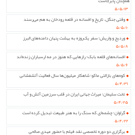
همچنان پابرجاست
۵/۵/۱۳
وقتی جنگل، تاریخ و افسانه در قلعه رودخان به هم می‌رسند
۵/۵/۱۰
وردیج و واریش؛ سفر یک‌روزه به بهشت پنهان دامنه‌های البرز
۵/۵/۸
افسانه‌های قلعه بابک؛ رازهایی که هنوز در مه ارسباران زنده‌اند
۵/۵/۶
کوه‌های بازالتی ماکو؛ شاهکار میلیون‌ها سال فعالیت آتشفشانی
۵/۴/۳۱
تخت سلیمان؛ میراث جهانی ایران در قلب سرزمین آتش و آب
۵/۴/۲۵
گراوان؛ چشمه‌ای که سنگ را به هنر طبیعت تبدیل کرده است
۵/۴/۲۲
برگزاری دو دوره تخصصی نقد فیلم با حضور مهدی صالحی