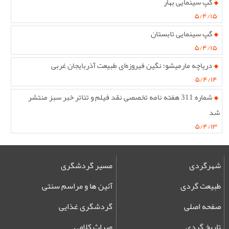
گپ سینمایی بهار
۵/۴/۱۵
گپ سینمایی تابستان
۵/۴/۱۵
دریاچه مارمیشو؛ نگین فیروزه‌ای طبیعت آذربایجان غربی
۵/۴/۱۴
شماره 311 هفته نامه تخصصی نقد فیلم و تئاتر خبر سبز منتشر
شد
۵/۴/۱۳
شهرگردی
مسیر گردشگری
طبیعت گردی
آئین ها و مراسم سنتی
صفحه اصلی
گردشگری غذایی
تاریخ گردی
میراث کلامی