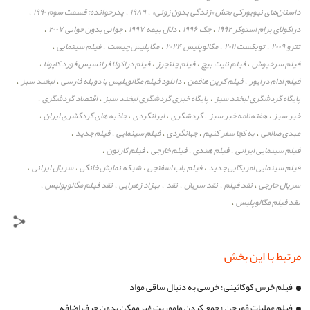
داستان‌های نیویورکی بخش «زندگی بدون زوئی»
۱۹۸۹
پدرخوانده: قسمت سوم ۱۹۹۰
،
،
،
دراکولای برام استوکر ۱۹۹۲
جک ۱۹۹۶
دلال بیمه ۱۹۹۷
جوانی بدون جوانی ۲۰۰۷
،
،
،
،
تترو ۲۰۰۹
تویکست ۲۰۱۱
مگالوپلیس ۲۰۲۴
مگاپلیس چیست
فیلم سینمایی
،
،
،
،
،
فیلم سرخپوش
فیلم نایت بیچ
فیلم چلنجرز
فیلم دراکولا فرانسیس فورد کاپولا
،
،
،
،
فیلم ادام درایور
فیلم کرین هافمن
دانلود فیلم مگالوپلیس با دوبله فارسی
لبخند سبز
،
،
،
،
پایگاه گردشگری لبخند سبز
پایگاه خبری گردشگری لبخند سبز
اقتصاد گردشگری
،
،
،
خبر سبز
هفته‌نامه خبر سبز
گردشگری
ایرانگردی
جاذبه های گردگشری ایران
،
،
،
،
،
مهدی صالحی
به کجا سفر کنیم
جهانگردی
فیلم سینمایی
فیلم جدید
،
،
،
،
،
فیلم سینمایی ایرانی
فیلم هندی
فیلم خارجی
فیلم کارتون
،
،
،
،
فیلم سینمایی امریکایی جدید
فیلم باب اسفنجی
شبکه نمایش خانگی
سریال ایرانی
،
،
،
،
سریال خارجی
نقد فیلم
نقد سریال
نقد
بهزاد زهرایی
نقد فیلم مگالوپولیس
،
،
،
،
،
،
نقد فیلم مگالوپلیس
،
مرتبط با این بخش
فیلم خرس کوکائینی؛ خرسی به دنبال ساقی مواد
فیلم عملیات فورچن ؛ جمع کردن ماموریت غیرممکن بدون حرف اضافه