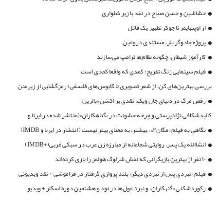
حشاشین و حسن صباح در نقد با زیر شلواری
از اوپنهایمر تا جوکر تطهیر یک قاتل
پروژه جادوگر بلر، مستندی دروغین
کارآموز شیطان، چگونه نظام‌ها ترامپ می‌سازند
فیلم سینمایی زنگ تفریح؛ کمدی که واقعا کمدی است
بررسی بهترین‌های کن، از شعر تصویری تا کابوس‌های فلسفی؛ رمزگشایی از زیرمتن
فیلم «ارزش عاطفی»
رقص مرگ در دنیای جان ویک، نقدی بر اکشن «بالرین»
کالبدشکافی نژادپرستی و چرخه خشونت در «گناهکاران»(منتشر شده در ایرنا و
IMDB)
نگاهی به فیلم «مگان۲» ، بیشتر، به معنای بهتر نیست ( انتشار در ایرنا و IMDB)
انشاالله یک پسر، روایتی شجاعانه از مبارزه زن عرب در سبکی غربی(+IMDB)
۱۰ نفر از بهترین بازیگرانی که نقش شرلوک هولمز را بازی کرده‌اند
فیلم «نبردی پس از نبردی دیگر» بلند پروازی گرفتار در فراموشی + نقد ویدیوئی
رکوردشکنی «گنهکاران» و نبرد غول‌ها در نود و هشتمین دوره اسکار + ویدیو