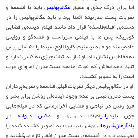
اما برای درک جدی و عمیق
مگالوپولیس
باید با فلسفه و
نظریات پست مدرنیته ‌آشنا بود و باید مگالوپولیس را در
دسته‌ی
'
فیلم‌فلسفه
'
قرار داد مانند فیلم ادیسه‌ی فضایی
کوبریک، پس ما با فیلمی سرراست و قصه‌گو و روایتی
عامه‌پسند مواجهه نیستیم. کاپولا اوج سینما را ۵۰ سال پیش
به مخاطبین نشان داد. او نیاز به اثبات چیزی به کسی ندارد و
تنها، دغدغه‌اش که نجات جامعه پست‌مدرن امروزی غرب
است را به تصویر کشیده.
او در مگالوپولیس دیگر نظریات قبلی فلاسفه‌ و نظریه‌پردازان
پست مدرن مبنی بر عدم وجود آینده‌ای روشن برای بشر و
فرو رفتن در تباهی و فضایی آخرالزمانی که در فیلم‌هایی
چون
بلیدرانر
و
مکس دیوانه در
(کارآگاه خصوصی)*
پادآرمان‌شهرها
به تصویر کشیده شده را
(ویران‌شهر یا دیستوپیا)
نمی‌پذیرد و در فلسفه‌ی پست مدرن افقی تازه می‌گشاید و