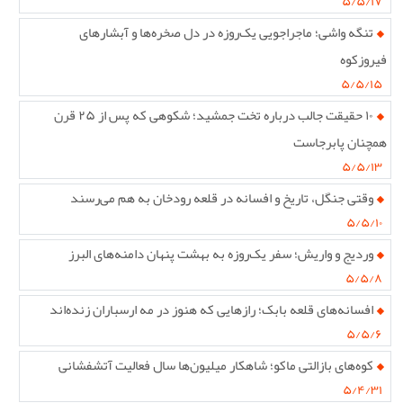
۵/۵/۱۷
تنگه واشی؛ ماجراجویی یک‌روزه در دل صخره‌ها و آبشارهای
فیروزکوه
۵/۵/۱۵
۱۰ حقیقت جالب درباره تخت جمشید؛ شکوهی که پس از ۲۵ قرن
همچنان پابرجاست
۵/۵/۱۳
وقتی جنگل، تاریخ و افسانه در قلعه رودخان به هم می‌رسند
۵/۵/۱۰
وردیج و واریش؛ سفر یک‌روزه به بهشت پنهان دامنه‌های البرز
۵/۵/۸
افسانه‌های قلعه بابک؛ رازهایی که هنوز در مه ارسباران زنده‌اند
۵/۵/۶
کوه‌های بازالتی ماکو؛ شاهکار میلیون‌ها سال فعالیت آتشفشانی
۵/۴/۳۱