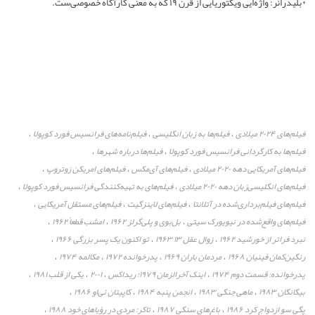
*بلیدرانر: واژه‌ایی ویکتوریایی از قرن ۱۹ که به معنی کارآگاه خصوصی‌ست.
فیلم‌های ۲۰۲۴ میلادی
فیلم‌ها به زبان انگلیسی
فیلم‌نامه‌های فرانسیس فورد کوپولا
،
،
،
فیلم‌ها به کارگردانی فرانسیس فورد کوپولا
فیلم‌ها درباره شهرها
،
،
فیلم‌های آمریکایی دهه ۲۰۲۰ میلادی
فیلم‌های آی‌مکس
فیلم‌های امریکن زوتروپ
،
،
،
فیلم‌های انگلیسی‌زبان دهه ۲۰۲۰ میلادی
فیلم‌های به تهیه‌کنندگی فرانسیس فورد کوپولا
،
،
فیلم‌های فیلم‌برداری‌شده در آتلانتا
فیلم‌های لاینزگیت
فیلم‌های مستقل آمریکایی
،
،
،
فیلم‌های واقع‌شده در نیویورک سیتی
بل‌بوی و پلی‌گرلز ۱۹۶۲
امشب قطعاً ۱۹۶۲
،
،
،
نبرد فراتر از خورشید ۱۹۶۲
زوال عقل ۱۳ ۱۹۶۳
تو اکنون یک پسر بزرگی ۱۹۶۶
،
،
،
رنگین‌کمان فینیان ۱۹۶۸
مردمان باران ۱۹۶۹
پدرخوانده ۱۹۷۲
مکالمه ۱۹۷۴
،
،
،
،
پدرخوانده: قسمت دوم ۱۹۷۴
اینک آخرالزمان ۱۹۷۹؛ ریداکس
۲۰۰۱
یکی از قلب ۱۹۸۱
،
،
،
،
بیگانگان ۱۹۸۳
ماهی جنگی ۱۹۸۳
انجمن پنبه ۱۹۸۴
کاپیتان ئی‌او ۱۹۸۶
،
،
،
،
پگی سو ازدواج کرد ۱۹۸۶
باغ‌های سنگی ۱۹۸۷
تاکر: مردی در رؤیاهای خود ۱۹۸۸
،
،
،