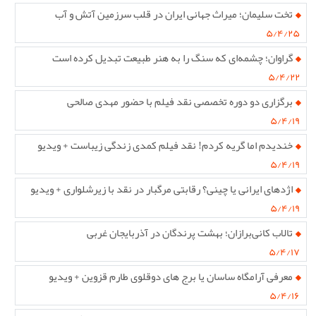
تخت سلیمان؛ میراث جهانی ایران در قلب سرزمین آتش و آب
۵/۴/۲۵
گراوان؛ چشمه‌ای که سنگ را به هنر طبیعت تبدیل کرده است
۵/۴/۲۲
برگزاری دو دوره تخصصی نقد فیلم با حضور مهدی صالحی
۵/۴/۱۹
خندیدم اما گریه کردم! نقد فیلم کمدی زندگی زیباست + ویدیو
۵/۴/۱۹
اژدهای ایرانی یا چینی؟ رقابتی مرگبار در نقد با زیرشلواری + ویدیو
۵/۴/۱۹
تالاب کانی‌برازان؛ بهشت پرندگان در آذربایجان غربی
۵/۴/۱۷
معرفی آرامگاه ساسان یا برج های دوقلوی طارم قزوین + ویدیو
۵/۴/۱۶