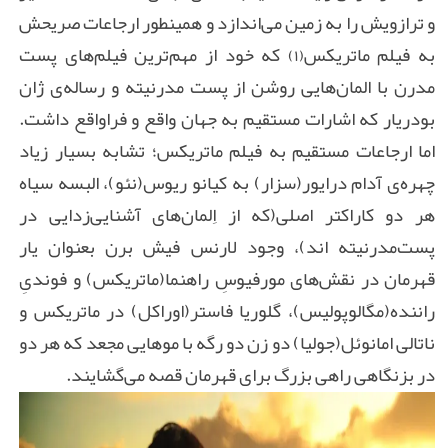
و ترازویش را به زمین می‌اندازد و همینطور ارجاعات صریحش
به فیلم ماتریکس
که خود از مهم‌ترین فیلم‌های پست
(۱)
مدرن با المان‌هایی روشن از پست مدرنیته و رساله‌ی ژان
بودریار که اشارات مستقیم به جهان واقع و فراواقع داشت.
اما ارجاعات مستقیم به فیلم ماتریکس؛ تشابه بسیار زیاد
چهره‌ی آدام درایور(سزار) به کیانو ریوس(نئو)، البسه سیاه
هر دو کاراکتر اصلی(که از اِلمان‌های آشنایی‌زدایی در
پست‌مدرنیته ‌اند)، وجود لارنس فیش برن بعنوان یار
قهرمان در نقش‌های مورفیوسِ راهنما(ماتریکس) و فوندیِ
راننده(مگالوپولیس)، گلوریا فاستر(اوراکل) در ماتریکس و
ناتالی امانوئل(جولیا) دو زن دو رگه با موهایی مجعد که هر دو
در بزنگاهی راهی بزرگ برای قهرمان‌ قصه می‌گشایند.