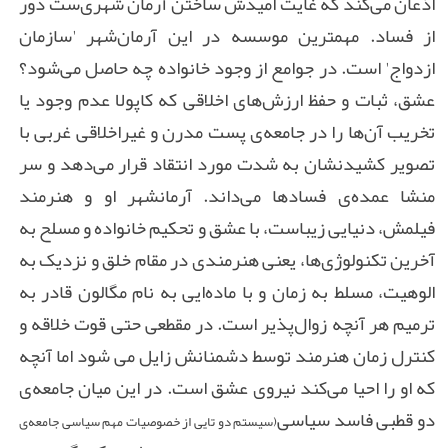
اذعان می‌کند که غایت امیدش ساختن آرمان شهری‌ست دور
از فساد. مهمترین موسسه در این آرمان‌شهر 'سازمان
ازدواج
'
است. در جوامع از وجود خانواده چه حاصل می‌شود؟
عشق، ثبات و حفظ ارزش‌های اخلاقی که کاپولا عدم وجود یا
تخریب آن‌ها را در جامعه‌ی پست مدرن و غیراخلاقی غربی با
تصویر کشیدنشان به شدت مورد انتقاد قرار می‌دهد
و سر
منشا عمده‌ی فسادها می‌داند.
آرمانشهر او و هنرمند
فیلمش، دنیایی زیباست، با عشق و تحکیم خانواده و مسلح به
آخرین تکنولوژی‌ها، یعنی هنرمندی در مقام خلق و نزدیک به
الوهیت، مسلط به زمان و با ماده‌ایی به نام مگالون قادر به
ترمیم هر آنچه زوال‌پذیر است. در مقطعی حتی قوت خلاقه و
کنترل زمان هنرمند توسط دشمنانش زایل می شود اما آنچه
که او را احیا می‌کند نیروی عشق است. در این میان جامعه‌ی
دو قطبی فاسد سیاسی
(سیستم دو تایی از خصوصیات مهم سیاسی جامعه‌ی