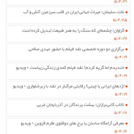
۵/۴/۳۱
تخت سلیمان؛ میراث جهانی ایران در قلب سرزمین آتش و آب
۵/۴/۲۵
گراوان؛ چشمه‌ای که سنگ را به هنر طبیعت تبدیل کرده است
۵/۴/۲۲
برگزاری دو دوره تخصصی نقد فیلم با حضور مهدی صالحی
۵/۴/۱۹
خندیدم اما گریه کردم! نقد فیلم کمدی زندگی زیباست + ویدیو
۵/۴/۱۹
اژدهای ایرانی یا چینی؟ رقابتی مرگبار در نقد با زیرشلواری + ویدیو
۵/۴/۱۹
تالاب کانی‌برازان؛ بهشت پرندگان در آذربایجان غربی
۵/۴/۱۷
معرفی آرامگاه ساسان یا برج های دوقلوی طارم قزوین + ویدیو
۵/۴/۱۶