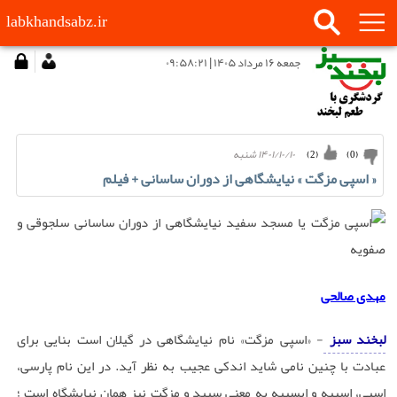
labkhandsabz.ir
جمعه ۱۶ مرداد ۱۴۰۵ | ۰۹:۵۸:۲۱
۱۴۰۱/۱۰/۱۰ شنبه
)
2
(
)
0
(
« اسپی مزگت » نیایشگاهی از دوران ساسانی + فیلم
مهدی صالحی
لبخند سبز
- «اسپی مزگت» نام نیایشگاهی در گیلان است بنایی برای
عبادت با چنین نامی شاید اندکی عجیب به نظر آید. در این نام پارسی،
اِسپی، اسپیه و ایسپیه به معنی سپید و مزگت نیز همان نیایشگاه است ؛