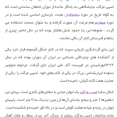
اسپی مزگت نیایشگاهی به یادگار مانده از دوران شاهان ساسانی است
که
به گواه تاریخ در دوره
سلجوقیان
مجدد بازسازی اساسی شده است و در
دوره
صفویه
هم مرمت آن صورت گرفته و به عنوان مسجد استفاده می
گردد ، محوطه این بنا حدود شش هکتار بوده که در حال حاضر چیزی از
بناها و قبرستان کنار آن باقی نمانده
.
این بنای گردشگری تاریخی سپید که در کنار جنگل گیسوم قرار دارد یکی
از آتشکده های چهارتاقی باستانی در ایران آن دوران بوده که در سال
۱۳۷۹
خورشیدی در فهرست آثار ملی ایران جای گرفت. مرحوم منوچهر
ستوده ایران‌شناس بزرگ در یکی از کتاب‌های خود، اسپی مزگت را «یکی از
عجایت هفت گانه گیلان» نامیده است
.
شکل سازه
اسپی مزگت
یک ایوان میانی با دهلیزهای کناری است. پهنای این
دهلیزها 3 متر و نیم و بلندای آن‌ها از زمین نزدیک به 6 متر است. پایه­های
ایوان در پایه و میانه هشت گوش است و در بالا تاق خمیده و شکسته است.
ماده ساختمان اسپی مزگت بیشتر از سنگ، آجر سرخ، سفال و ملات آهک