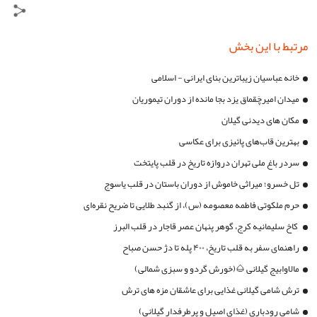
مرتبط با این بخش
خانه عباسیان زیباترین بنای ایرانی - اسلامی
میدان امیرچَقماق یزد بجا مانده از دوران تیموریان
مکان های دیدنی گیلان
بهترین قاب‌های پائیزی برای عکاسی
سردر باغ ملی تهران دروازه تاریخ در قلب پایتخت
تل خسرو؛ میراثی خاموش از دوران باستان در قلب یاسوج
حرم ملکوتی فاطمه معصومه (س)، از گنبد طلایی تا ضریح نقره‌ای
کاخ سلیمانیه کرج، گوهر پنهان عصر قاجار در قلب البرز
راهنمای سفر به قلب تاریخ، ۴۰۰ پله تا دژ حسن صباح
مالاوابیج گیلانی 🌰(خورش گردو و سبزی شمالی)
ترش شامی گیلانی غذایی برای عاشقان مزه های ترش
شامی رودباری (غذای اصیل و پرطرفدار گیلانی)