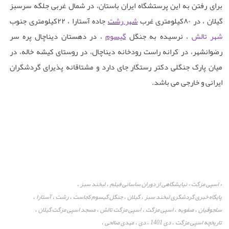
برای رفتن به این پرستشگاه ایران باستان، در شمال غربی جلگه سرسبز
گیلان ، در
۸۰
کیلومتری غرب
شهر رشت
جاده آستارا ،
۲۲
کیلومتری جنوب
شهر تالش
، نرسیده به جنگل
گیسوم
، در دهستان دیناچال پره ‌سر
رضوانشهر، در کرانه راست رودخانه دیناچال، در روستای کیشه خاله، در
میان پارک جنگلی دکتر رستگار جای دارد و مشتاقانه پذیرای گردشگران
ایرانی و خارجی می باشد.
« اسپی مزگت » نیایشگاهی از دوران ساسانی فیلم
لبخند سبز
،
،
پایگاه خبری گردشگری لبخند سبز
گیلان
جنگل گیسوم کجاست
رشت
آستارا
،
،
،
،
،
سلجوقیان
صفویه
اسپی مزگت
اسپی مزگت تالش
مسجد اسپی مزگت گیلان
،
،
،
،
،
تاریخچه اسپی مزگت
دی 1401
دی
مهدی صالحی
،
،
،
،