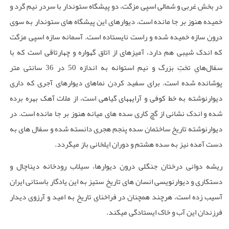
در بخش غربی و شمالی اسپی مزگت، دو پیشگاه ستوندار با سردر نیم گرد و
خمیده هنوز بر جا مانده است. دیوارهای این پیشگاه های ستوندار به سوی
درون سازه خمیده شده و راست نایستاده است. آسمانه سازه اسپی مزگت
که اندک شیبی هم دارد، آمیزه­ای از اتاق گهواره و چهارتاقی است که با
سفال‌هایِ تختِ بزرگ و نیم استوانه به اندازه 50 در 36 سانتی متر‌
پوشانده شده است. برای سفید کردن نماهای دیوارهای آجری که داری
دیوارنوشته به خط کوفی و آرایه­های گیاهی است، از ملات آهک بهره برده
شده و اندک نشانی از گچ کاری سده های میانه هنوز بر جا مانده است. در
دیوارنوشته تاریخ ساختمان سده پنجم هجری دانسته شده و سفال های به
دست آمده نیز به سده هشتم و دوران ایلخانی باز می­گردد
.
ریشه دوانی درختان جنگلی درون دیوارها، سیلاب رودخانه دیناچال و
دستکاری و دیوارنویسی انسان های تاریخ ستیز به این یادگار باستانی ایران
آسیب زده است، هرچند همچنان در فراخنای تاریخ به امید و آرزوی دیدار
فرزندان این آب و خاک ایستادگی می­کند
.