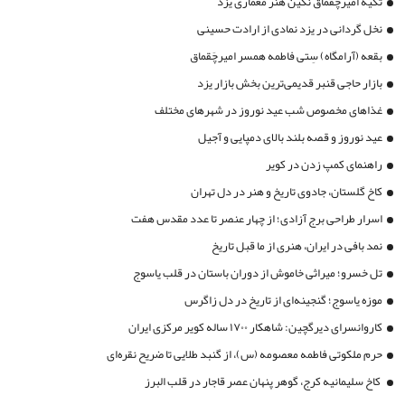
تکیه امیرچقماق نگین هنر معماری یزد
نخل گردانی در یزد نمادی از ارادت حسینی
بقعه (آرامگاه) سِتی فاطمه همسر امیرچَقماق
بازار حاجی قنبر قدیمی‌ترین بخش بازار یزد
غذاهای مخصوص شب عید نوروز در شهرهای مختلف
عید نوروز و قصه بلند بالای دمپایی و آجیل
راهنمای کمپ زدن در کویر
کاخ گلستان، جادوی تاریخ و هنر در دل تهران
اسرار طراحی برج آزادی؛ از چهار عنصر تا عدد مقدس هفت
نمد بافی در ایران، هنری از ما قبل تاریخ
تل خسرو؛ میراثی خاموش از دوران باستان در قلب یاسوج
موزه یاسوج؛ گنجینه‌ای از تاریخ در دل زاگرس
کاروانسرای دیرگچین: شاهکار ۱۷۰۰ ساله کویر مرکزی ایران
حرم ملکوتی فاطمه معصومه (س)، از گنبد طلایی تا ضریح نقره‌ای
کاخ سلیمانیه کرج، گوهر پنهان عصر قاجار در قلب البرز