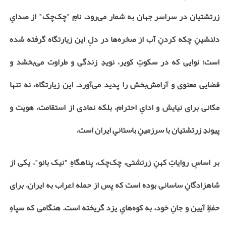
زرتشتیان در سراسر جهان به شمار می‌رود. نامِ "چک‌چک" از صدایِ
دلنشینِ چکه کردنِ آب از صخره‌ها در دلِ این زیارتگاه گرفته شده
است؛ نوایی که در سکوتِ کویر، نویدِ زندگی و طراوت می‌بخشد و
فضایی معنوی و آرامش‌بخش را پدید می‌آورد. این زیارتگاه، نه تنها
مکانی برای نیایش و ادایِ احترام، بلکه نمادی از استقامت، هویت و
پیوندِ زرتشتیان با سرزمینِ باستانیِ ایران است.
بر اساسِ روایاتِ کهنِ زرتشتی، چک‌چک، پناهگاهِ "نیک بانو"، یکی از
شاهزادگانِ ساسانی بوده است که پس از حمله اعراب به ایران، برای
حفظِ آیین و جانِ خود، به کوه‌هایِ یزد گریخته است. هنگامی که سپاهِ