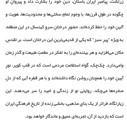
زرتشت، پیامبرِ ایران باستان، دینِ خود را بشارت داد و پیروانِ او
چگونه در طولِ قرن‌ها، با وجودِ تمامِ سختی‌ها و محدودیت‌ها، هویت و
آئینِ خود را حفظ کرده‌اند. حضورِ درختانِ سروِ کهنسال در این منطقه،
به ویژه "پیرِ سبز" که یکی از قدیمی‌ترینِ این درختان است، بر تقدسِ
مکان می‌افزاید و هر بیننده‌ای را به تفکر در عظمتِ طبیعت و گذرِ زمان
وامی‌دارد. چک‌چک، گواه استقامتِ مردمی است که در قلبِ کویر، نورِ
آیینِ خود را همچنان روشن نگاه داشته‌اند و با هر قطره آبی که از دلِ
صخره‌ها می‌چکد، روایتی نو از زندگی و امید را سر می‌دهند. این
زیارتگاه، فراتر از یک بنایِ مذهبی، بخشی زنده از تاریخِ فرهنگیِ ایران
است که بازدید از آن، تجربه‌ای عمیق و ماندگار خواهد بود.