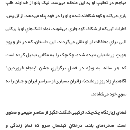
مهاجم در تعقیبِ او به این منطقه می‌رسد، نیک بانو از خداوند طلبِ
یاری می‌کند و کوه شکافته شده و او را در خود پناه می‌دهد. از آن پس،
قطراتِ آبی که از شکافِ کوه جاری می‌شوند، نمادِ اشک‌هایِ او یا برکتی
الهی برایِ محافظت از او تلقی می‌گردند. این داستان، که در تار و پودِ
هویتِ زرتشتیان تنیده شده، چک‌چک را به مکانی تبدیل کرده است
که هر ساله، به ویژه در فصلِ برگزاریِ جشنِ "پنجاهِ فروردین"
(گاهنبارِ زادروزِ زرتشت)، زائرانِ بسیاری از سراسرِ ایران و جهان را به
سویِ خود می‌کشاند.
فضایِ زیارتگاه چک‌چک، ترکیبی شگفت‌انگیز از عناصرِ طبیعی و معنوی
است. صخره‌هایِ بلند، درختانِ کهنسالِ سرو که نمادِ زندگی و