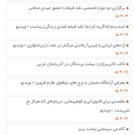
برگزاری دو دوره تخصصی نقد فیلم با حضور مهدی صالحی
۵/۴/۱۹
خندیدم اما گریه کردم! نقد فیلم کمدی زندگی زیباست + ویدیو
۵/۴/۱۹
اژدهای ایرانی یا چینی؟ رقابتی مرگبار در نقد با زیرشلواری + ویدیو
۵/۴/۱۹
تالاب کانی‌برازان؛ بهشت پرندگان در آذربایجان غربی
۵/۴/۱۷
معرفی آرامگاه ساسان یا برج های دوقلوی طارم قزوین + ویدیو
۵/۴/۱۶
مقصدی برای قایق‌رانی و کوهپیمایی؛ دریاچه‌ای که هرگز یخ
نمی‌بندد + ویدیو
۵/۴/۱۶
آکادمی سینمایی لبخند سبز