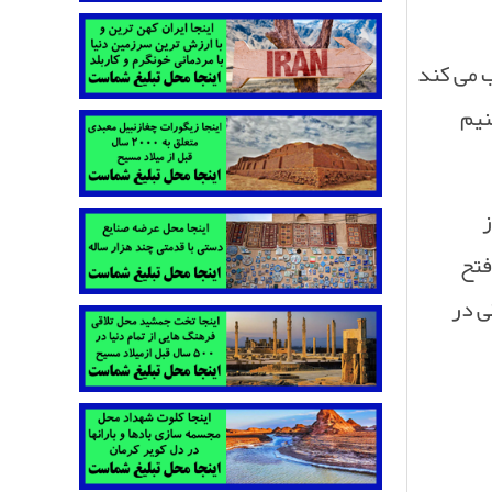
 می کند
نیم
ز
فتح
ی در