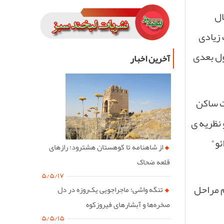
 زیادی
ول بعدی
آخرین اخبار
ت ساکن
 نظریه ی
ئو"
از شاهنامه تا کوهستان هشترود؛ رازهای
قلعه ضحاک
۵/۵/۱۷
م مراحل
تنگه واشی؛ ماجراجویی یک‌روزه در دل
صخره‌ها و آبشارهای فیروزکوه
۵/۵/۱۵