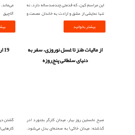
این مراسم کهن، که قدمتی چندصدساله دارد، نه
می‌ماند.
تنها نمایشی از عشق و ارادت به خاندان عصمت و
آلاچیق 
طهارت است، بلکه نمادی از وحدت و همبستگی
می‌کوبند 
بیشتر بخوانید
بیشت
امت اسلامی در غم سوگ سیدالشهدا (ع) محسوب
می‌شود .
از مالیات طنز تا غسل نوروزی، سفر به
19 اردیبهشت و پنجاه به در قزوین
دنیای سلطانی پنج‌روزه
صبح نخستین روز بهار، میدان کارگر بجنورد (در
گشتن در 
گذشته: میدان خاکی) به صحنه‌ای بدل می‌شود.
کارهایی 