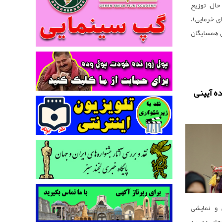
حال توزیع
ی خرمایی)،
ان همسایگان
ه آیینی
 و نمایشی
ای دور به