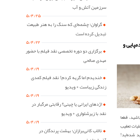
سرزمین آتش و آب
۵/۴/۲۵
گراوان؛ چشمه‌ای که سنگ را به هنر طبیعت
تبدیل کرده است
۵/۴/۲۲
مپایی و
برگزاری دو دوره تخصصی نقد فیلم با حضور
مهدی صالحی
۵/۴/۱۹
خندیدم اما گریه کردم! نقد فیلم کمدی
زندگی زیباست + ویدیو
۵/۴/۱۹
اژدهای ایرانی یا چینی؟ رقابتی مرگبار در
نقد با زیرشلواری + ویدیو
اشید، قطعا
۵/۴/۱۹
لیات تعقیب
تالاب کانی‌برازان؛ بهشت پرندگان در
د شده‌اید!
آذربایجان غربی