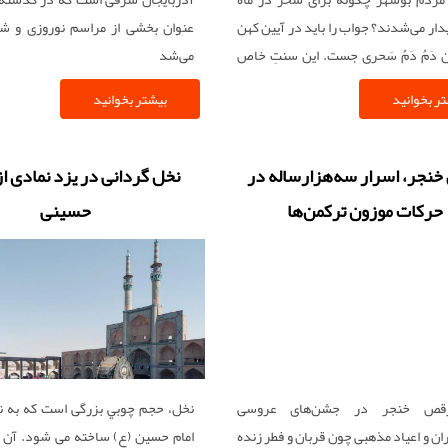
دار می‌شدند؟ جواب را باید در آیین کهن
عنوان بخشی از مراسم نوروزی و شاد
 دَمُ دَمُ سَحری جست. این سنتِ خاص
می‌شد
که به‌ویژه در چهارمحل قدیمی شهر
ر بخوانید
بیشتر بخوانید
ی‌شده، به افرادی برمی‌گردد که با چراغ
نواختن دمام در کوچه‌ها قدم می‌زدند و
ر وصف رمضان می‌خواندند.
نجر، اسرار سه‌هزارساله در
نخل گردانی در یزد نمادی از
حرکات موزون ترکمن‌ها
حسینی
رقص خنجر در جشن‌های عروسی
نخل، حجم چوبي بزرگی است که به نش
ان و اعیاد مذهبی چون قربان و فطر زنده
امام حسين (ع) ساخته می شود. آن را