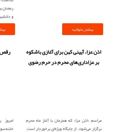
رمضان بی
و دلنشین
بوشهری 
بیشتر بخوانید
بیشت
برگزار م
فانوس و 
اشعاری د
اذن عزا، آیینی کهن برای آغازی باشکوه
رقص خ
بر عزاداری‌های محرم در حرم رضوی
مراسم «اذن عزا» که همزمان با آغاز ماه محرم
امروز 
برگزار می‌شود، از جایگاه ویژه‌ای برخوردار است.
ختنه‌سور