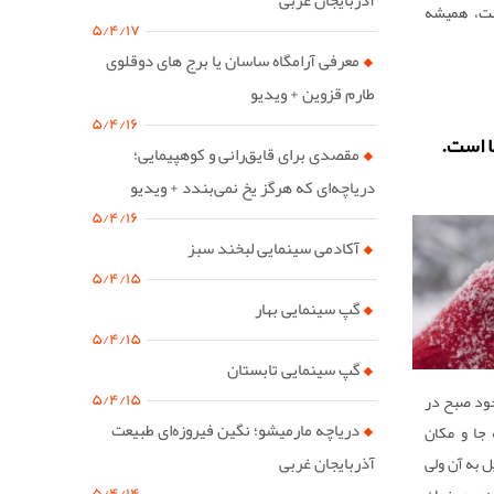
ست، همیشه
۵/۴/۱۷
معرفی آرامگاه ساسان یا برج های دوقلوی
 می‌توانست
طارم قزوین + ویدیو
ت مادر، به
۵/۴/۱۶
صه که بوی
ا است.
مقصدی برای قایق‌رانی و کوهپیمایی؛
ممکنی بود
دریاچه‌ای که هرگز یخ نمی‌بندد + ویدیو
 تام کروز و
۵/۴/۱۶
یریم؛ تا
آکادمی سینمایی لبخند سبز
در نهایت
۵/۴/۱۵
گپ سینمایی بهار
۵/۴/۱۵
گپ سینمایی تابستان
۵/۴/۱۵
خود صبح در
دریاچه مارمیشو؛ نگین فیروزه‌ای طبیعت
 جا و مکان
آذربایجان غربی
ل به آن ولی
۵/۴/۱۴
ه مرور زمان