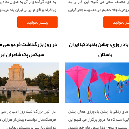
ی مختلف سعی می کنیم این کار را به
به خود گرفته و از آن به عنوان نماد 
هی انجام دهیم در محدوده جغرافیایی
ی افراد و اقوام ایرانی ایران یاد می‌شو
زوین مراسمی است به نام «پنجاه به
عنوان رسمی «روز بین‌المللی
ر بخوانید
بیشتر بخوانید
در» که در روز 19 اردیبهشت ماه به مناسبت
توسط یونسکو به عنوان میراث فرهنگ
گذشت 50 روز از بهار در طبیعت دور هم جمع می
بشر به ثبت جهانی رسیده‌ و این روز یک
ه گردش و تفریح می پردازند البته هر
مقدس و اعیاد مذهبی زرتشتیان نیز
اد روزی» جشن بادبادکها ایران
در روز بزرگداشت فردوسی م
دشگران بسیاری هم به این بهانه از
می‌رود.
باستان
سیکس پک شاعران ایرا
ور و نزدیک خود را به این استان می
ا لذت یک روز بهاری در طبیعت زیبای
ین را تجربه کنند
های رنگی یا جشن بادورزی همان جشن
در آئین بزرگداشت روز ادب پارسی 
یی است که ما امروز برگزار می کنیم این
فرهنگستان توانسته بیش از هزاران م
جشن در بیست و دوم (22) بهمن ماه خورشیدی
به لسان پارسی ترنسلیشن نماید.