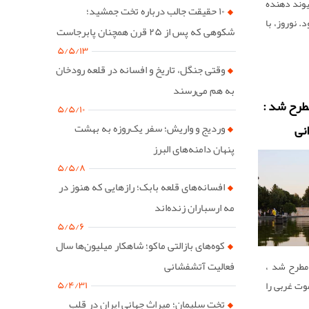
پیوند دهنده
۱۰ حقیقت جالب درباره تخت جمشید؛
د. نوروز، با
شکوهی که پس از ۲۵ قرن همچنان پابرجاست
 نوروز»،
۵/۵/۱۳
ی و معنوی
وقتی جنگل، تاریخ و افسانه در قلعه رودخان
ی از روزهای
به هم می‌رسند
 به‌ شمار
طرح شد :
۵/۵/۱۰
نی
وردیج و واریش؛ سفر یک‌روزه به بهشت
پنهان دامنه‌های البرز
۵/۵/۸
افسانه‌های قلعه بابک؛ رازهایی که هنوز در
مه ارسباران زنده‌اند
۵/۵/۶
کوه‌های بازالتی ماکو؛ شاهکار میلیون‌ها سال
فعالیت آتشفشانی
مطرح شد ،
۵/۴/۳۱
وت غربی را
تخت سلیمان؛ میراث جهانی ایران در قلب