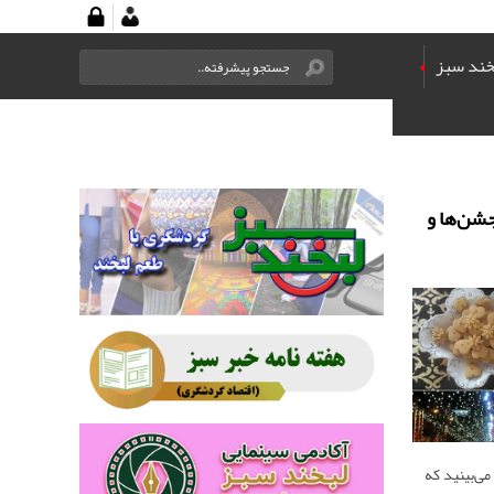
خند سبز
جشن‌ها و
می‌بینید که