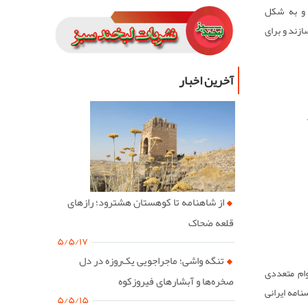
 و به شکل
زند و برای
رهایی قوی
ع شال هاي
آخرین اخبار
ا می آرایند
ن را بر روی
نند.
از شاهنامه تا کوهستان هشترود؛ رازهای
قلعه ضحاک
۵/۵/۱۷
تنگه واشی؛ ماجراجویی یک‌روزه در دل
ام متعددی
صخره‌ها و آبشارهای فیروزکوه
امه ایرانی
۵/۵/۱۵