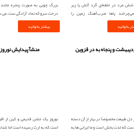
 شش مرد در حلقه‌ای گرد آتش یا زیر
بزرگ چوبی به صورت پنجره مانند
می‌چرخند پاها ضرب‌آهنگ زمین را
درخت سرو که نماد آزادگی ست، می سا
و خنجرها رو به آسمان بالا می‌روند.
حمل کردن آن در طبقه زیرینش تی
ر بخوانید
بیشتر بخوانید
نصب شده است. در دهه محرم با انوا
ابريشمي رنگارنگ، آيينه، چراغ و … آن ر
و در زمان برگزاری مراسم، عزاداران آ
منشآ پیدایش نوروز
شانه های خود قرار می دهند و می گردا
دل طبیعت مخصوصاً در بهار از آن دسته
نوروز یک جشن قدیمی و کهن از اقو
است که لذت بخش است و ما ایرانی ها به
است که به ارث رسیده‌ است اما شناسن