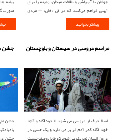
جوانان با آب‌پاشی و نظافت میدان، زمینه را برای
بهانه ها
آیینی فراهم می‌کنند که در آن «خان» — مردی
صورت گرو
تنومند با سبیل تابیده و چکمه‌های براق — بر
استان ق
بیشتر بخوانید
بیشت
مصطبه‌ای چوبی می‌نشیند. شنلی مخملین بر
دوشش است و نیم‌تاجی بر سر. در کنارش،
«داروغه» با عصایی نمادین و «میرغضب» با چهره‌ای
شوند و ب
مراسم عروسی در سیستان و بلوچستان
جشن «ب
عبوس ایستاده‌اند. نوای دهل و سرنا فضا را
ساله گر
می‌درد و مردم حلقه‌وار گرد میدان جمع می‌شوند.
شهرهای د
ناگهان خان دست بالا می‌برد؛ سکوت حکم‌فرما
رسانند ت
می‌شود.
استان قزو
اصلا حرف از عروسی می شود نا خودآگاه و گاها
جشن نخ 
خود آگاه کمر آدم قر بر می دارد و یک حسی در
بادبادکها
درون انسان تحریک می شود که قابل وصف نیست