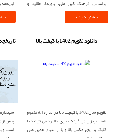
براساس فرهنگ کهن ملی، باورها، عقاید و
این‌همه 
اندیشه‌های مذهبی برای هر روز و هر ماه نامی
نوروزی و
بیشتر بخوانید
بیشت
انتخاب می‌کردند و هنگامی که نام روز و ماه با هم
می‌رفتند
یکی می‌شد، آن روز را جشن می‌گرفتند. بر همین
ریلکس و
اساس نوزدهمین روز ماه فروردین را که
می‌زدند 
دانلود تقویم 1402 با کیفت بالا
تاریخچه
“فروردین” نام داشت را جشن می‌گرفتند نام آن را
بازی‌های 
جشن فروردینگان نهاده بودند.
تقویم سال 1402 با کیفیت بالا در اندازه A4 تقدیم
شما عزیزان می گردد ، برای دانلود می توانید با
پیش از م
کلیک بر روی عکس بالا و یا از انتهای همین متن
است ولی 
استفاده نمائید .
میلادی ب