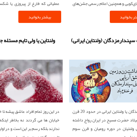
پای‌کوبی و همچنین اعلام رسمی جشن‌های
عملیاتی که فارغ از پیروزی یا شک
 آغاز فصل کار کردن این روز را به صحرا
هیجان مخصوص به خودش را داشت.
ر بخوانید
بیشتر بخوانید
 و در آنجا شُلِکس می‌کردند ( همان
هیجانی که اگر به موفقیت ختم نمی‌ شد
لی در آن زمان به این نام صدایش
با ضربات سنگینِ پرتاب دمپاییِ حضر
) و آش می‌خوردند و اگر حسش بود کمی
ضرب و جرح کوچکی هم بینجامد! خلا
 سپندارمزدگان (ولنتاین ایرانی)
ولنتاین یا ولی تایم مسئله ج
محلی انجام می‌دادند.
آجیل شب عید، سرآغاز مأموریت غیر 
که برای موفقیت در آن لازم بود گاهی از
استعدادهای جاسوسی‌اش یاری بگ
پستوهای خانه را فتح کرده و 
بتوانیم آجیل نوروزی بخوریم .
سپندارمذگان یا ولنتاین ایرانی در حدود 20 قرن
در این روز تمام افراد عاشق پیشه تا 
یلاد حضرت مسیح در ایران رواج داشته
خیابان ها می گردند نه بخاطر اینکه
ولنتیان در دوره رومیان و قرن سوم
ندارند بلکه رسم بر این است و در اوای
وده است
تایم می گفتند یعنی زمانی ول بودن و ب