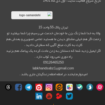
تاریخ شروع فعالیت سایت : اول دی ماه 1401
تهران پلاک 55 واحد 15
والا به خدا شما زنگ بزن ما خودمان خدمت می رسیم چرا شما بیفتید تو
زحمت اگر هم خیلی مشتاق دیدن ما هستید تماس تصویری و بعدش هم
کارت به کارت مبلغ آگهی که سفارش دادید .
اگر ایمیل زدید شما که دستتان به زدن عادت کرده یک پیامک هم بزنید
راه دوری نمی رود ثواب دارد .
09126465250
labkhandsabz1@gmail.com
امیدوارم لبخند در لحظه لحظه زندگیتان جاری باشد .