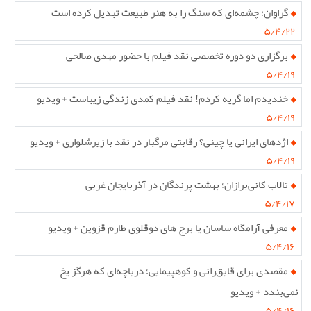
گراوان؛ چشمه‌ای که سنگ را به هنر طبیعت تبدیل کرده است
۵/۴/۲۲
برگزاری دو دوره تخصصی نقد فیلم با حضور مهدی صالحی
۵/۴/۱۹
خندیدم اما گریه کردم! نقد فیلم کمدی زندگی زیباست + ویدیو
۵/۴/۱۹
اژدهای ایرانی یا چینی؟ رقابتی مرگبار در نقد با زیرشلواری + ویدیو
۵/۴/۱۹
تالاب کانی‌برازان؛ بهشت پرندگان در آذربایجان غربی
۵/۴/۱۷
معرفی آرامگاه ساسان یا برج های دوقلوی طارم قزوین + ویدیو
۵/۴/۱۶
مقصدی برای قایق‌رانی و کوهپیمایی؛ دریاچه‌ای که هرگز یخ
نمی‌بندد + ویدیو
۵/۴/۱۶