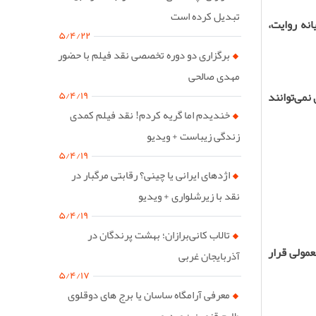
تبدیل کرده است
انه روایت،
۵/۴/۲۲
برگزاری دو دوره تخصصی نقد فیلم با حضور
مهدی صالحی
۵/۴/۱۹
نمی‌توانند
خندیدم اما گریه کردم! نقد فیلم کمدی
زندگی زیباست + ویدیو
۵/۴/۱۹
اژدهای ایرانی یا چینی؟ رقابتی مرگبار در
نقد با زیرشلواری + ویدیو
۵/۴/۱۹
تالاب کانی‌برازان؛ بهشت پرندگان در
عمولی قرار
آذربایجان غربی
۵/۴/۱۷
معرفی آرامگاه ساسان یا برج های دوقلوی
طارم قزوین + ویدیو