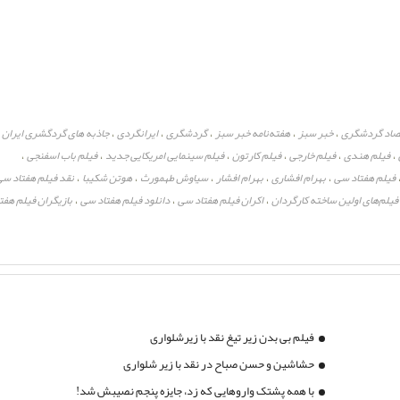
صاد گردشگری
خبر سبز
هفته‌نامه خبر سبز
گردشگری
ایرانگردی
جاذبه های گردگشری ایران
،
،
،
،
،
،
فیلم هندی
فیلم خارجی
فیلم کارتون
فیلم سینمایی امریکایی جدید
فیلم باب اسفنجی
،
،
،
،
،
،
فیلم هفتاد سی
بهرام افشاری
بهرام افشار
سیاوش طهمورث
هوتن شکیبا
نقد فیلم هفتاد سی
،
،
،
،
،
فیلم‌های اولین ساخته کارگردان
اکران فیلم هفتاد سی
دانلود فیلم هفتاد سی
بازیگران فیلم هفت
،
،
،
فیلم بی بدن زیر تیغ نقد با زیرشلواری
حشاشین و حسن صباح در نقد با زیر شلواری
با همه پشتک واروهایی که زد، جایزه پنجم نصیبش شد!