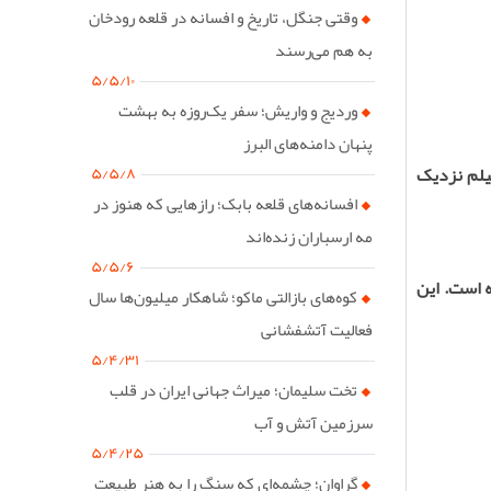
وقتی جنگل، تاریخ و افسانه در قلعه رودخان
به هم می‌رسند
۵/۵/۱۰
وردیج و واریش؛ سفر یک‌روزه به بهشت
پنهان دامنه‌های البرز
یلم نزدیک
۵/۵/۸
افسانه‌های قلعه بابک؛ رازهایی که هنوز در
مه ارسباران زنده‌اند
۵/۵/۶
ه است. این
کوه‌های بازالتی ماکو؛ شاهکار میلیون‌ها سال
فعالیت آتشفشانی
۵/۴/۳۱
تخت سلیمان؛ میراث جهانی ایران در قلب
سرزمین آتش و آب
۵/۴/۲۵
گراوان؛ چشمه‌ای که سنگ را به هنر طبیعت