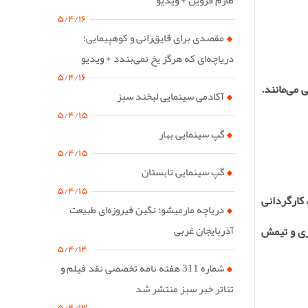
۵/۴/۱۶
مقصدی برای قایق‌رانی و کوهپیمایی؛
دریاچه‌ای که هرگز یخ نمی‌بندد + ویدیو
۵/۴/۱۶
 می‌مانند.
آکادمی سینمایی لبخند سبز
۵/۴/۱۵
گپ سینمایی بهار
۵/۴/۱۵
گپ سینمایی تابستان
۵/۴/۱۵
 کارگردانی
دریاچه مارمیشو؛ نگین فیروزه‌ای طبیعت
آذربایجان غربی
اری و تیمش
۵/۴/۱۴
شماره 311 هفته نامه تخصصی نقد فیلم و
تئاتر خبر سبز منتشر شد
۵/۴/۱۳