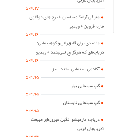
۵/۴/۱۷
معرفی آرامگاه ساسان یا برج های دوقلوی
طارم قزوین + ویدیو
۵/۴/۱۶
مقصدی برای قایق‌رانی و کوهپیمایی؛
دریاچه‌ای که هرگز یخ نمی‌بندد + ویدیو
۵/۴/۱۶
آکادمی سینمایی لبخند سبز
۵/۴/۱۵
گپ سینمایی بهار
۵/۴/۱۵
گپ سینمایی تابستان
۵/۴/۱۵
دریاچه مارمیشو؛ نگین فیروزه‌ای طبیعت
آذربایجان غربی
۵/۴/۱۴