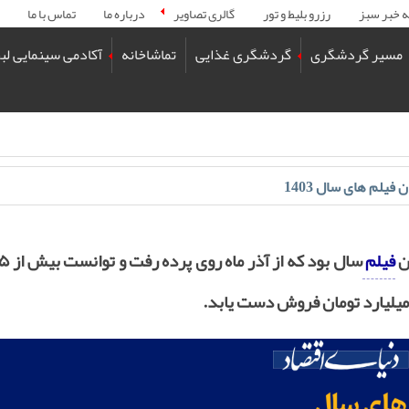
ه خبر سبز
رزرو بلیط و تور
گالری تصاویر
درباره ما
تماس با ما
مسیر گردشگری
گردشگری غذایی
تماشاخانه
آکادمی سینمایی لب
فیلم های سال 1403
ن
فیلم