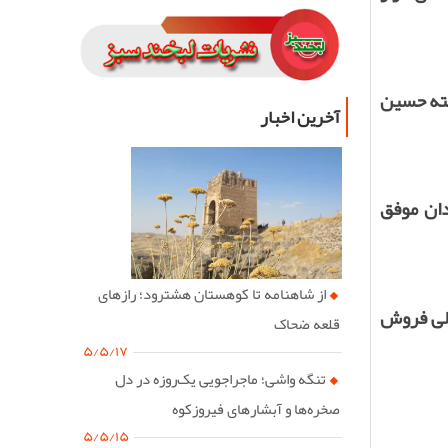
خته حسین
آخرین اخبار
دان موفق
از شاهنامه تا کوهستان هشترود؛ رازهای
لیت خریدند که رقم کلی فروش
قلعه ضحاک
۵/۵/۱۷
تنگه واشی؛ ماجراجویی یک‌روزه در دل
صخره‌ها و آبشارهای فیروزکوه
۵/۵/۱۵