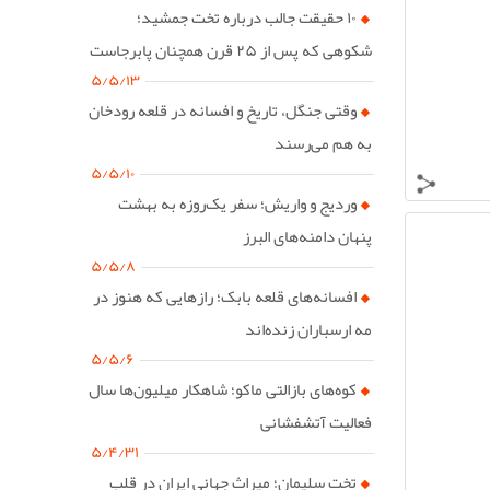
۱۰ حقیقت جالب درباره تخت جمشید؛
شکوهی که پس از ۲۵ قرن همچنان پابرجاست
۵/۵/۱۳
وقتی جنگل، تاریخ و افسانه در قلعه رودخان
به هم می‌رسند
۵/۵/۱۰
وردیج و واریش؛ سفر یک‌روزه به بهشت
پنهان دامنه‌های البرز
۵/۵/۸
افسانه‌های قلعه بابک؛ رازهایی که هنوز در
مه ارسباران زنده‌اند
۵/۵/۶
کوه‌های بازالتی ماکو؛ شاهکار میلیون‌ها سال
فعالیت آتشفشانی
۵/۴/۳۱
تخت سلیمان؛ میراث جهانی ایران در قلب