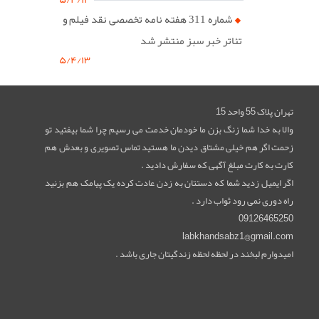
شماره 311 هفته نامه تخصصی نقد فیلم و
تئاتر خبر سبز منتشر شد
۵/۴/۱۳
تهران پلاک 55 واحد 15
والا به خدا شما زنگ بزن ما خودمان خدمت می رسیم چرا شما بیفتید تو
زحمت اگر هم خیلی مشتاق دیدن ما هستید تماس تصویری و بعدش هم
کارت به کارت مبلغ آگهی که سفارش دادید .
اگر ایمیل زدید شما که دستتان به زدن عادت کرده یک پیامک هم بزنید
راه دوری نمی رود ثواب دارد .
09126465250
labkhandsabz1@gmail.com
امیدوارم لبخند در لحظه لحظه زندگیتان جاری باشد .