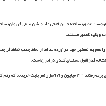
م «مست عشق» ساخته حسن فتحی و انیمیشن «ببعی قهرمان» سا
رند و بقیه کمدی هستند.
ا هم به تسخیر خود در‌آورده‌اند اما از لحاظ جذب تماشاگر چن
 نشانه آغاز افول سینمای کمدی در ایران است.
با این حال برای تماشای حدود ۶۰فیلمی که امسال روی پرده رفتند، ۳۳ میلیون و ۹۷۱‌هزار نفر ب