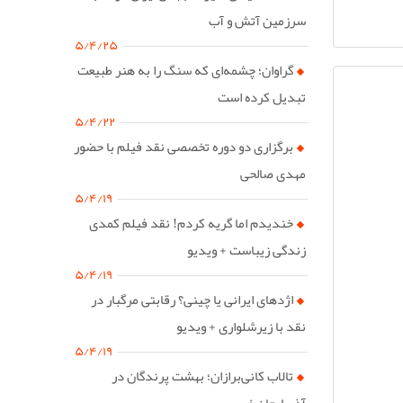
سرزمین آتش و آب
۵/۴/۲۵
گراوان؛ چشمه‌ای که سنگ را به هنر طبیعت
تبدیل کرده است
۵/۴/۲۲
برگزاری دو دوره تخصصی نقد فیلم با حضور
مهدی صالحی
۵/۴/۱۹
خندیدم اما گریه کردم! نقد فیلم کمدی
زندگی زیباست + ویدیو
۵/۴/۱۹
اژدهای ایرانی یا چینی؟ رقابتی مرگبار در
نقد با زیرشلواری + ویدیو
۵/۴/۱۹
تالاب کانی‌برازان؛ بهشت پرندگان در
آذربایجان غربی