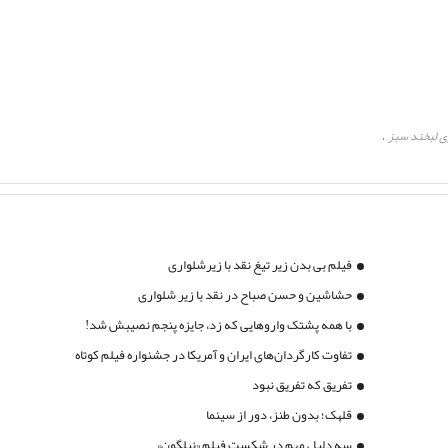
ری لبخند سبز
،
فیلم بی بدن زیر تیغ نقد با زیرشلواری
حشاشین و حسن صباح در نقد با زیر شلواری
با همه پشتک واروهایی که زد، جایزه پنجم نصیبش شد!
تفاوت کارگردان‌های ایران و آمریکا در جشنواره فیلم کوتاه
تفریق که تفریق نبود
قلهک؛ بدون طنز، دور از سینما
سه دلیل مهم در شکست فیلم «نیلگون»