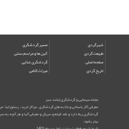
شهرگردی
مسیر گردشگری
طبیعت گردی
آئین ها و مراسم سنتی
صفحه اصلی
گردشگری غذایی
تاریخ گردی
میراث کلامی
مجله سینمایی و گردشگری لبخند سبز
معرفی آثار باستانی و جاذبه های گردشگری ، مراکز خرید ، رستورانها ، 
گردشگری ربط دارد و نقد فیلم و سریال و معرفی آنها و هر آنچه به سینم
بهتر بشود.
تاریخ شروع فعالیت سایت : اول دی ماه 1401