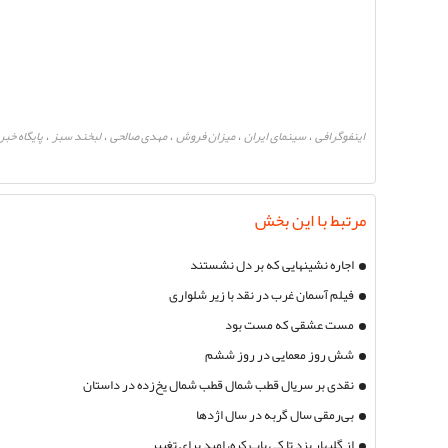
اینفوگرافی
سینمای ایران
میزان فروش
مهدی صالحی
لبخند سبز
پایگاه خب
،
،
،
،
،
مرتبط با این بخش
اجاره نشینهایی که بر دل نشستند
فیلم آسمان غرب در نقد با زیر شلواری
مست عشقی که مست بود
شش روز معمایی در روز ششم
نقدی بر سریال قطب شمال قطب شمال یخ‌زده در داستان
بی‌رمقی سال گربه در سال اژدها
از گلبهار یزد تا کی پاپ کره، امید برای تغییر