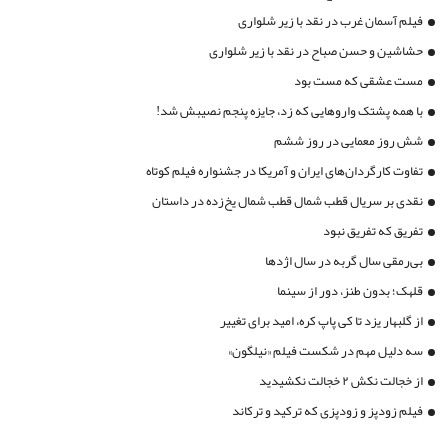
فیلم آسمان غرب در نقد با زیر شلواری
حشاشین و حسن صباح در نقد با زیر شلواری
مست عشقی که مست بود
با همه پشتک واروهایی که زد، جایزه پنجم نصیبش شد!
شش روز معمایی در روز ششم
تفاوت کارگردان‌های ایران و آمریکا در جشنواره فیلم کوتاه
نقدی بر سریال قطب شمال قطب شمال یخ‌زده در داستان
تفریق که تفریق نبود
بی‌رمقی سال گربه در سال اژدها
قلهک؛ بدون طنز، دور از سینما
از گلبهار یزد تا کی پاپ کره، امید برای تغییر
سه دلیل مهم در شکست فیلم «نیلگون»
از خجالت نکش ۲ خجالت نکشیدید
فیلم زودپز و زودپزی که ترکید و ترکاند