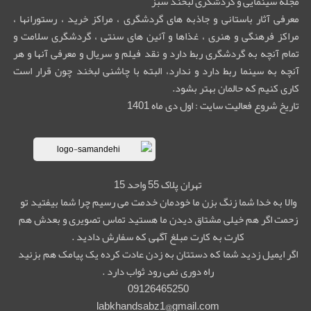
مجله سینمایی و گردشگری لبخند سبز
معرفی آثار باستانی و جاذبه های گردشگری ، مراکز خرید ، رستورانها ،
مراکز فرهنگی و هنری ، غذاها و آئین های سنتی ، گردشگری سلامت و
تمام آنچه به گردشگری ربط دارد و نقد فیلم و سریال و معرفی آنها و هر
آنچه به سینما ربط دارد و ندارد، البته با چاشنی لبخند چون قرار است
کاری کنیم که حالمان بهتر بشود.
تاریخ شروع فعالیت سایت : اول دی ماه 1401
تهران پلاک 55 واحد 15
والا به خدا شما زنگ بزن ما خودمان خدمت می رسیم چرا شما بیفتید تو
زحمت اگر هم خیلی مشتاق دیدن ما هستید تماس تصویری و بعدش هم
کارت به کارت مبلغ آگهی که سفارش دادید .
اگر ایمیل زدید شما که دستتان به زدن عادت کرده یک پیامک هم بزنید
راه دوری نمی رود ثواب دارد .
09126465250
labkhandsabz1@gmail.com