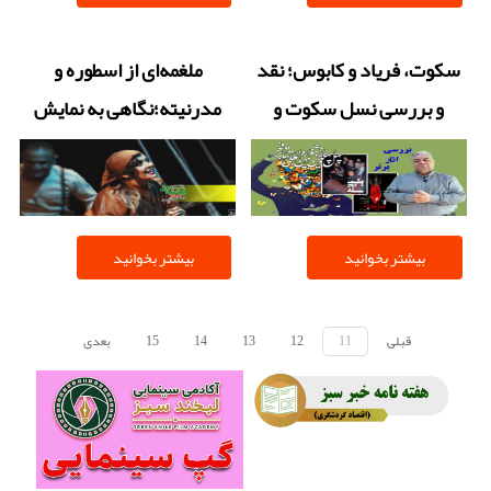
سکوت، فریاد و کابوس؛ نقد
ملغمه‌ای از اسطوره و
و بررسی نسل سکوت و
مدرنیته؛نگاهی به نمایش
یتیمچه در جشنواره تئاتر
کشتن موتسارت یا بلعیدن
فجر
پای اختاپوس
بیشتر بخوانید
بیشتر بخوانید
قبلی
11
12
13
14
15
بعدی