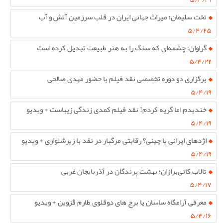
تخت سلیمان؛ میراث جهانی ایران در قلب سرزمین آتش و آب
۵/۴/۲۵
گراوان؛ چشمه‌ای که سنگ را به هنر طبیعت تبدیل کرده است
۵/۴/۲۲
برگزاری دو دوره تخصصی نقد فیلم با حضور مهدی صالحی
۵/۴/۱۹
خندیدم اما گریه کردم! نقد فیلم کمدی زندگی زیباست + ویدیو
۵/۴/۱۹
اژدهای ایرانی یا چینی؟ رقابتی مرگبار در نقد با زیرشلواری + ویدیو
۵/۴/۱۹
تالاب کانی‌برازان؛ بهشت پرندگان در آذربایجان غربی
۵/۴/۱۷
معرفی آرامگاه ساسان یا برج های دوقلوی طارم قزوین + ویدیو
۵/۴/۱۶