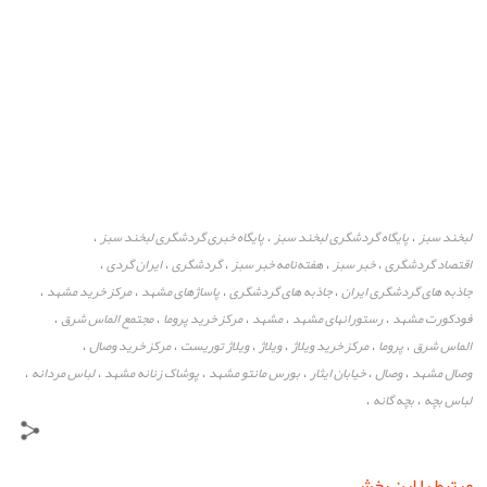
لبخند سبز
پایگاه گردشگری لبخند سبز
پایگاه خبری گردشگری لبخند سبز
،
،
،
اقتصاد گردشگری
خبر سبز
هفته‌نامه خبر سبز
گردشگری
ایران گردی
،
،
،
،
،
جاذبه های گردشگری ایران
جاذبه های گردشگری
پاساژهای مشهد
مرکز خرید مشهد
،
،
،
،
فودکورت مشهد
رستورانهای مشهد
مشهد
مرکز خرید پروما
مجتمع الماس شرق
،
،
،
،
،
الماس شرق
پروما
مرکز خرید ویلاژ
ویلاژ
ویلاژ توریست
مرکز خرید وصال
،
،
،
،
،
،
وصال مشهد
وصال
خیابان ایثار
بورس مانتو مشهد
پوشاک زنانه مشهد
لباس مردانه
،
،
،
،
،
،
لباس بچه
بچه گانه
،
،
مرتبط با این بخش