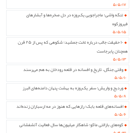
۵/۵/۱۷
تنگه واشی؛ ماجراجویی یک‌روزه در دل صخره‌ها و آبشارهای
فیروزکوه
۵/۵/۱۵
۱۰ حقیقت جالب درباره تخت جمشید؛ شکوهی که پس از ۲۵ قرن
همچنان پابرجاست
۵/۵/۱۳
وقتی جنگل، تاریخ و افسانه در قلعه رودخان به هم می‌رسند
۵/۵/۱۰
وردیج و واریش؛ سفر یک‌روزه به بهشت پنهان دامنه‌های البرز
۵/۵/۸
افسانه‌های قلعه بابک؛ رازهایی که هنوز در مه ارسباران زنده‌اند
۵/۵/۶
کوه‌های بازالتی ماکو؛ شاهکار میلیون‌ها سال فعالیت آتشفشانی
۵/۴/۳۱