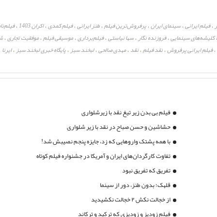
ر
فیلم ایرانی
سینمای ایران
پرفروش‌ترین فیلم
طنز ایرانی
فیلم کمدی
اکران 1403
فیلم‌ن
،
،
،
،
،
،
،
کلیشه‌های سینمایی
فروزنده نگار
سها نیاستی
فیلم‌برداری
موسیقی فیلم
موفقیت تجاری
ش
،
،
،
،
،
،
فیلم ایرانی پرفروش
نقد فیلم
نقد
مهدی صالحی
لبخند سبز
پایگاه خبری لبخند سبز
ایرنا
،
،
،
،
،
،
،
،
فیلم بی بدن زیر تیغ نقد با زیرشلواری
حشاشین و حسن صباح در نقد با زیر شلواری
با همه پشتک واروهایی که زد، جایزه پنجم نصیبش شد!
تفاوت کارگردان‌های ایران و آمریکا در جشنواره فیلم کوتاه
تفریق که تفریق نبود
قلهک؛ بدون طنز، دور از سینما
از خجالت نکش ۲ خجالت نکشیدید
فیلم زودپز و زودپزی که ترکید و ترکاند