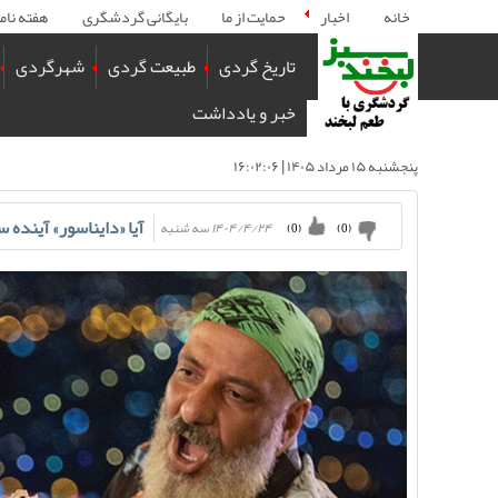
خانه
اخبار
حمایت از ما
بایگانی گردشگری
هفته نام
تاریخ گردی
طبیعت گردی
شهرگردی
خبر و یادداشت
پنجشنبه ۱۵ مرداد ۱۴۰۵ | ۱۶:۰۲:۰۶
آیا «دایناسور» آینده 
۱۴۰۴/۴/۲۴ سه شنبه
)
0
(
)
0
(