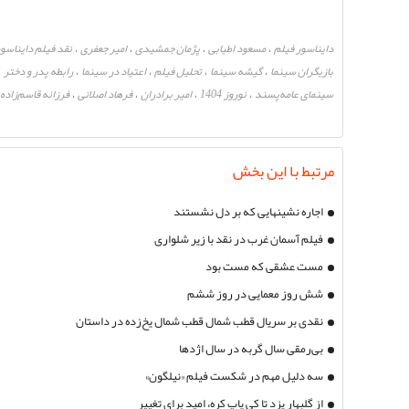
دایناسور فیلم
مسعود اطیابی
پژمان جمشیدی
امیر جعفری
نقد فیلم دایناسو
،
،
،
،
بازیگران سینما
گیشه سینما
تحلیل فیلم
اعتیاد در سینما
رابطه پدر و دختر
،
،
،
،
،
سینمای عامه‌پسند
نوروز 1404
امیر برادران
فرهاد اصلانی
فرزانه قاسم‌زاده
،
،
،
،
مرتبط با این بخش
اجاره نشینهایی که بر دل نشستند
فیلم آسمان غرب در نقد با زیر شلواری
مست عشقی که مست بود
شش روز معمایی در روز ششم
نقدی بر سریال قطب شمال قطب شمال یخ‌زده در داستان
بی‌رمقی سال گربه در سال اژدها
سه دلیل مهم در شکست فیلم «نیلگون»
از گلبهار یزد تا کی پاپ کره، امید برای تغییر