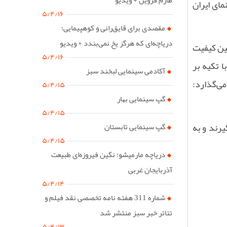
مای ایران
۵/۴/۱۶
مقصدی برای قایق‌رانی و کوهپیمایی؛
دریاچه‌ای که هرگز یخ نمی‌بندد + ویدیو
گین کیفیت
۵/۴/۱۶
 تکیه بر
آکادمی سینمایی لبخند سبز
می‌گذارد:
۵/۴/۱۵
گپ سینمایی بهار
۵/۴/۱۵
یرند و به
گپ سینمایی تابستان
۵/۴/۱۵
دریاچه مارمیشو؛ نگین فیروزه‌ای طبیعت
آذربایجان غربی
۵/۴/۱۴
شماره 311 هفته نامه تخصصی نقد فیلم و
تئاتر خبر سبز منتشر شد
۵/۴/۱۳