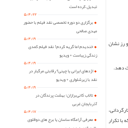
تبدیل کرده است
۵/۴/۲۲
برگزاری دو دوره تخصصی نقد فیلم با حضور
مهدی صالحی
۵/۴/۱۹
و رز نشان
خندیدم اما گریه کردم! نقد فیلم کمدی
زندگی زیباست + ویدیو
۵/۴/۱۹
ات دهد
.
اژدهای ایرانی یا چینی؟ رقابتی مرگبار در
نقد با زیرشلواری + ویدیو
۵/۴/۱۹
تالاب کانی‌برازان؛ بهشت پرندگان در
آذربایجان غربی
ارگردانی،
۵/۴/۱۷
معرفی آرامگاه ساسان یا برج های دوقلوی
 با تکرار
طارم قزوین + ویدیو