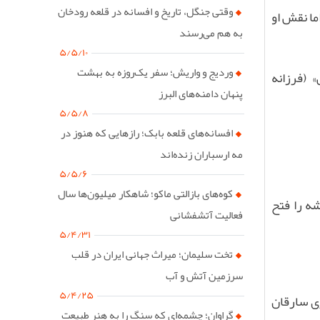
وقتی جنگل، تاریخ و افسانه در قلعه رودخان
ما نقش او
به هم می‌رسند
۵/۵/۱۰
وردیج و واریش؛ سفر یک‌روزه به بهشت
 (فرزانه
پنهان دامنه‌های البرز
۵/۵/۸
افسانه‌های قلعه بابک؛ رازهایی که هنوز در
مه ارسباران زنده‌اند
۵/۵/۶
کوه‌های بازالتی ماکو؛ شاهکار میلیون‌ها سال
ه را فتح
فعالیت آتشفشانی
۵/۴/۳۱
تخت سلیمان؛ میراث جهانی ایران در قلب
سرزمین آتش و آب
۵/۴/۲۵
ی سارقان
گراوان؛ چشمه‌ای که سنگ را به هنر طبیعت