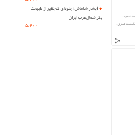
آبشار شلماش؛ جلوه‌ای کم‌نظیر از طبیعت
امه ضعیف
،
بکر شمال‌غرب ایران
کست هنری
،
۵/۴/۱۰