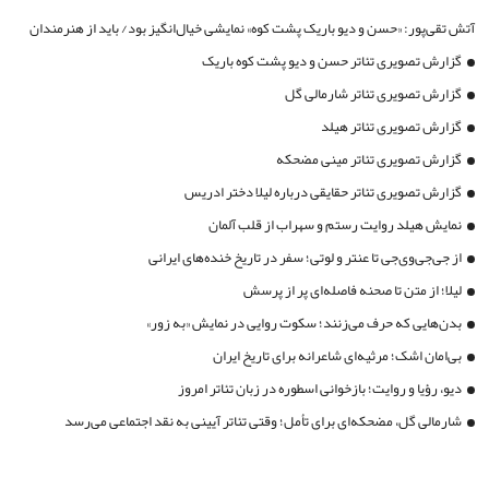
آتش تقی‌پور: «حسن و دیو باریک پشت کوه» نمایشی خیال‌انگیز بود/ باید از هنرمندان
آیینی حمایت ویژه شود
گزارش تصویری تئاتر حسن و دیو پشت کوه باریک
گزارش تصویری تئاتر شارمالی گل
گزارش تصویری تئاتر هیلد
گزارش تصویری تئاتر مینی مضحکه
گزارش تصویری تئاتر حقایقی درباره لیلا دختر ادریس
نمایش هیلد روایت رستم و سهراب از قلب آلمان
از جی‌جی‌وی‌جی تا عنتر و لوتی؛ سفر در تاریخ خنده‌های ایرانی
لیلا؛ از متن تا صحنه فاصله‌ای پر از پرسش
بدن‌هایی که حرف می‌زنند؛ سکوت روایی در نمایش «به زور»
بی‌امان اشک؛ مرثیه‌ای شاعرانه برای تاریخ ایران
دیو، رؤیا و روایت؛ بازخوانی اسطوره در زبان تئاتر امروز
شارمالی گل، مضحکه‌ای برای تأمل؛ وقتی تئاتر آیینی به نقد اجتماعی می‌رسد