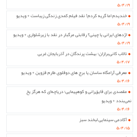
۵/۴/۱۹
خندیدم اما گریه کردم! نقد فیلم کمدی زندگی زیباست + ویدیو
۵/۴/۱۹
اژدهای ایرانی یا چینی؟ رقابتی مرگبار در نقد با زیرشلواری + ویدیو
۵/۴/۱۹
تالاب کانی‌برازان؛ بهشت پرندگان در آذربایجان غربی
۵/۴/۱۷
معرفی آرامگاه ساسان یا برج های دوقلوی طارم قزوین + ویدیو
۵/۴/۱۶
مقصدی برای قایق‌رانی و کوهپیمایی؛ دریاچه‌ای که هرگز یخ
نمی‌بندد + ویدیو
۵/۴/۱۶
آکادمی سینمایی لبخند سبز
۵/۴/۱۵