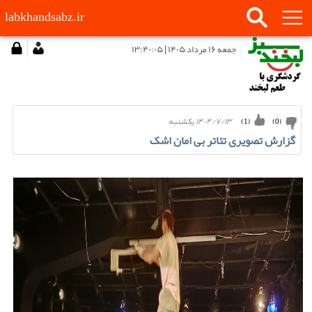
labkhandsabz.ir
جمعه ۱۶ مرداد ۱۴۰۵ | ۱۳:۴۰:۰۵
۱۴۰۴/۷/۱۳ يكشنبه
)
1
(
)
0
(
گزارش تصویری تئاتر بی امان اشک