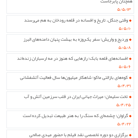
همچنان پابرجاست
۵/۵/۱۳
وقتی جنگل، تاریخ و افسانه در قلعه رودخان به هم می‌رسند
۵/۵/۱۰
وردیج و واریش؛ سفر یک‌روزه به بهشت پنهان دامنه‌های البرز
۵/۵/۸
افسانه‌های قلعه بابک؛ رازهایی که هنوز در مه ارسباران زنده‌اند
۵/۵/۶
کوه‌های بازالتی ماکو؛ شاهکار میلیون‌ها سال فعالیت آتشفشانی
۵/۴/۳۱
تخت سلیمان؛ میراث جهانی ایران در قلب سرزمین آتش و آب
۵/۴/۲۵
گراوان؛ چشمه‌ای که سنگ را به هنر طبیعت تبدیل کرده است
۵/۴/۲۲
برگزاری دو دوره تخصصی نقد فیلم با حضور مهدی صالحی