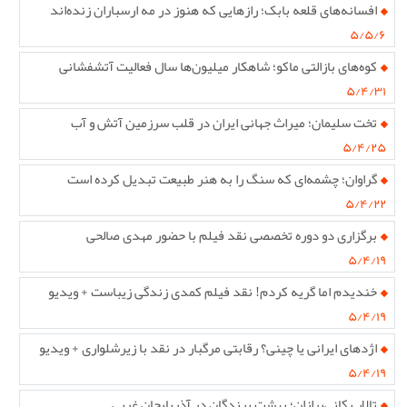
افسانه‌های قلعه بابک؛ رازهایی که هنوز در مه ارسباران زنده‌اند
۵/۵/۶
کوه‌های بازالتی ماکو؛ شاهکار میلیون‌ها سال فعالیت آتشفشانی
۵/۴/۳۱
تخت سلیمان؛ میراث جهانی ایران در قلب سرزمین آتش و آب
۵/۴/۲۵
گراوان؛ چشمه‌ای که سنگ را به هنر طبیعت تبدیل کرده است
۵/۴/۲۲
برگزاری دو دوره تخصصی نقد فیلم با حضور مهدی صالحی
۵/۴/۱۹
خندیدم اما گریه کردم! نقد فیلم کمدی زندگی زیباست + ویدیو
۵/۴/۱۹
اژدهای ایرانی یا چینی؟ رقابتی مرگبار در نقد با زیرشلواری + ویدیو
۵/۴/۱۹
تالاب کانی‌برازان؛ بهشت پرندگان در آذربایجان غربی