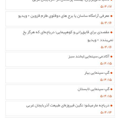
۵/۴/۱۷
معرفی آرامگاه ساسان یا برج های دوقلوی طارم قزوین + ویدیو
۵/۴/۱۶
مقصدی برای قایق‌رانی و کوهپیمایی؛ دریاچه‌ای که هرگز یخ
نمی‌بندد + ویدیو
۵/۴/۱۶
آکادمی سینمایی لبخند سبز
۵/۴/۱۵
گپ سینمایی بهار
۵/۴/۱۵
گپ سینمایی تابستان
۵/۴/۱۵
دریاچه مارمیشو؛ نگین فیروزه‌ای طبیعت آذربایجان غربی
۵/۴/۱۴