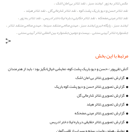
عکس تئاتر به زور – لبخند سبز
نقد تئاتر بی امان اشک
،
،
نقد تئاتر حسن و دیو باریک پشت کوه
نقد تئاتر شارمالی گل
نقد تئاتر هیلد
،
،
،
نقد تئاتر مینی مضحکه
نقد تئاتر حکایتی دباره لیلا دختر ادریس
نقد تئاتر به زور
،
،
،
لبخند سبز
پایگاه خبری لبخند سبز
مهدی صالحی منتقد سینما
مهدی صالحی منتقد تئاتر
،
،
،
،
جشنواره تئاتر آیینی سنتی
بیست و دومین جشنواره بین المللی تئاتر آیینی سنتی
،
،
مرتبط با این بخش
آتش تقی‌پور: «حسن و دیو باریک پشت کوه» نمایشی خیال‌انگیز بود/ باید از هنرمندان
آیینی حمایت ویژه شود
گزارش تصویری تئاتر بی امان اشک
گزارش تصویری تئاتر حسن و دیو پشت کوه باریک
گزارش تصویری تئاتر شارمالی گل
گزارش تصویری تئاتر هیلد
گزارش تصویری تئاتر مینی مضحکه
گزارش تصویری تئاتر حقایقی درباره لیلا دختر ادریس
نمایش هیلد روایت رستم و سهراب از قلب آلمان