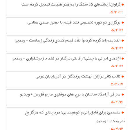
گراوان؛ چشمه‌ای که سنگ را به هنر طبیعت تبدیل کرده است
۵/۴/۲۲
برگزاری دو دوره تخصصی نقد فیلم با حضور مهدی صالحی
۵/۴/۱۹
خندیدم اما گریه کردم! نقد فیلم کمدی زندگی زیباست + ویدیو
۵/۴/۱۹
اژدهای ایرانی یا چینی؟ رقابتی مرگبار در نقد با زیرشلواری + ویدیو
۵/۴/۱۹
تالاب کانی‌برازان؛ بهشت پرندگان در آذربایجان غربی
۵/۴/۱۷
معرفی آرامگاه ساسان یا برج های دوقلوی طارم قزوین + ویدیو
۵/۴/۱۶
مقصدی برای قایق‌رانی و کوهپیمایی؛ دریاچه‌ای که هرگز یخ
نمی‌بندد + ویدیو
۵/۴/۱۶