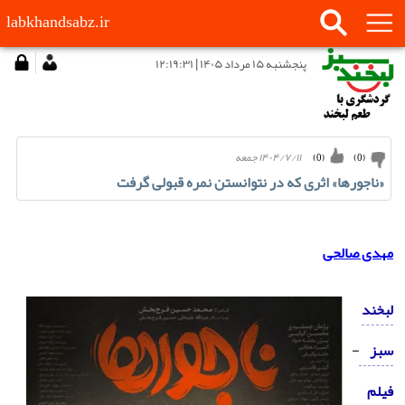
labkhandsabz.ir
پنجشنبه ۱۵ مرداد ۱۴۰۵ | ۱۲:۱۹:۳۱
۱۴۰۴/۷/۱۱ جمعه
)
0
(
)
0
(
«ناجورها» اثری که در نتوانستن نمره قبولی گرفت
مهدی صالحی
لبخند
سبز
-
فیلم