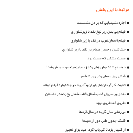
مرتبط با این بخش
اجاره نشینهایی که بر دل نشستند
فیلم بی بدن زیر تیغ نقد با زیرشلواری
فیلم آسمان غرب در نقد با زیر شلواری
حشاشین و حسن صباح در نقد با زیر شلواری
مست عشقی که مست بود
با همه پشتک واروهایی که زد، جایزه پنجم نصیبش شد!
شش روز معمایی در روز ششم
تفاوت کارگردان‌های ایران و آمریکا در جشنواره فیلم کوتاه
نقدی بر سریال قطب شمال قطب شمال یخ‌زده در داستان
تفریق که تفریق نبود
بی‌رمقی سال گربه در سال اژدها
قلهک؛ بدون طنز، دور از سینما
از گلبهار یزد تا کی پاپ کره، امید برای تغییر