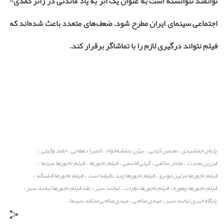
توانمند نتوانسته است به عنوان یک اثر به یاد ماندنی در ژانر کمدی-
اجتماعی سینمای ایران مطرح شود. ضعف‌های متعدد باعث شده‌اند که
فیلم نتواند درگیری لازم را با تماشاگر برقرار کند.
پژمان جمشیدی
محسن کیایی
بیژن بنفشه‌خواه
المیرا دهقانی
حامد وکیلی
،
،
،
،
،
فرزین محدث
مختار سائقی
گیتی قاسمی
فیلم ناجورها
فیلم ناجورها سینما
،
،
،
،
،
فیلم ناجورها مرلین مونرو
فیلم ناجورها چند دقیقه است
فیلم ناجورها قشنگه
،
،
،
فیلم ناجورها چطوره
فیلم ناجورها نظرات
لبخند سبز
نقد فیلم ناجورها لبخند سبز
،
،
،
،
پایگاه خبری لبخند سبز
مهدی صالحی
مهدی صالحی منتقد سینما
،
،
،