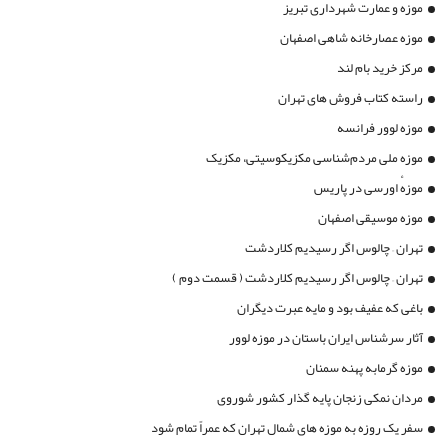
موزه و عمارت شهرداری تبریز
موزه عصارخانه شاهی اصفهان
مرکز خرید بام لند
راسته کتاب فروش های تهران
موزه لوور فرانسه
موزه ملی مردم‌شناسی مکزیکوسیتی، مکزیک
موزهٔ اورسی در پاریس
موزه موسیقی اصفهان
تهران – چالوس اگر رسیدیم کلاردشت
تهران – چالوس اگر رسیدیم کلاردشت ( قسمت دوم )
باغی که عفیف بود و مایه عبرت دیگران
آثار سرشناس ایران باستان در موزه لوور
موزه گرمابه پهنه سمنان
مردان نمکی زنجان پایه گذار کشور شوروی
سفر یک روزه به موزه های شمال تهران که عمراً تمام شود