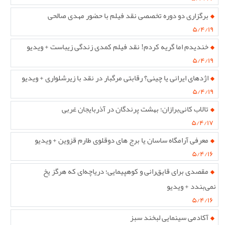
برگزاری دو دوره تخصصی نقد فیلم با حضور مهدی صالحی
۵/۴/۱۹
خندیدم اما گریه کردم! نقد فیلم کمدی زندگی زیباست + ویدیو
۵/۴/۱۹
اژدهای ایرانی یا چینی؟ رقابتی مرگبار در نقد با زیرشلواری + ویدیو
۵/۴/۱۹
تالاب کانی‌برازان؛ بهشت پرندگان در آذربایجان غربی
۵/۴/۱۷
معرفی آرامگاه ساسان یا برج های دوقلوی طارم قزوین + ویدیو
۵/۴/۱۶
مقصدی برای قایق‌رانی و کوهپیمایی؛ دریاچه‌ای که هرگز یخ
نمی‌بندد + ویدیو
۵/۴/۱۶
آکادمی سینمایی لبخند سبز