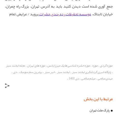
جمع آوری شده است دیدن کنید باید به آدرس تهران، بزرگ‌ راه چمران،
خیابان تابناک،
موسسه تحقیقات رده ‌بندی حشرات
بروید / عرایض تمام
موزه گردی
موزه
موزه حشره ‌شناسی هایک میرزایانس
موزه های تهران
مجله لبخند سبز
،
،
،
،
پایگاه خبری گردشگری لبخند سبز
لبخند سبز
خبر سبز
بهترین سم سوسک
دی
،
،
،
،
،
،
مهدی صالحی
میثم صالحی
دی 1401
،
،
،
مرتبط با این بخش
پارک ملت تهران