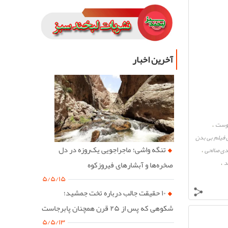
آخرین اخبار
دوست
،
 فیلم بی بدن
تنگه واشی؛ ماجراجویی یک‌روزه در دل
دی صالحی
،
د
،
صخره‌ها و آبشارهای فیروزکوه
۵/۵/۱۵
۱۰ حقیقت جالب درباره تخت جمشید؛
شکوهی که پس از ۲۵ قرن همچنان پابرجاست
۵/۵/۱۳