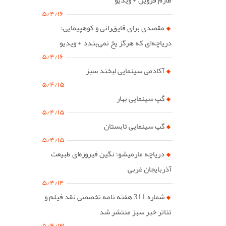
۵/۴/۱۶
مقصدی برای قایق‌رانی و کوهپیمایی؛
دریاچه‌ای که هرگز یخ نمی‌بندد + ویدیو
۵/۴/۱۶
آکادمی سینمایی لبخند سبز
۵/۴/۱۵
گپ سینمایی بهار
۵/۴/۱۵
گپ سینمایی تابستان
۵/۴/۱۵
دریاچه مارمیشو؛ نگین فیروزه‌ای طبیعت
آذربایجان غربی
۵/۴/۱۴
شماره 311 هفته نامه تخصصی نقد فیلم و
تئاتر خبر سبز منتشر شد
۵/۴/۱۳