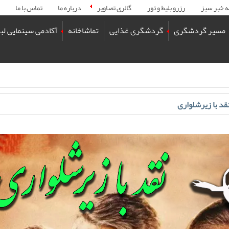
ه خبر سبز
رزرو بلیط و تور
گالری تصاویر
درباره ما
تماس با ما
مسیر گردشگری
گردشگری غذایی
تماشاخانه
آکادمی سینمایی لب
قد با زیرشلواری