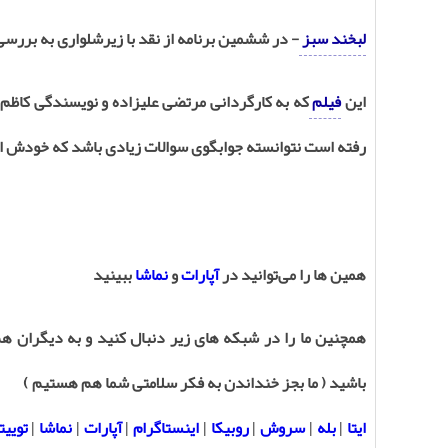
لبخند سبز
- در ششمین برنامه از نقد با زیرشلواری به بررس
این
فیلم
که به کارگردانی مرتضی علیزاده و نویسندگی کاظ
رفته است نتوانسته جوابگوی سوالات زیادی باشد که خودش ای
همین ها را می‌توانید در
آپارات
و
نماشا
ببینید
همچنین ما را در شبکه های زیر دنبال کنید و به دیگران هم
باشید ( ما بجز خنداندن به فکر سلامتی شما هم هستیم )
ایتا
|
بله
|
سروش
|
روبیکا
|
اینستاگرام
|
آپارات
|
نماشا
|
توییت