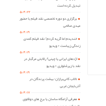
تبدیل کرده است
۵/۴/۲۲
برگزاری دو دوره تخصصی نقد فیلم با حضور
مهدی صالحی
۵/۴/۱۹
خندیدم اما گریه کردم! نقد فیلم کمدی
زندگی زیباست + ویدیو
۵/۴/۱۹
اژدهای ایرانی یا چینی؟ رقابتی مرگبار در
نقد با زیرشلواری + ویدیو
۵/۴/۱۹
تالاب کانی‌برازان؛ بهشت پرندگان در
آذربایجان غربی
۵/۴/۱۷
معرفی آرامگاه ساسان یا برج های دوقلوی
طارم قزوین + ویدیو