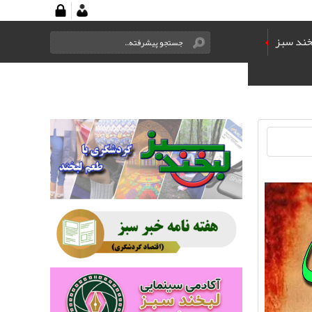
خند سبز