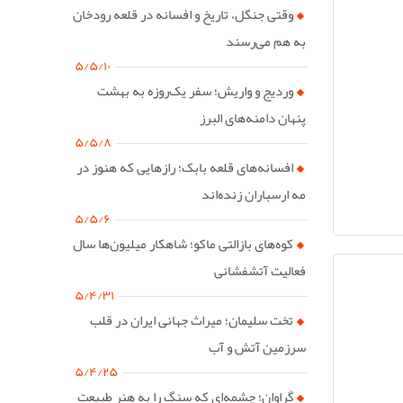
وقتی جنگل، تاریخ و افسانه در قلعه رودخان
به هم می‌رسند
۵/۵/۱۰
وردیج و واریش؛ سفر یک‌روزه به بهشت
پنهان دامنه‌های البرز
۵/۵/۸
افسانه‌های قلعه بابک؛ رازهایی که هنوز در
مه ارسباران زنده‌اند
۵/۵/۶
کوه‌های بازالتی ماکو؛ شاهکار میلیون‌ها سال
فعالیت آتشفشانی
۵/۴/۳۱
تخت سلیمان؛ میراث جهانی ایران در قلب
سرزمین آتش و آب
۵/۴/۲۵
گراوان؛ چشمه‌ای که سنگ را به هنر طبیعت