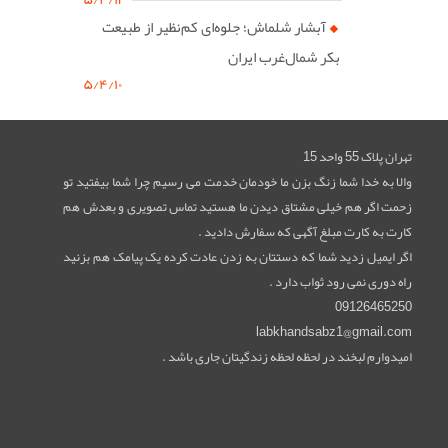
آبشار شلماش؛ جلوه‌ای کم‌نظیر از طبیعت
بکر شمال‌غرب ایران
۵/۴/۱۰
تهران پلاک 55 واحد 15
والا به خدا شما زنگ بزن ما خودمان خدمت می رسیم چرا شما بیفتید تو
زحمت اگر هم خیلی مشتاق دیدن ما هستید تماس تصویری و بعدش هم
کارت به کارت مبلغ آگهی که سفارش دادید .
اگر ایمیل زدید شما که دستتان به زدن عادت کرده یک پیامک هم بزنید
راه دوری نمی رود ثواب دارد .
09126465250
labkhandsabz1@gmail.com
امیدوارم لبخند در لحظه لحظه زندگیتان جاری باشد .