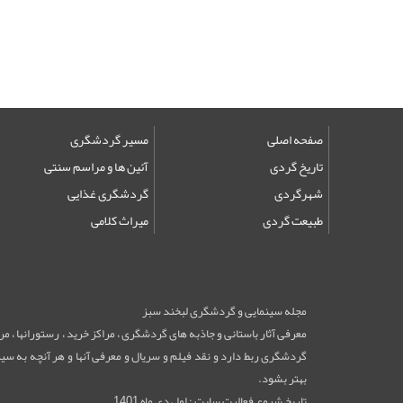
صفحه اصلی
مسیر گردشگری
تاریخ گردی
آئین ها و مراسم سنتی
شهرگردی
گردشگری غذایی
طبیعت گردی
میراث کلامی
مجله سینمایی و گردشگری لبخند سبز
معرفی آثار باستانی و جاذبه های گردشگری ، مراکز خرید ، رستورانها ، 
گردشگری ربط دارد و نقد فیلم و سریال و معرفی آنها و هر آنچه به سینم
بهتر بشود.
تاریخ شروع فعالیت سایت : اول دی ماه 1401