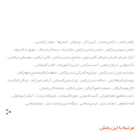
رقص خنجر
ترکمن صحرا
آیین ذکر
پرخوان
شمن‌ها
دوتار ترکمنی
،
،
،
،
،
،
جشن عروسی ترکمن
لباس سنتی ترکمن
چکدرمه
رسم آب و نمک
نوروز ترکمن‌ها
،
،
،
،
،
آرازا بایرام
قربان بایرام
گلین توی
صنایع دستی ترکمن
قالی ترکمن
موسیقی ترکمنی
،
،
،
،
،
،
ذکرخوانی
درمان جمعی
اسب ترکمن
جزیره آشوراده
تالاب گمیشان
،
،
،
،
،
دوشنبه بازار بندرترکمن
بازارچه گمرکی بندرترکمن
منطقه شکارممنوع صوفیکم
،
،
،
روستای قره‌قاشلی
اسکله بندرترکمن
پارک ملی گلستان
آبشار شیرآباد
جنگل النگدره
،
،
،
،
،
کاخ موزه گرگان
مسجد جامع گرگان
میل رادکان
چشمه گل رامیان
،
،
،
،
دشت شقایق ناهارخوران
گنبد قابوس
موزه گمیشان
تفرجگاه زیارت
آبشار کبودوال
،
،
،
،
،
قله شاهوار
لبخند سبز
مهدی صالحی
پایگاه خبری لبخند سبز
میثم صالحی
،
،
،
،
،
مرتبط با این بخش