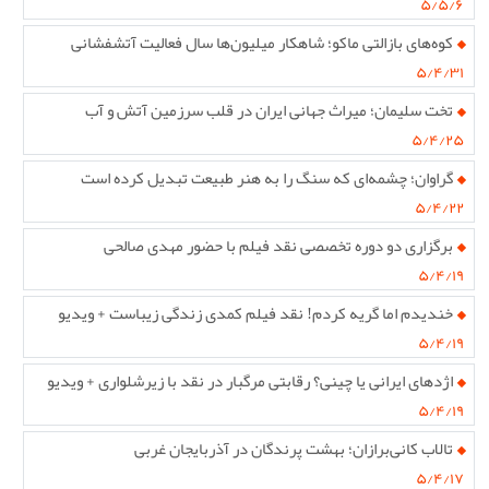
۵/۵/۶
کوه‌های بازالتی ماکو؛ شاهکار میلیون‌ها سال فعالیت آتشفشانی
۵/۴/۳۱
تخت سلیمان؛ میراث جهانی ایران در قلب سرزمین آتش و آب
۵/۴/۲۵
گراوان؛ چشمه‌ای که سنگ را به هنر طبیعت تبدیل کرده است
۵/۴/۲۲
برگزاری دو دوره تخصصی نقد فیلم با حضور مهدی صالحی
۵/۴/۱۹
خندیدم اما گریه کردم! نقد فیلم کمدی زندگی زیباست + ویدیو
۵/۴/۱۹
اژدهای ایرانی یا چینی؟ رقابتی مرگبار در نقد با زیرشلواری + ویدیو
۵/۴/۱۹
تالاب کانی‌برازان؛ بهشت پرندگان در آذربایجان غربی
۵/۴/۱۷