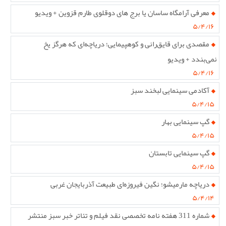
معرفی آرامگاه ساسان یا برج های دوقلوی طارم قزوین + ویدیو
۵/۴/۱۶
مقصدی برای قایق‌رانی و کوهپیمایی؛ دریاچه‌ای که هرگز یخ
نمی‌بندد + ویدیو
۵/۴/۱۶
آکادمی سینمایی لبخند سبز
۵/۴/۱۵
گپ سینمایی بهار
۵/۴/۱۵
گپ سینمایی تابستان
۵/۴/۱۵
دریاچه مارمیشو؛ نگین فیروزه‌ای طبیعت آذربایجان غربی
۵/۴/۱۴
شماره 311 هفته نامه تخصصی نقد فیلم و تئاتر خبر سبز منتشر