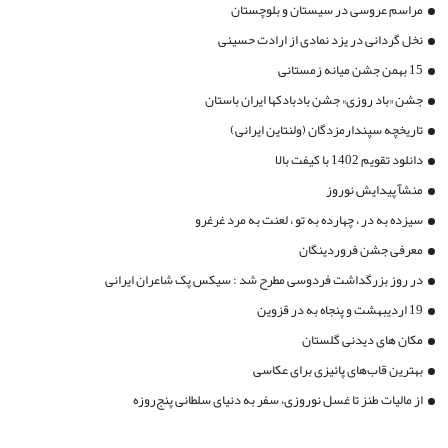
مراسم عروسی در سیستان و بلوچستان
نخل گردانی در یزد نمادی از ارادت حسینی
15 بهمن جشن میانه زمستانی
جشن «باد روزی» جشن بادبادکها ایران باستان
تاریخچه سپندارمزدگان (ولنتاین ایرانی)
دانلود تقویم 1402 با کیفت بالا
منشآ پیدایش نوروز
سیزده به در ، چهارده به تو ، لعنت به مرد غرغرو
معرفی جشن فروردینگان
در روز بزرگداشت فردوسی مطرح شد : سیکس پک شاعران ایرانی
19 اردیبهشت و پنجاه به در قزوین
مکان های دیدنی گلستان
بهترین قاب‌های پائیزی برای عکاسی
از مالیات طنز تا غسل نوروزی، سفر به دنیای سلطانی پنج‌روزه