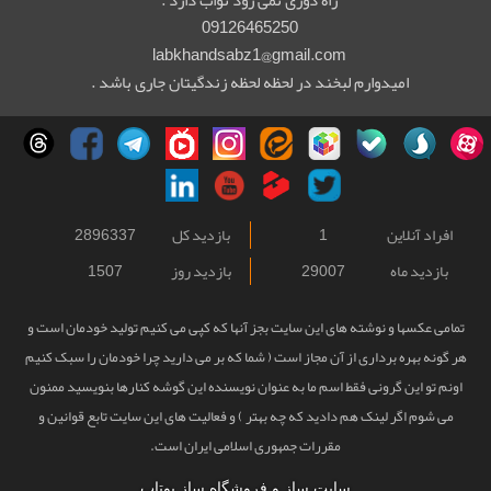
راه دوری نمی رود ثواب دارد .
09126465250
labkhandsabz1@gmail.com
امیدوارم لبخند در لحظه لحظه زندگیتان جاری باشد .
افراد آنلاین
1
بازدید کل
2896337
بازدید ماه
29007
بازدید روز
1507
تمامی عکسها و نوشته های این سایت بجز آنها که کپی می کنیم تولید خودمان است و
هر گونه بهره برداری از آن مجاز است ( شما که بر می دارید چرا خودمان را سبک کنیم
اونم تو این گرونی فقط اسم ما به عنوان نویسنده این گوشه کنارها بنویسید ممنون
می شوم اگر لینک هم دادید که چه بهتر ) و فعالیت های این سایت تابع قوانین و
مقررات جمهوری اسلامی ایران است.
سایت ساز و فروشگاه ساز یوتاب