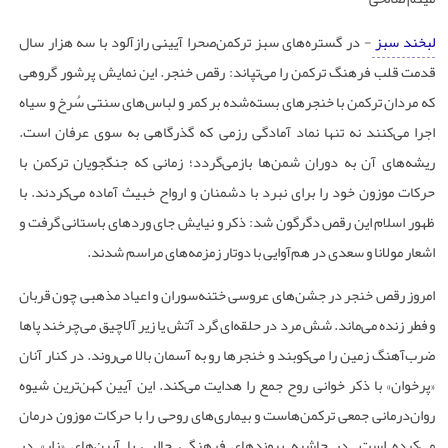
لبخند سبز
- در گستره‌های سبز ترکمن‌صحرا آیینی رازآلود با سه هزار سال
قدمت قلب فرهنگ ترکمن را می‌تپاند: رقص خنجر. این نمایش پرشور گروهی
که مردان ترکمن با خنجرهای بسته‌شده بر کمر و لباس‌های سنتی سُرخ و سیاه
اجرا می‌کنند نه تنها نماد آمادگی رزمی که گذرگاهی به سوی عرفان است.
ریشه‌های آن به دوران شمن‌ها بازمی‌گردد؛ زمانی که جنگجویان ترکمن با
حرکات موزون خود را برای نبرد با دشمنان و ارواح خبیث آماده می‌کردند. با
ظهور اسلام این رقص دگرگون شد: ذکر و نیایش جای وردهای باستانی گرفت و
اشعار مولانا و سعدی در هم‌آوایی با دوتار زمزمه‌های مراسم شدند
.
امروز رقص خنجر در جشن‌های عروسی ختنه‌سوران و اعیاد مذهبی چون قربان
و فطر زنده می‌ماند. شش مرد در حلقه‌ای گرد آتش یا زیر آلاچیق می‌چرخند پاها
ضرب‌آهنگ زمین را می‌کوبند و خنجرها رو به آسمان بالا می‌روند. در کنار آنان
«پرخوان» با ذکر خوانی روح جمع را هدایت می‌کند. این آیین کهن‌ترین شیوه
روان‌درمانی جمعی ترکمن‌هاست و بیماری‌های روحی را با حرکات موزون درمان
می‌کرده است. در حاشیه پیوندهای فرهنگی جالبی با آیین‌های «زار» در