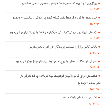
برگزاری دو دوره تخصصی نقد فیلم با حضور مهدی صالحی
۵/۴/۱۹
خندیدم اما گریه کردم! نقد فیلم کمدی زندگی زیباست + ویدیو
۵/۴/۱۹
اژدهای ایرانی یا چینی؟ رقابتی مرگبار در نقد با زیرشلواری + ویدیو
۵/۴/۱۹
تالاب کانی‌برازان؛ بهشت پرندگان در آذربایجان غربی
۵/۴/۱۷
معرفی آرامگاه ساسان یا برج های دوقلوی طارم قزوین + ویدیو
۵/۴/۱۶
مقصدی برای قایق‌رانی و کوهپیمایی؛ دریاچه‌ای که هرگز یخ
نمی‌بندد + ویدیو
۵/۴/۱۶
آکادمی سینمایی لبخند سبز
۵/۴/۱۵