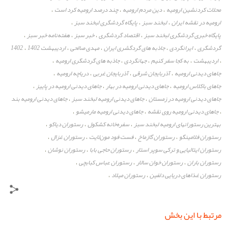
محلات کردنشین ارومیه
دین مردم ارومیه
چند درصد ارومیه کرد است
،
،
،
ارومیه در نقشه ایران
لبخند سبز
پایگاه گردشگری لبخند سبز
،
،
،
پایگاه خبری گردشگری لبخند سبز
اقتصاد گردشگری
خبر سبز
هفته‌نامه خبر سبز
،
،
،
،
گردشگری
ایرانگردی
جاذبه های گردگشری ایران
مهدی صالحی
اردیبهشت 1402
1402
،
،
،
،
،
اردیبهشت
به کجا سفر کنیم
جهانگردی
جاذبه های گردشگری ارومیه
،
،
،
،
،
جاهای دیدنی ارومیه
آذربایجان شرقی
آذربایجان غربی
دریاچه ارومیه
،
،
،
،
جاهای باکلاس ارومیه
جاهای دیدنی ارومیه در بهار
جاهای دیدنی ارومیه در پاییز
،
،
،
جاهای دیدنی ارومیه در زمستان
جاهای دیدنی ارومیه لبخند سبز
جاهای دیدنی ارومیه بند
،
،
جاهای دیدنی ارومیه روی نقشه
جاهای دیدنی ارومیه مارمیشو
،
،
،
بهترین رستورانهای ارومیه لبخند سبز
سفره‌خانه کشکول
رستوران دیاکو
،
،
،
رستوران فلامینگو
رستوران گازماخ
فست فود مون‌لایت
رستوران غزال
،
،
،
،
رستوران ایتالیایی و ترکی سوپر استار
رستوران حاجی بابا
رستوران نوشان
،
،
،
رستوران باران
رستوران خوان سالار
رستوران عباس کبابچی
،
،
،
رستوران غذاهای دریایی دلفین
رستوران میلاد
،
،
مرتبط با این بخش