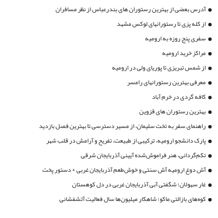
آدرس بعضی از بهترین رستوران های بندرعباس از نظر مسافران
از کله پزی تا رستورانهای لوکس مشهد
سفری پنج روزه به ارومیه
مراکز خرید ارومیه
از شمس تبریزی تا پوریای ولی در ارومیه
معرفی بهترین رستورانهای رامسر
کافه گردی در خرم آباد
بهترین رستوران های قزوین
راهنمای سفر به تخت سلیمان، از مسیر دسترسی تا بهترین فصل بازدید
پارک دانشجو ارومیه، ترکیبی از طبیعت، تفریح و آرامش در قلب شهر
تکم‌گردانی، هنر فراموش‌شده آیینی آذربایجان شرقی
آش دوغ ارومیه آش سنتی و خوش‌طعم آذربایجان غربی + دستور پخت
غار سهولان؛ شگفتی آبی آذربایجان غربی در دل کوهستان
کوه‌های بازالتی ماکو؛ شاهکار میلیون‌ها سال فعالیت آتشفشانی