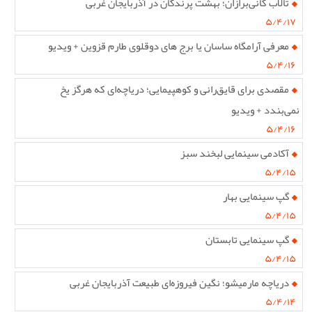
تالاب کانی‌برازان؛ بهشت پرندگان در آذربایجان غربی
۵/۴/۱۷
معرفی آرامگاه ساسان یا برج های دوقلوی طارم قزوین + ویدیو
۵/۴/۱۶
مقصدی برای قایق‌رانی و کوهپیمایی؛ دریاچه‌ای که هرگز یخ
نمی‌بندد + ویدیو
۵/۴/۱۶
آکادمی سینمایی لبخند سبز
۵/۴/۱۵
گپ سینمایی بهار
۵/۴/۱۵
گپ سینمایی تابستان
۵/۴/۱۵
دریاچه مارمیشو؛ نگین فیروزه‌ای طبیعت آذربایجان غربی
۵/۴/۱۴