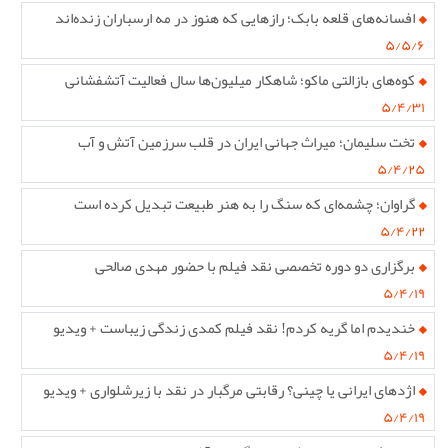
افسانه‌های قلعه بابک؛ رازهایی که هنوز در مه ارسباران زنده‌اند
۵/۵/۶
کوه‌های بازالتی ماکو؛ شاهکار میلیون‌ها سال فعالیت آتشفشانی
۵/۴/۳۱
تخت سلیمان؛ میراث جهانی ایران در قلب سرزمین آتش و آب
۵/۴/۲۵
گراوان؛ چشمه‌ای که سنگ را به هنر طبیعت تبدیل کرده است
۵/۴/۲۲
برگزاری دو دوره تخصصی نقد فیلم با حضور مهدی صالحی
۵/۴/۱۹
خندیدم اما گریه کردم! نقد فیلم کمدی زندگی زیباست + ویدیو
۵/۴/۱۹
اژدهای ایرانی یا چینی؟ رقابتی مرگبار در نقد با زیرشلواری + ویدیو
۵/۴/۱۹