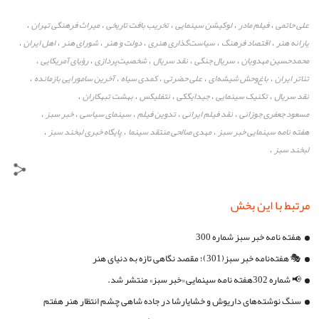
علی حاتمی
فیلم مادر
لوکیشن سینمایی
تخریب بافت تاریخی
میراث فرهنگی تهران
،
،
،
،
،
یارانه هنر
اقتصاد فرهنگ
سیاست‌گذاری هنری
دولت و هنر
شورای هنر
اهل ایران
،
،
،
،
،
،
محمدحسین مهدویان
سریال جنگی
نقد سریال
شخصیت‌پردازی
رؤیای آمریکایی
،
،
،
،
،
تئاتر ایران
باغ‌وحش شیشه‌ای
علی حضرتی
کمدی سیاه
آخرین سامورایی بازمانده
،
،
،
،
،
نقد سریال
تکنیک سینمایی
جیدایگکی
نتفلیکس
بهشت تبهکاران
،
،
،
،
،
مسعود جعفری جوزانی
نقد فیلم ایرانی
تدوین فیلم
سینمای سیاسی
خبر سبز
،
،
،
،
،
هفته نامه سینمایی خبر سبز
مهدی صالحی منتقد سینما
پایگاه خبری لبخند سبز
،
،
،
لبخند سبز
،
مرتبط با این بخش
هفته نامه خبر سبز شماره 300
🎭 هفته‌نامه خبر سبز(301)؛ مقصد نگاهی تازه به دنیای هنر
📢 شماره 302هفته نامه سینمایی «خبر سبز» منتشر شد.
سنگ‌ نوشته‌های داریوش و خشایارشا در جاده شاهی چشم انتظار هنر هفتم