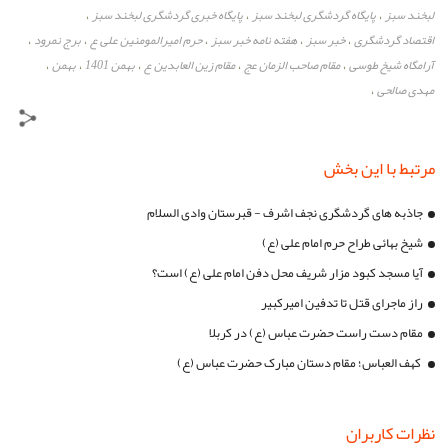
لبخند سبز
پایگاه گردشگری لبخند سبز
پایگاه خبری گردشگری لبخند سبز
،
،
،
اقتصاد گردشگری
خبر سبز
هفته نامه خبر سبز
حرم امیرالمومنین علی ع
برج نمرود
،
،
،
،
،
آرامگاه شیخ طوسی
مقام صاحب الزمان عج
مقام زین العابدین ع
بهمن 1401
بهمن
،
،
،
،
،
مهدی صالحی
،
مرتبط با این بخش
جاذبه های گردشگری نجف اشرف - قبرستان وادی السلام
شیخ بهائی طراح حرم امام علی (ع)
آیا مسجد کبود مزار شریف محل دفن امام علی (ع) است؟
راز ماجرای قتل تا تدفین امیرکبیر
مقام دست راست حضرت عباس (ع) در کربلا
کهف العباس؛ مقام دستان مبارک حضرت عباس (ع)
نظرات کاربران