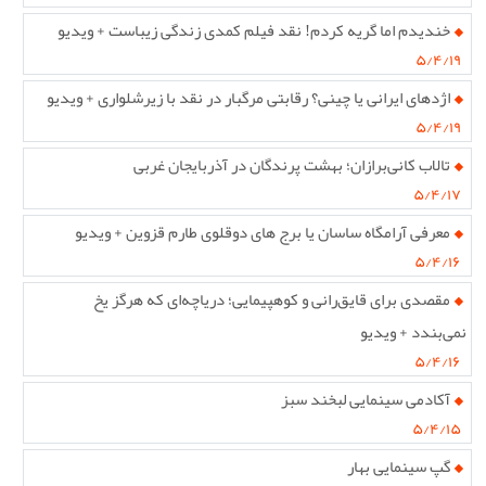
خندیدم اما گریه کردم! نقد فیلم کمدی زندگی زیباست + ویدیو
۵/۴/۱۹
اژدهای ایرانی یا چینی؟ رقابتی مرگبار در نقد با زیرشلواری + ویدیو
۵/۴/۱۹
تالاب کانی‌برازان؛ بهشت پرندگان در آذربایجان غربی
۵/۴/۱۷
معرفی آرامگاه ساسان یا برج های دوقلوی طارم قزوین + ویدیو
۵/۴/۱۶
مقصدی برای قایق‌رانی و کوهپیمایی؛ دریاچه‌ای که هرگز یخ
نمی‌بندد + ویدیو
۵/۴/۱۶
آکادمی سینمایی لبخند سبز
۵/۴/۱۵
گپ سینمایی بهار