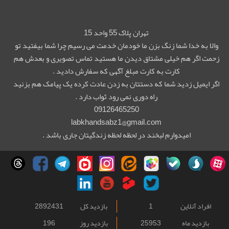
تهران پلاک 55 واحد 15
والا به خدا شما زنگ بزن ما خودمان خدمت می رسیم چرا شما بیفتید تو
زحمت اگر هم خیلی مشتاق دیدن ما هستید تماس تصویری و بعدش هم
کارت به کارت مبلغ آگهی که سفارش دادید .
اگر ایمیل زدید شما که دستتان به زدن عادت کرده یک پیامک هم بزنید
راه دوری نمی رود ثواب دارد .
09126465250
labkhandsabz1@gmail.com
امیدوارم لبخند در لحظه لحظه زندگیتان جاری باشد .
افراد آنلاین
1
بازدید کل
2892431
بازدید ماه
25953
بازدید روز
196