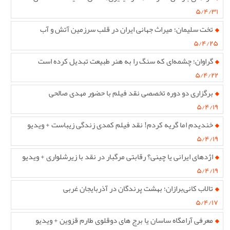
۵/۴/۳۱
تخت سلیمان؛ میراث جهانی ایران در قلب سرزمین آتش و آب
۵/۴/۲۵
گراوان؛ چشمه‌ای که سنگ را به هنر طبیعت تبدیل کرده است
۵/۴/۲۲
برگزاری دو دوره تخصصی نقد فیلم با حضور مهدی صالحی
۵/۴/۱۹
خندیدم اما گریه کردم! نقد فیلم کمدی زندگی زیباست + ویدیو
۵/۴/۱۹
اژدهای ایرانی یا چینی؟ رقابتی مرگبار در نقد با زیرشلواری + ویدیو
۵/۴/۱۹
تالاب کانی‌برازان؛ بهشت پرندگان در آذربایجان غربی
۵/۴/۱۷
معرفی آرامگاه ساسان یا برج های دوقلوی طارم قزوین + ویدیو