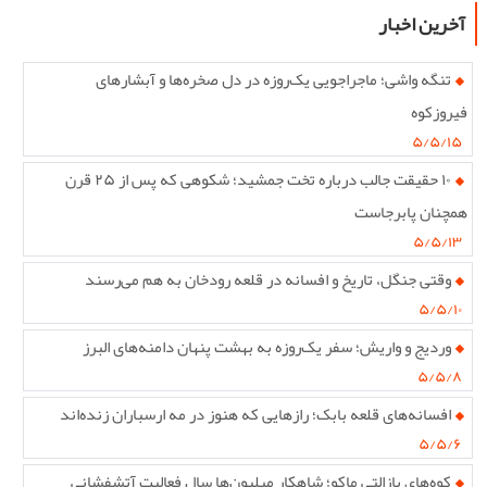
آخرین اخبار
تنگه واشی؛ ماجراجویی یک‌روزه در دل صخره‌ها و آبشارهای
فیروزکوه
۵/۵/۱۵
۱۰ حقیقت جالب درباره تخت جمشید؛ شکوهی که پس از ۲۵ قرن
همچنان پابرجاست
۵/۵/۱۳
وقتی جنگل، تاریخ و افسانه در قلعه رودخان به هم می‌رسند
۵/۵/۱۰
وردیج و واریش؛ سفر یک‌روزه به بهشت پنهان دامنه‌های البرز
۵/۵/۸
افسانه‌های قلعه بابک؛ رازهایی که هنوز در مه ارسباران زنده‌اند
۵/۵/۶
کوه‌های بازالتی ماکو؛ شاهکار میلیون‌ها سال فعالیت آتشفشانی