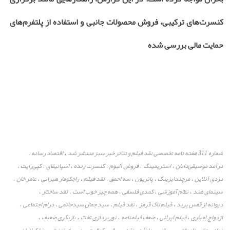
کنسرت‌های ترکیبی، فروش محصولات جانبی و استفاده از پلتفرم‌های
حمایت مالی بررسی شده
شماره 311 هفته نامه تخصصی نقد فیلم و تئاتر خبر سبز منتشر شد
اقتصاد رسانه
،
،
درآمد موسیقی‌دانان
استریمینگ
فروش آلبوم
کنسرت زنده
اسپاتیفای
کپی‌رایت
،
،
،
،
،
،
دزدی آنلاین
مرچندایزینگ
پاتریون
سه احمق
نقد فیلم
راجکومار هیرانی
عامر خان
،
،
،
،
،
،
،
سینمای هند
نظام آموزشی
کمدی فلسفی
همه چیز خوب است
نقد ساختار
،
،
،
،
،
دیوانه از قفس پرید
فیلم لاک قرمز
نقد فیلم
سید جمال سیدحاتمی
درام اجتماعی
،
،
،
،
،
ازدواج اجباری
فیلم ایرانی
ضعف فیلمنامه
نورپردازی تخت
بازیگری ضعیف
،
،
،
،
،