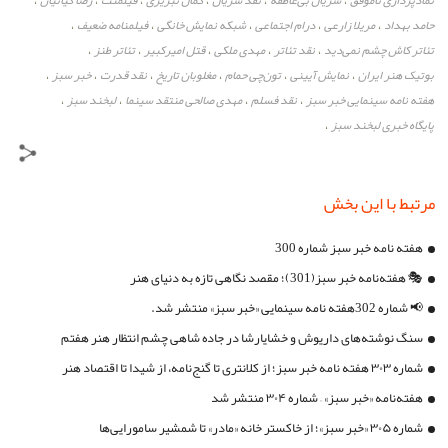
نمادپردازی ناموفق
سریال بی‌عاطفه
نقد سریال
کمال تبریزی
فیلمنت
رضا کیانیان
،
،
،
،
،
،
حامد بهداد
مریلا زارعی
درام اجتماعی
شبکه نمایش خانگی
فیلمنامه ضعیف
،
،
،
،
،
تئاتر کاش چشم نمی‌دید
نقد تئاتر
مهدی ملکی
قتل امیرکبیر
تئاتر طنز
،
،
،
،
،
بوتیک هنر ایران
نمایش آیینی
تون‌چی حمام
مغلوبان تاریخ
نقد قدرت
خبر سبز
،
،
،
،
،
،
هفته نامه سینمایی خبر سبز
نقد فسلم
مهدی صالحی منتقد سینما
لبخند سبز
،
،
،
،
پایگاه خبری لبخند سبز
،
مرتبط با این بخش
هفته نامه خبر سبز شماره 300
🎭 هفته‌نامه خبر سبز(301)؛ مقصد نگاهی تازه به دنیای هنر
📢 شماره 302هفته نامه سینمایی «خبر سبز» منتشر شد.
سنگ‌ نوشته‌های داریوش و خشایارشا در جاده شاهی چشم انتظار هنر هفتم
شماره ۳۰۳ هفته نامه خبر سبز؛ از کلانتری تا گنج‌نامه، از شیدا تا اقتصاد هنر
هفته‌نامه «خبر سبز» – شماره ۳۰۴ منتشر شد
شماره ۳۰۵ «خبر سبز»؛ از خاکستر خانه «مادر» تا شمشیر سامورایی‌ها