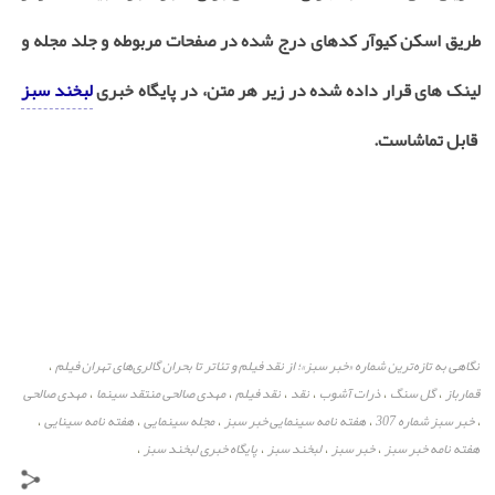
طریق اسکن کیوآر کدهای درج‌ شده در صفحات مربوطه و جلد مجله و
لینک های قرار داده شده در زیر هر متن، در پایگاه خبری
لبخند سبز
قابل تماشاست.
نگاهی به تازه‌ترین شماره «خبر سبز»؛ از نقد فیلم و تئاتر تا بحران گالری‌های تهران فیلم
،
قمارباز
گل سنگ
ذرات آشوب
نقد
نقد فیلم
مهدی صالحی منتقد سینما
مهدی صالحی
،
،
،
،
،
،
خبر سبز شماره 307
هفته نامه سینمایی خبر سبز
مجله سینمایی
هفته نامه سینایی
،
،
،
،
،
هفته نامه خبر سبز
خبر سبز
لبخند سبز
پایگاه خبری لبخند سبز
،
،
،
،