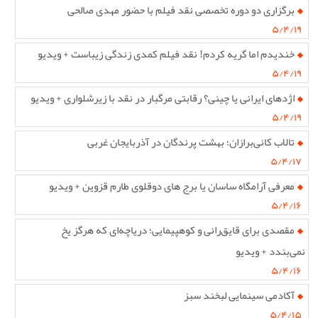
برگزاری دو دوره تخصصی نقد فیلم با حضور مهدی صالحی
۵/۴/۱۹
خندیدم اما گریه کردم! نقد فیلم کمدی زندگی زیباست + ویدیو
۵/۴/۱۹
اژدهای ایرانی یا چینی؟ رقابتی مرگبار در نقد با زیرشلواری + ویدیو
۵/۴/۱۹
تالاب کانی‌برازان؛ بهشت پرندگان در آذربایجان غربی
۵/۴/۱۷
معرفی آرامگاه ساسان یا برج های دوقلوی طارم قزوین + ویدیو
۵/۴/۱۶
مقصدی برای قایق‌رانی و کوهپیمایی؛ دریاچه‌ای که هرگز یخ
نمی‌بندد + ویدیو
۵/۴/۱۶
آکادمی سینمایی لبخند سبز
۵/۴/۱۵