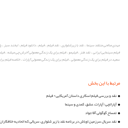
مهدی صالحی منتقد سینما
نقد با زیرشلواری
نقد فیلم
فیلم
دانلود فیلم
لبخند سبز
پا
،
،
،
،
،
،
فیلم سینمایی ایرانی
نقد طنز
فیلیمو
فیلم برای یک زندگی معمولی آخرش چی میشه
فیلم
،
،
،
،
سعید در فیلم برای یک زندگی معمولی
فیلم برای یک زندگی معمولی آپارات
خلاصه فیلم برا
،
،
مرتبط با این بخش
نقد و بررسی فیلم اسکاری داستان آمریکایی+ فیلم
آپاراتچی؛ آپارات، عشق، کمدی و سینما
تمساح گوگولی آقا جواد
نقد سریال سرزمین اوباش در برنامه نقد با زیر شلواری، سریالی که اتحادیه خلافکاران 