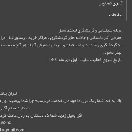
گالری تصاویر
تبلیغات
مجله سینمایی و گردشگری لبخند سبز
معرفی آثار باستانی و جاذبه های گردشگری ، مراکز خرید ، رستورانها ، م
به گردشگری ربط دارد و نقد فیلم و سریال و معرفی آنها و هر آنچه به سینما
بهتر بشود.
تاریخ شروع فعالیت سایت : اول دی ماه 1401
تهران پلاک 55 واحد 5
والا به خدا شما زنگ بزن ما خودمان خدمت می رسیم چرا شما بیفتید تو
به کارت مبلغ آگهی
اگر ایمیل زدید شما که دستتان به زدن عادت کرده 
65250
1@gmail.com