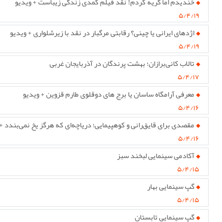
خندیدم اما گریه کردم! نقد فیلم کمدی زندگی زیباست + ویدیو
۵/۴/۱۹
اژدهای ایرانی یا چینی؟ رقابتی مرگبار در نقد با زیرشلواری + ویدیو
۵/۴/۱۹
تالاب کانی‌برازان؛ بهشت پرندگان در آذربایجان غربی
۵/۴/۱۷
معرفی آرامگاه ساسان یا برج های دوقلوی طارم قزوین + ویدیو
۵/۴/۱۶
مقصدی برای قایق‌رانی و کوهپیمایی؛ دریاچه‌ای که هرگز یخ نمی‌بندد +
۵/۴/۱۶
آکادمی سینمایی لبخند سبز
۵/۴/۱۵
گپ سینمایی بهار
۵/۴/۱۵
گپ سینمایی تابستان