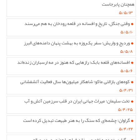
همچنان پابرجاست
۵/۵/۱۳
وقتی جنگل، تاریخ و افسانه در قلعه رودخان به هم می‌رسند
۵/۵/۱۰
وردیج و واریش؛ سفر یک‌روزه به بهشت پنهان دامنه‌های البرز
۵/۵/۸
افسانه‌های قلعه بابک؛ رازهایی که هنوز در مه ارسباران زنده‌اند
۵/۵/۶
کوه‌های بازالتی ماکو؛ شاهکار میلیون‌ها سال فعالیت آتشفشانی
۵/۴/۳۱
تخت سلیمان؛ میراث جهانی ایران در قلب سرزمین آتش و آب
۵/۴/۲۵
گراوان؛ چشمه‌ای که سنگ را به هنر طبیعت تبدیل کرده است
۵/۴/۲۲
برگزاری دو دوره تخصصی نقد فیلم با حضور مهدی صالحی