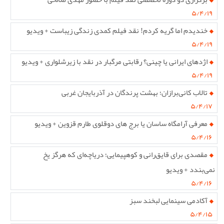
۵/۴/۱۹
خندیدم اما گریه کردم! نقد فیلم کمدی زندگی زیباست + ویدیو
۵/۴/۱۹
اژدهای ایرانی یا چینی؟ رقابتی مرگبار در نقد با زیرشلواری + ویدیو
۵/۴/۱۹
تالاب کانی‌برازان؛ بهشت پرندگان در آذربایجان غربی
۵/۴/۱۷
معرفی آرامگاه ساسان یا برج های دوقلوی طارم قزوین + ویدیو
۵/۴/۱۶
مقصدی برای قایق‌رانی و کوهپیمایی؛ دریاچه‌ای که هرگز یخ
نمی‌بندد + ویدیو
۵/۴/۱۶
آکادمی سینمایی لبخند سبز
۵/۴/۱۵