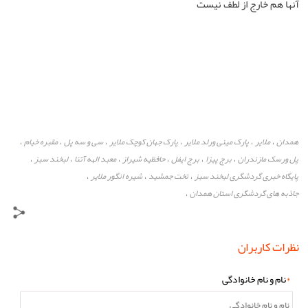
آنها هم خارج از لطف نیست
همدان
ملایر
پارک مینی ورلد ملایر
پارک جهان کوچک ملایر
سی و سه پل
مقبره خیام
،
،
،
،
،
،
پل ورسک مازندران
برج پیزا
برج ایفل
حافظیه شیراز
معبد الهه آتنا
لبخند سبز
،
،
،
،
،
،
پایگاه خبری گردشگری لبخند سبز
تخت جمشید
شیره انگور ملایر
،
،
،
جاذبه های گردشگری استان همدان
،
نظرات کاربران
*
نام و نام خانوادگی