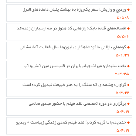
وردیج و واریش؛ سفر یک‌روزه به بهشت پنهان دامنه‌های البرز
۵/۵/۸
افسانه‌های قلعه بابک؛ رازهایی که هنوز در مه ارسباران زنده‌اند
۵/۵/۶
کوه‌های بازالتی ماکو؛ شاهکار میلیون‌ها سال فعالیت آتشفشانی
۵/۴/۳۱
تخت سلیمان؛ میراث جهانی ایران در قلب سرزمین آتش و آب
۵/۴/۲۵
گراوان؛ چشمه‌ای که سنگ را به هنر طبیعت تبدیل کرده است
۵/۴/۲۲
برگزاری دو دوره تخصصی نقد فیلم با حضور مهدی صالحی
۵/۴/۱۹
خندیدم اما گریه کردم! نقد فیلم کمدی زندگی زیباست + ویدیو
۵/۴/۱۹