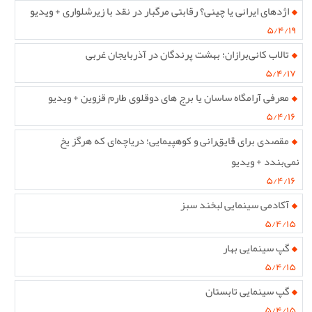
اژدهای ایرانی یا چینی؟ رقابتی مرگبار در نقد با زیرشلواری + ویدیو
۵/۴/۱۹
تالاب کانی‌برازان؛ بهشت پرندگان در آذربایجان غربی
۵/۴/۱۷
معرفی آرامگاه ساسان یا برج های دوقلوی طارم قزوین + ویدیو
۵/۴/۱۶
مقصدی برای قایق‌رانی و کوهپیمایی؛ دریاچه‌ای که هرگز یخ
نمی‌بندد + ویدیو
۵/۴/۱۶
آکادمی سینمایی لبخند سبز
۵/۴/۱۵
گپ سینمایی بهار
۵/۴/۱۵
گپ سینمایی تابستان
۵/۴/۱۵