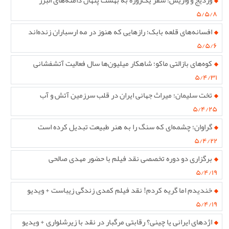
وردیج و واریش؛ سفر یک‌روزه به بهشت پنهان دامنه‌های البرز
۵/۵/۸
افسانه‌های قلعه بابک؛ رازهایی که هنوز در مه ارسباران زنده‌اند
۵/۵/۶
کوه‌های بازالتی ماکو؛ شاهکار میلیون‌ها سال فعالیت آتشفشانی
۵/۴/۳۱
تخت سلیمان؛ میراث جهانی ایران در قلب سرزمین آتش و آب
۵/۴/۲۵
گراوان؛ چشمه‌ای که سنگ را به هنر طبیعت تبدیل کرده است
۵/۴/۲۲
برگزاری دو دوره تخصصی نقد فیلم با حضور مهدی صالحی
۵/۴/۱۹
خندیدم اما گریه کردم! نقد فیلم کمدی زندگی زیباست + ویدیو
۵/۴/۱۹
اژدهای ایرانی یا چینی؟ رقابتی مرگبار در نقد با زیرشلواری + ویدیو