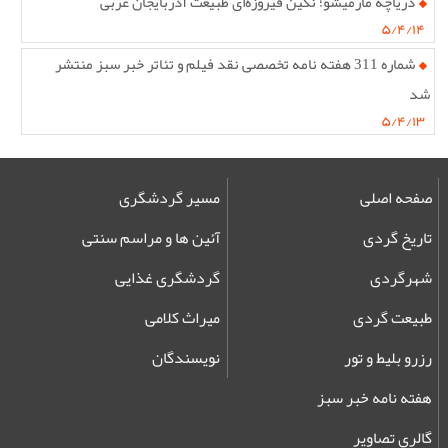
دریاچه مارمیشو؛ نگین فیروزه‌ای طبیعت آذربایجان غربی
۵/۴/۱۴
شماره 311 هفته نامه تخصصی نقد فیلم و تئاتر خبر سبز منتشر
شد
۵/۴/۱۳
صفحه اصلی
مسیر گردشگری
تاریخ گردی
آئین ها و مراسم سنتی
شهرگردی
گردشگری غذایی
طبیعت گردی
میراث کلامی
رزرو بلیط و تور
نویسندگان
هفته نامه خبر سبز
گالری تصاویر