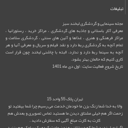
تبلیغات
مجله سینمایی و گردشگری لبخند سبز
معرفی آثار باستانی و جاذبه های گردشگری ، مراکز خرید ، رستورانها ،
مراکز فرهنگی و هنری ، غذاها و آئین های سنتی ، گردشگری سلامت و
تمام آنچه به گردشگری ربط دارد و نقد فیلم و سریال و معرفی آنها و هر
آنچه به سینما ربط دارد و ندارد، البته با چاشنی لبخند چون قرار است
کاری کنیم که حالمان بهتر بشود.
تاریخ شروع فعالیت سایت : اول دی ماه 1401
تهران پلاک 55 واحد 15
والا به خدا شما زنگ بزن ما خودمان خدمت می رسیم چرا شما بیفتید تو
زحمت اگر هم خیلی مشتاق دیدن ما هستید تماس تصویری و بعدش هم
کارت به کارت مبلغ آگهی که سفارش دادید .
اگر ایمیل زدید شما که دستتان به زدن عادت کرده یک پیامک هم بزنید