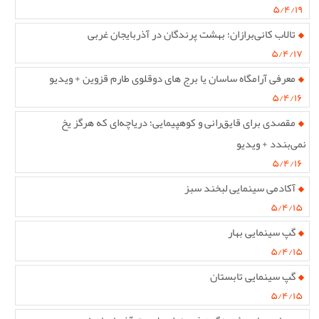
۵/۴/۱۹
تالاب کانی‌برازان؛ بهشت پرندگان در آذربایجان غربی
۵/۴/۱۷
معرفی آرامگاه ساسان یا برج های دوقلوی طارم قزوین + ویدیو
۵/۴/۱۶
مقصدی برای قایق‌رانی و کوهپیمایی؛ دریاچه‌ای که هرگز یخ
نمی‌بندد + ویدیو
۵/۴/۱۶
آکادمی سینمایی لبخند سبز
۵/۴/۱۵
گپ سینمایی بهار
۵/۴/۱۵
گپ سینمایی تابستان
۵/۴/۱۵