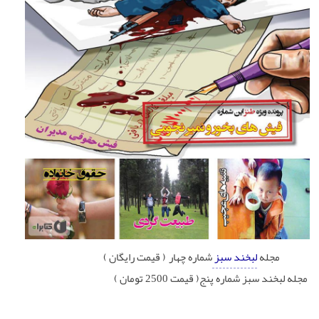
مجله
لبخند سبز
شماره چهار ( قیمت رایگان )
مجله لبخند سبز شماره پنج( قیمت 2500 تومان )