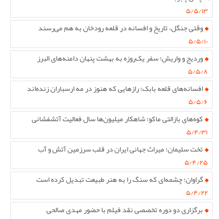
۵/۵/۱۳
وقتی جنگل، تاریخ و افسانه در قلعه رودخان به هم می‌رسند
۵/۵/۱۰
وردیج و واریش؛ سفر یک‌روزه به بهشت پنهان دامنه‌های البرز
۵/۵/۸
افسانه‌های قلعه بابک؛ رازهایی که هنوز در مه ارسباران زنده‌اند
۵/۵/۶
کوه‌های بازالتی ماکو؛ شاهکار میلیون‌ها سال فعالیت آتشفشانی
۵/۴/۳۱
تخت سلیمان؛ میراث جهانی ایران در قلب سرزمین آتش و آب
۵/۴/۲۵
گراوان؛ چشمه‌ای که سنگ را به هنر طبیعت تبدیل کرده است
۵/۴/۲۲
برگزاری دو دوره تخصصی نقد فیلم با حضور مهدی صالحی