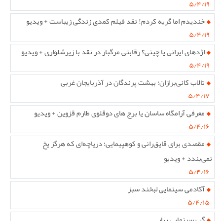
۵/۴/۱۹
خندیدم اما گریه کردم! نقد فیلم کمدی زندگی زیباست + ویدیو
۵/۴/۱۹
اژدهای ایرانی یا چینی؟ رقابتی مرگبار در نقد با زیرشلواری + ویدیو
۵/۴/۱۹
تالاب کانی‌برازان؛ بهشت پرندگان در آذربایجان غربی
۵/۴/۱۷
معرفی آرامگاه ساسان یا برج های دوقلوی طارم قزوین + ویدیو
۵/۴/۱۶
مقصدی برای قایق‌رانی و کوهپیمایی؛ دریاچه‌ای که هرگز یخ
نمی‌بندد + ویدیو
۵/۴/۱۶
آکادمی سینمایی لبخند سبز
۵/۴/۱۵
گپ سینمایی بهار