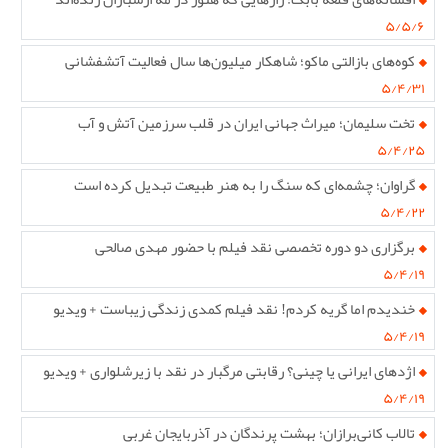
۵/۵/۶
کوه‌های بازالتی ماکو؛ شاهکار میلیون‌ها سال فعالیت آتشفشانی
۵/۴/۳۱
تخت سلیمان؛ میراث جهانی ایران در قلب سرزمین آتش و آب
۵/۴/۲۵
گراوان؛ چشمه‌ای که سنگ را به هنر طبیعت تبدیل کرده است
۵/۴/۲۲
برگزاری دو دوره تخصصی نقد فیلم با حضور مهدی صالحی
۵/۴/۱۹
خندیدم اما گریه کردم! نقد فیلم کمدی زندگی زیباست + ویدیو
۵/۴/۱۹
اژدهای ایرانی یا چینی؟ رقابتی مرگبار در نقد با زیرشلواری + ویدیو
۵/۴/۱۹
تالاب کانی‌برازان؛ بهشت پرندگان در آذربایجان غربی