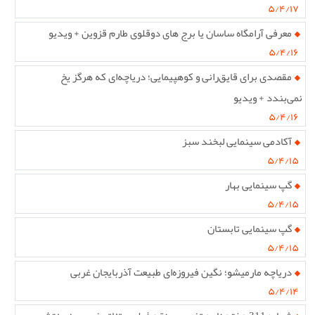
۵/۴/۱۷
معرفی آرامگاه ساسان یا برج های دوقلوی طارم قزوین + ویدیو
۵/۴/۱۶
مقصدی برای قایق‌رانی و کوهپیمایی؛ دریاچه‌ای که هرگز یخ
نمی‌بندد + ویدیو
۵/۴/۱۶
آکادمی سینمایی لبخند سبز
۵/۴/۱۵
گپ سینمایی بهار
۵/۴/۱۵
گپ سینمایی تابستان
۵/۴/۱۵
دریاچه مارمیشو؛ نگین فیروزه‌ای طبیعت آذربایجان غربی
۵/۴/۱۴