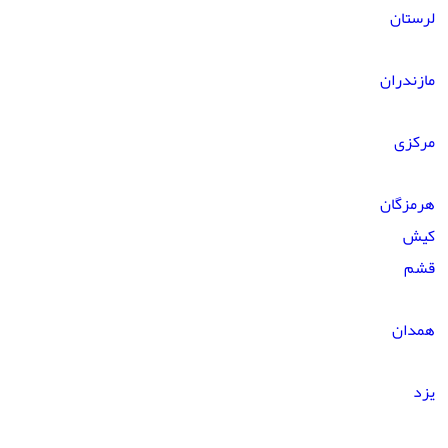
لرستان
مازندران
مرکزی
هرمزگان
کیش
قشم
همدان
یزد