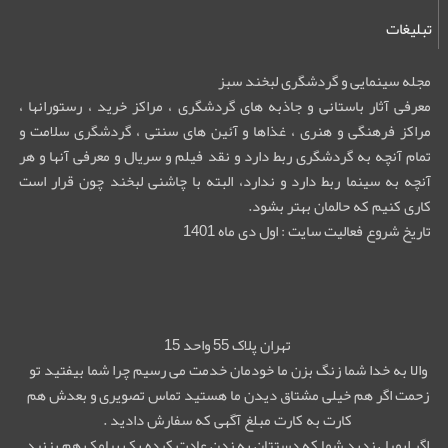
تبلیغات
مجله سینمایی و گردشگری لبخند سبز
معرفی آثار باستانی و جاذبه های گردشگری ، مراکز خرید ، رستورانها ،
مراکز فرهنگی و هنری ، غذاها و آئین های سنتی ، گردشگری سلامت و
تمام آنچه به گردشگری ربط دارد و نقد فیلم و سریال و معرفی آنها و هر
آنچه به سینما ربط دارد و ندارد، البته با چاشنی لبخند چون قرار است
کاری کنیم که حالمان بهتر بشود.
تاریخ شروع فعالیت سایت : اول دی ماه 1401
تهران پلاک 55 واحد 15
والا به خدا شما زنگ بزن ما خودمان خدمت می رسیم چرا شما بیفتید تو
زحمت اگر هم خیلی مشتاق دیدن ما هستید تماس تصویری و بعدش هم
کارت به کارت مبلغ آگهی که سفارش دادید .
اگر ایمیل زدید شما که دستتان به زدن عادت کرده یک پیامک هم بزنید