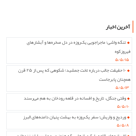
آخرین اخبار
تنگه واشی؛ ماجراجویی یک‌روزه در دل صخره‌ها و آبشارهای
فیروزکوه
۵/۵/۱۵
۱۰ حقیقت جالب درباره تخت جمشید؛ شکوهی که پس از ۲۵ قرن
همچنان پابرجاست
۵/۵/۱۳
وقتی جنگل، تاریخ و افسانه در قلعه رودخان به هم می‌رسند
۵/۵/۱۰
وردیج و واریش؛ سفر یک‌روزه به بهشت پنهان دامنه‌های البرز
۵/۵/۸
افسانه‌های قلعه بابک؛ رازهایی که هنوز در مه ارسباران زنده‌اند