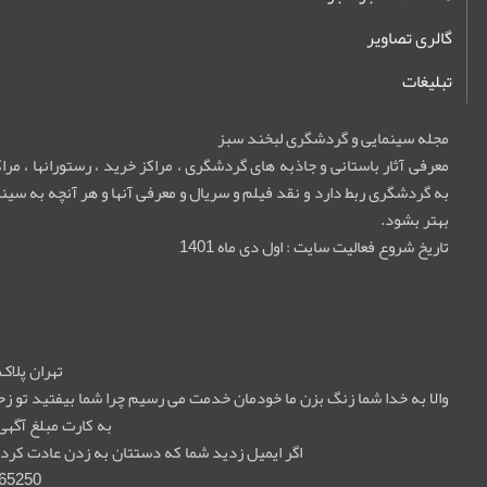
گالری تصاویر
تبلیغات
مجله سینمایی و گردشگری لبخند سبز
معرفی آثار باستانی و جاذبه های گردشگری ، مراکز خرید ، رستورانها ، م
به گردشگری ربط دارد و نقد فیلم و سریال و معرفی آنها و هر آنچه به سینما
بهتر بشود.
تاریخ شروع فعالیت سایت : اول دی ماه 1401
تهران پلاک 55 واحد 5
والا به خدا شما زنگ بزن ما خودمان خدمت می رسیم چرا شما بیفتید تو
به کارت مبلغ آگهی
اگر ایمیل زدید شما که دستتان به زدن عادت کرده 
65250