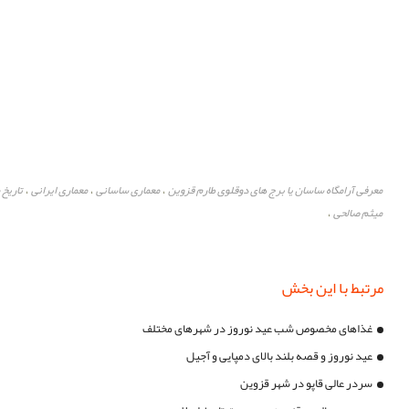
معرفی آرامگاه ساسان یا برج های دوقلوی طارم قزوین
معماری ساسانی
معماری ایرانی
تاریخ 
،
،
،
میثم صالحی
،
مرتبط با این بخش
غذاهای مخصوص شب عید نوروز در شهرهای مختلف
عید نوروز و قصه بلند بالای دمپایی و آجیل
سردر عالی قاپو در شهر قزوین