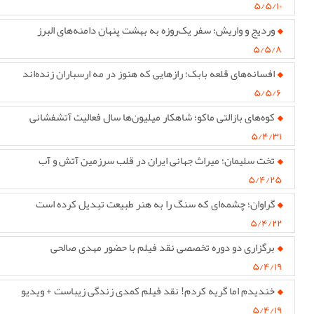
۵/۵/۱۰
وردیج و واریش؛ سفر یک‌روزه به بهشت پنهان دامنه‌های البرز
۵/۵/۸
افسانه‌های قلعه بابک؛ رازهایی که هنوز در مه ارسباران زنده‌اند
۵/۵/۶
کوه‌های بازالتی ماکو؛ شاهکار میلیون‌ها سال فعالیت آتشفشانی
۵/۴/۳۱
تخت سلیمان؛ میراث جهانی ایران در قلب سرزمین آتش و آب
۵/۴/۲۵
گراوان؛ چشمه‌ای که سنگ را به هنر طبیعت تبدیل کرده است
۵/۴/۲۲
برگزاری دو دوره تخصصی نقد فیلم با حضور مهدی صالحی
۵/۴/۱۹
خندیدم اما گریه کردم! نقد فیلم کمدی زندگی زیباست + ویدیو
۵/۴/۱۹