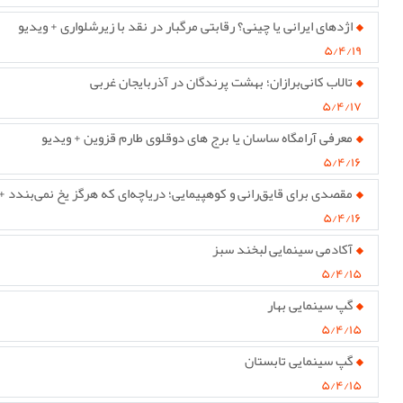
اژدهای ایرانی یا چینی؟ رقابتی مرگبار در نقد با زیرشلواری + ویدیو
۵/۴/۱۹
تالاب کانی‌برازان؛ بهشت پرندگان در آذربایجان غربی
۵/۴/۱۷
معرفی آرامگاه ساسان یا برج های دوقلوی طارم قزوین + ویدیو
۵/۴/۱۶
مقصدی برای قایق‌رانی و کوهپیمایی؛ دریاچه‌ای که هرگز یخ نمی‌بندد +
۵/۴/۱۶
آکادمی سینمایی لبخند سبز
۵/۴/۱۵
گپ سینمایی بهار
۵/۴/۱۵
گپ سینمایی تابستان
۵/۴/۱۵