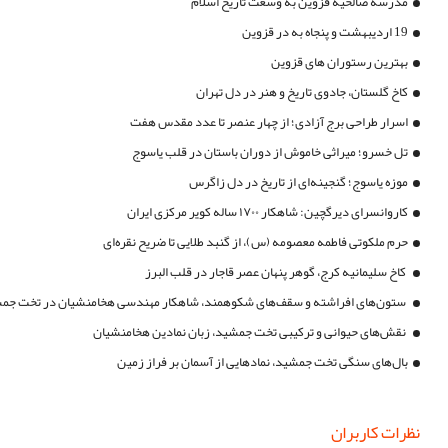
مدرسه صالحیه قزوین به وسعت تاریخ اسلام
19 اردیبهشت و پنجاه به در قزوین
بهترین رستوران های قزوین
کاخ گلستان، جادوی تاریخ و هنر در دل تهران
اسرار طراحی برج آزادی؛ از چهار عنصر تا عدد مقدس هفت
تل خسرو؛ میراثی خاموش از دوران باستان در قلب یاسوج
موزه یاسوج؛ گنجینه‌ای از تاریخ در دل زاگرس
کاروانسرای دیرگچین: شاهکار ۱۷۰۰ ساله کویر مرکزی ایران
حرم ملکوتی فاطمه معصومه (س)، از گنبد طلایی تا ضریح نقره‌ای
کاخ سلیمانیه کرج، گوهر پنهان عصر قاجار در قلب البرز
ستون‌های افراشته و سقف‌های شکوهمند، شاهکار مهندسی هخامنشیان در تخت جم
نقش‌های حیوانی و ترکیبی تخت جمشید، زبان نمادین هخامنشیان
بال‌های سنگی تخت جمشید، نمادهایی از آسمان بر فراز زمین
نظرات کاربران