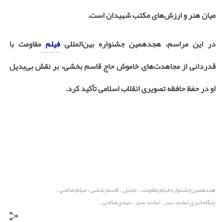
میان هنر و ارزش‌های مکتب شهیدان است
.
در این مراسم، هجدهمین جشنواره بین‌المللی
فیلم
مقاومت با
قدردانی از مجاهدت‌های خاموش حاج قاسم بخشی، بر نقش بی‌بدیل
او در حفظ حافظه تصویری انقلاب اسلامی تأکید کرد
.
هجدهمین جشنواره فیلم مقاومت
تجلیل
قاسم بخشی
میثم صالحی
،
،
،
،
پایگاه خبری لبخند سبز
لبخند سبز
مهدی صالحی
،
،
،