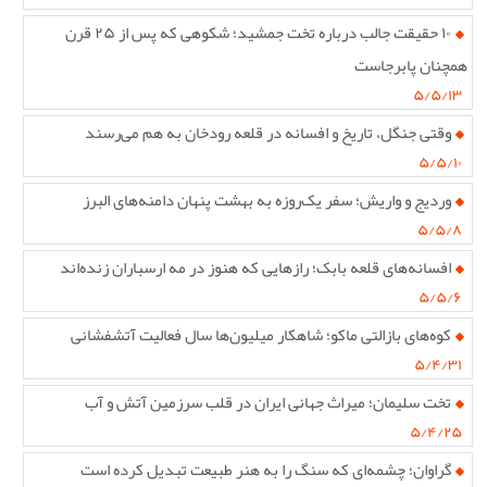
۱۰ حقیقت جالب درباره تخت جمشید؛ شکوهی که پس از ۲۵ قرن
همچنان پابرجاست
۵/۵/۱۳
وقتی جنگل، تاریخ و افسانه در قلعه رودخان به هم می‌رسند
۵/۵/۱۰
وردیج و واریش؛ سفر یک‌روزه به بهشت پنهان دامنه‌های البرز
۵/۵/۸
افسانه‌های قلعه بابک؛ رازهایی که هنوز در مه ارسباران زنده‌اند
۵/۵/۶
کوه‌های بازالتی ماکو؛ شاهکار میلیون‌ها سال فعالیت آتشفشانی
۵/۴/۳۱
تخت سلیمان؛ میراث جهانی ایران در قلب سرزمین آتش و آب
۵/۴/۲۵
گراوان؛ چشمه‌ای که سنگ را به هنر طبیعت تبدیل کرده است