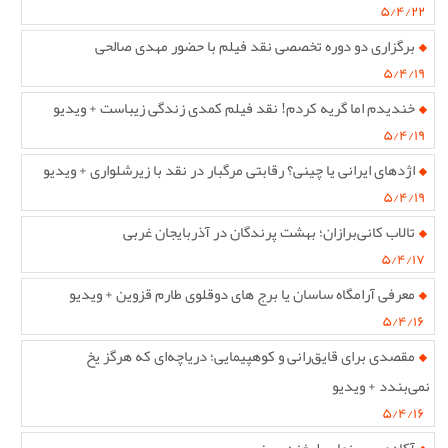
۵/۴/۲۲
برگزاری دو دوره تخصصی نقد فیلم با حضور مهدی صالحی
۵/۴/۱۹
خندیدم اما گریه کردم! نقد فیلم کمدی زندگی زیباست + ویدیو
۵/۴/۱۹
اژدهای ایرانی یا چینی؟ رقابتی مرگبار در نقد با زیرشلواری + ویدیو
۵/۴/۱۹
تالاب کانی‌برازان؛ بهشت پرندگان در آذربایجان غربی
۵/۴/۱۷
معرفی آرامگاه ساسان یا برج های دوقلوی طارم قزوین + ویدیو
۵/۴/۱۶
مقصدی برای قایق‌رانی و کوهپیمایی؛ دریاچه‌ای که هرگز یخ
نمی‌بندد + ویدیو
۵/۴/۱۶