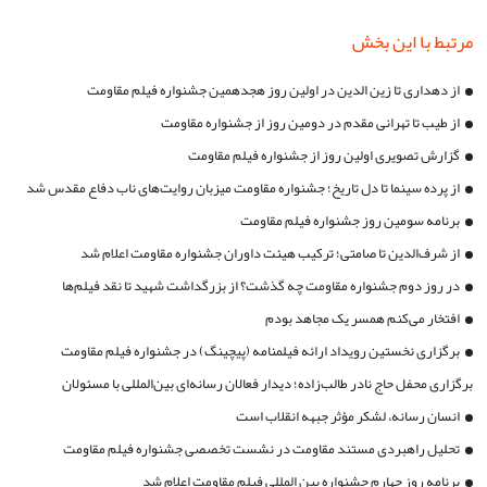
مرتبط با این بخش
از دهداری تا زین الدین در اولین روز هجدهمین جشنواره فیلم مقاومت
از طیب تا تهرانی مقدم در دومین روز از جشنواره مقاومت
گزارش تصویری اولین روز از جشنواره فیلم مقاومت
از پرده سینما تا دل تاریخ؛ جشنواره مقاومت میزبان روایت‌های ناب دفاع مقدس شد
برنامه سومین روز جشنواره فیلم مقاومت
از شرف‌الدین تا صامتی؛ ترکیب هیئت داوران جشنواره مقاومت اعلام شد
در روز دوم جشنواره مقاومت چه گذشت؟ از بزرگداشت شهید تا نقد فیلم‌ها
افتخار می‌کنم همسر یک مجاهد بودم
برگزاری نخستین رویداد ارائه فیلمنامه (پیچینگ) در جشنواره فیلم مقاومت
برگزاری محفل حاج نادر طالب‌زاده؛ دیدار فعالان رسانه‌ای بین‌المللی با مسئولان
جشنواره مقاومت
انسان رسانه، لشکر مؤثر جبهه انقلاب است
تحلیل راهبردی مستند مقاومت در نشست تخصصی جشنواره فیلم مقاومت
برنامه روز چهارم جشنواره بین المللی فیلم مقاومت اعلام شد