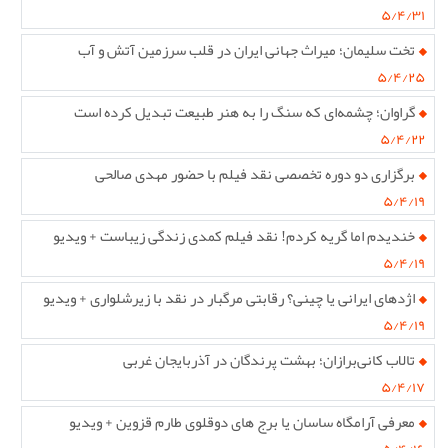
۵/۴/۳۱
تخت سلیمان؛ میراث جهانی ایران در قلب سرزمین آتش و آب
۵/۴/۲۵
گراوان؛ چشمه‌ای که سنگ را به هنر طبیعت تبدیل کرده است
۵/۴/۲۲
برگزاری دو دوره تخصصی نقد فیلم با حضور مهدی صالحی
۵/۴/۱۹
خندیدم اما گریه کردم! نقد فیلم کمدی زندگی زیباست + ویدیو
۵/۴/۱۹
اژدهای ایرانی یا چینی؟ رقابتی مرگبار در نقد با زیرشلواری + ویدیو
۵/۴/۱۹
تالاب کانی‌برازان؛ بهشت پرندگان در آذربایجان غربی
۵/۴/۱۷
معرفی آرامگاه ساسان یا برج های دوقلوی طارم قزوین + ویدیو