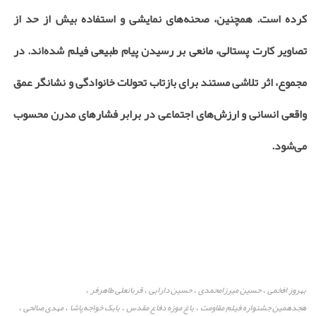
کرده است. همچنین، صحنه‌های نمایشی و استفاده بیش از حد از
تصاویر کارت پستالی، مانعی بر رسیدن پیام طبیعی فیلم شده‌اند. در
مجموع، اثر تلاشی مستند برای بازتاب تحولات خانوادگی و نشانگر عمق
واقعی انسانی و ارزش‌های اجتماعی در برابر فشارهای مدرن محسوب
می‌شود
.
بهروز افخمی
حسین میرزامحمدی
حسین دارابی
قربانعلی طاهرفر
،
،
،
،
هجدهمین جشنواره فیلم مقاومت
باغ موزه دفاع مقدس
بابک خواجه‌پاشا
مهدی صالحی
،
،
،
،