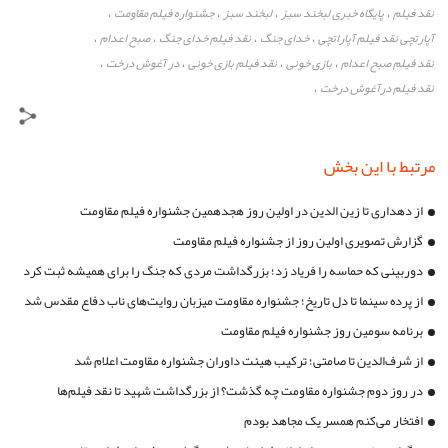
نقد فیلم
پایگاه خبری لبخند سبز
لبخند سبز
جشنواره فیلم مقاومت
،
،
،
،
آپارتچی نقد فیلم آپاراتچی
خدای جنگ
نقد فیلم خدای جنگ
صبح اعدام
،
،
،
،
نقد فیلم صبح اعدام
بازی خونی
نقد فیلم بازی خونی
در آغوش درخت
،
،
،
،
نقد فیلم درآغوش درخت
،
مرتبط با این بخش
از دهداری تا زین الدین در اولین روز هجدهمین جشنواره فیلم مقاومت
گزارش تصویری اولین روز از جشنواره فیلم مقاومت
دوربینی که حماسه را فریاد زد؛ بزرگداشت مردی که جنگ را برای همیشه ثبت کرد
از پرده سینما تا دل تاریخ؛ جشنواره مقاومت میزبان روایت‌های ناب دفاع مقدس شد
برنامه سومین روز جشنواره فیلم مقاومت
از شرف‌الدین تا صامتی؛ ترکیب هیئت داوران جشنواره مقاومت اعلام شد
در روز دوم جشنواره مقاومت چه گذشت؟ از بزرگداشت شهید تا نقد فیلم‌ها
افتخار می‌کنم همسر یک مجاهد بودم