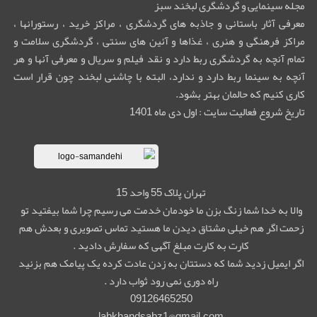
مجله سینمایی و گردشگری لبخند سبز
معرفی آثار باستانی و جاذبه های گردشگری ، مراکز خرید ، رستورانها ،
مراکز فرهنگی و هنری ، غذاها و آئین های سنتی ، گردشگری سلامت و
تمام آنچه به گردشگری ربط دارد و نقد فیلم و سریال و معرفی آنها و هر
آنچه به سینما ربط دارد و ندارد، البته با چاشنی لبخند چون قرار است
کاری کنیم که حالمان بهتر بشود.
تاریخ شروع فعالیت سایت : اول دی ماه 1401
تهران پلاک 55 واحد 15
والا به خدا شما زنگ بزن ما خودمان خدمت می رسیم چرا شما بیفتید تو
زحمت اگر هم خیلی مشتاق دیدن ما هستید تماس تصویری و بعدش هم
کارت به کارت مبلغ آگهی که سفارش دادید .
اگر ایمیل زدید شما که دستتان به زدن عادت کرده یک پیامک هم بزنید
راه دوری نمی رود ثواب دارد .
09126465250
labkhandsabz1@gmail.com